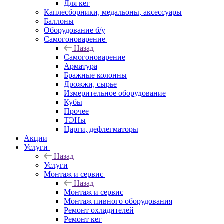
Для кег
Каплесборники, медальоны, аксессуары
Баллоны
Оборудование б/у
Самогоноварение
Назад
Самогоноварение
Арматура
Бражные колонны
Дрожжи, сырье
Измерительное оборудование
Кубы
Прочее
ТЭНы
Царги, дефлегматоры
Акции
Услуги
Назад
Услуги
Монтаж и сервис
Назад
Монтаж и сервис
Монтаж пивного оборудования
Ремонт охладителей
Ремонт кег