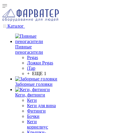
Каталог
Пивные
пеногасители
Pegas
Ложки Pegas
iTap
+ ЕЩЕ 1
Заборные головки
Кеги, фитинги
Кеги
Кеги для вина
Фитинги
Бочки
Кеги
корнелиус
Крышки-