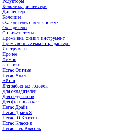
Редукторы
Колонны, диспенсеры
Диспенсеры
Колонны
Охладители, сплит-системы
Охладители
Сплит-системы
Промывка, химия, инструмент
Промывочные емкости, адаптеры
Инструмент
Прочее
Химия
Запчасти
Пегас Оптима
Пегас Авант
Айтап
Для заборных головок
Для охладителей
Для редукторов
Для фитингов кег
Пегас Драйв
Пегас Драйв S
Пегас Ю Классик
Пегас Классик
Пегас Нео Классик