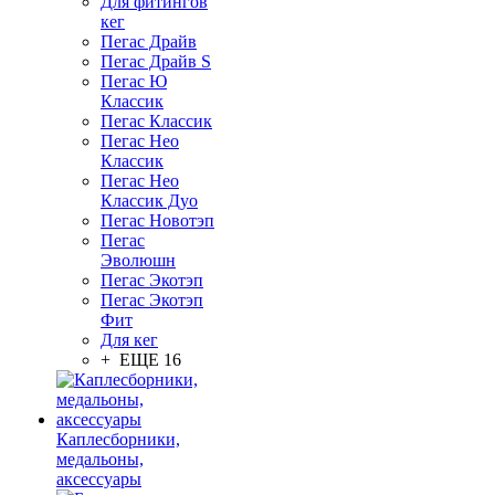
Для фитингов
кег
Пегас Драйв
Пегас Драйв S
Пегас Ю
Классик
Пегас Классик
Пегас Нео
Классик
Пегас Нео
Классик Дуо
Пегас Новотэп
Пегас
Эволюшн
Пегас Экотэп
Пегас Экотэп
Фит
Для кег
+ ЕЩЕ 16
Каплесборники,
медальоны,
аксессуары