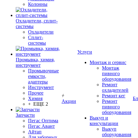
Колонны
Охладители, сплит-
системы
Охладители
Сплит-
системы
Услуги
Промывка, химия,
Монтаж и сервис
инструмент
Монтаж
Промывочные
пивного
емкости,
оборудования
адаптеры
Ремонт
Инструмент
охладителей
Прочее
Ремонт кег
Химия
Бл
Акции
Ремонт
+ ЕЩЕ 2
пивного
оборудования
Запчасти
Выкуп и
Пегас Оптима
консультации
Пегас Авант
Выкуп
Айтап
оборудования
Для заборных