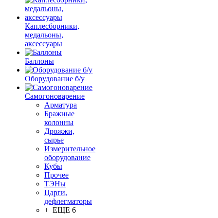
Каплесборники,
медальоны,
аксессуары
Баллоны
Оборудование б/у
Самогоноварение
Арматура
Бражные
колонны
Дрожжи,
сырье
Измерительное
оборудование
Кубы
Прочее
ТЭНы
Царги,
дефлегматоры
+ ЕЩЕ 6