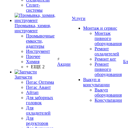
Сплит-
системы
Услуги
Промывка, химия,
Монтаж и сервис
инструмент
Монтаж
Промывочные
пивного
емкости,
оборудования
адаптеры
Ремонт
Инструмент
охладителей
Прочее
Ремонт кег
Химия
Бл
Акции
Ремонт
+ ЕЩЕ 2
пивного
оборудования
Запчасти
Выкуп и
Пегас Оптима
консультации
Пегас Авант
Выкуп
Айтап
оборудования
Для заборных
Консультации
головок
Для
охладителей
Для
редукторов