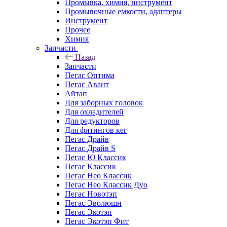
Промывка, химия, инструмент
Промывочные емкости, адаптеры
Инструмент
Прочее
Химия
Запчасти
Назад
Запчасти
Пегас Оптима
Пегас Авант
Айтап
Для заборных головок
Для охладителей
Для редукторов
Для фитингов кег
Пегас Драйв
Пегас Драйв S
Пегас Ю Классик
Пегас Классик
Пегас Нео Классик
Пегас Нео Классик Дуо
Пегас Новотэп
Пегас Эволюшн
Пегас Экотэп
Пегас Экотэп Фит