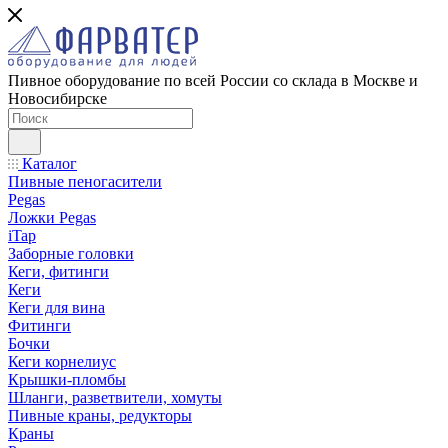
Пивное оборудование по всей России со склада в Москве и
Новосибирске
Каталог
Пивные пеногасители
Pegas
Ложки Pegas
iTap
Заборные головки
Кеги, фитинги
Кеги
Кеги для вина
Фитинги
Бочки
Кеги корнелиус
Крышки-пломбы
Шланги, разветвители, хомуты
Пивные краны, редукторы
Краны