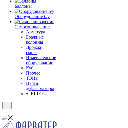
Баллоны
Оборудование б/у
Самогоноварение
Арматура
Бражные
колонны
Дрожжи,
сырье
Измерительное
оборудование
Кубы
Прочее
ТЭНы
Царги,
дефлегматоры
+ ЕЩЕ 6