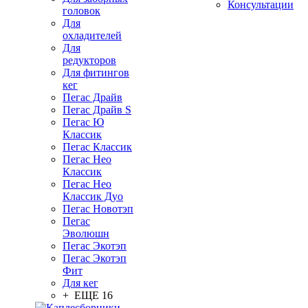
Консультации
головок
Для
охладителей
Для
редукторов
Для фитингов
кег
Пегас Драйв
Пегас Драйв S
Пегас Ю
Классик
Пегас Классик
Пегас Нео
Классик
Пегас Нео
Классик Дуо
Пегас Новотэп
Пегас
Эволюшн
Пегас Экотэп
Пегас Экотэп
Фит
Для кег
+ ЕЩЕ 16