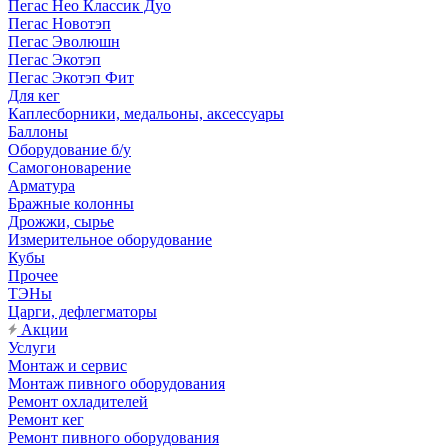
Пегас Нео Классик Дуо
Пегас Новотэп
Пегас Эволюшн
Пегас Экотэп
Пегас Экотэп Фит
Для кег
Каплесборники, медальоны, аксессуары
Баллоны
Оборудование б/у
Самогоноварение
Арматура
Бражные колонны
Дрожжи, сырье
Измерительное оборудование
Кубы
Прочее
ТЭНы
Царги, дефлегматоры
Акции
Услуги
Монтаж и сервис
Монтаж пивного оборудования
Ремонт охладителей
Ремонт кег
Ремонт пивного оборудования