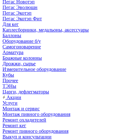
Пегас Новотэп
Пегас Эволюшн
Пегас Экотэп
Пегас Экотэп Фит
Для кег
Каплесборники, медальоны, аксессуары
Баллоны
Оборудование б/у
Самогоноварение
Арматура
Бражные колонны
Дрожжи, сырье
Измерительное оборудование
Кубы
Прочее
ТЭНы
Царги, дефлегматоры
Акции
Услуги
Монтаж и сервис
Монтаж пивного оборудования
Ремонт охладителей
Ремонт кег
Ремонт пивного оборудования
Выкуп и консультации