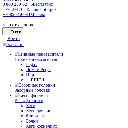
8 800 250-62-45
Бесплатно
+79139176245
Новосибирск
+79850250044
Москва
Заказать звонок
Поиск
Войти
Каталог
Пивные пеногасители
Pegas
Ложки Pegas
iTap
+ ЕЩЕ 1
Заборные головки
Кеги, фитинги
Кеги
Кеги для вина
Фитинги
Бочки
Кеги корнелиус