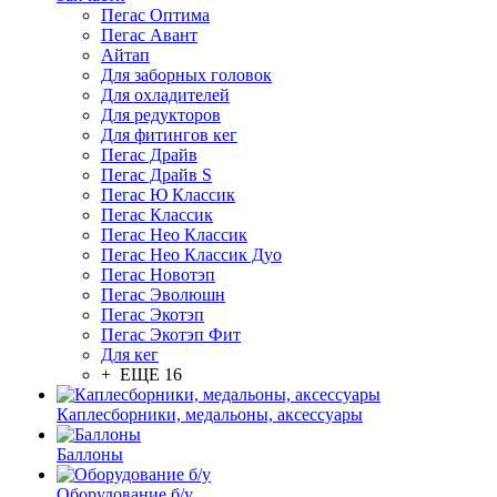
Пегас Оптима
Пегас Авант
Айтап
Для заборных головок
Для охладителей
Для редукторов
Для фитингов кег
Пегас Драйв
Пегас Драйв S
Пегас Ю Классик
Пегас Классик
Пегас Нео Классик
Пегас Нео Классик Дуо
Пегас Новотэп
Пегас Эволюшн
Пегас Экотэп
Пегас Экотэп Фит
Для кег
+ ЕЩЕ 16
Каплесборники, медальоны, аксессуары
Баллоны
Оборудование б/у