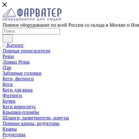
Пивное оборудование по всей России со склада в Москве и Но
Каталог
Пивные пеногасители
Pegas
Ложки Pegas
iTap
Заборные головки
Кеги, фитинги
Кеги
Кеги для вина
Фитинги
Бочки
Кеги корнелиус
Крышки-пломбы
Шланги, разветвители, хомуты
Пивные краны, редукторы
Краны
Редукторы