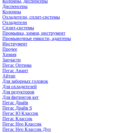
Колонны, диспенсеры
Диспенсеры
Колонны
Охладители, сплит-системы
Охладители
Сплит-системы
Промывка, химия, инструмент
Промывочные емкости, адаптеры
Инструмент
Прочее
Химия
Запчасти
Пегас Оптима
Пегас Авант
Айтап
Для заборных головок
Для охладителей
Для редукторов
Для фитингов кег
Пегас Драйв
Пегас Драйв S
Пегас Ю Классик
Пегас Классик
Пегас Нео Классик
Пегас Нео Классик Дуо