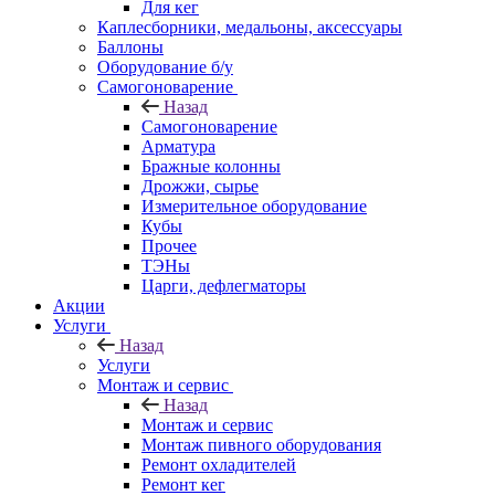
Для кег
Каплесборники, медальоны, аксессуары
Баллоны
Оборудование б/у
Самогоноварение
Назад
Самогоноварение
Арматура
Бражные колонны
Дрожжи, сырье
Измерительное оборудование
Кубы
Прочее
ТЭНы
Царги, дефлегматоры
Акции
Услуги
Назад
Услуги
Монтаж и сервис
Назад
Монтаж и сервис
Монтаж пивного оборудования
Ремонт охладителей
Ремонт кег