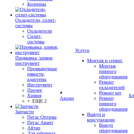
Колонны
Охладители, сплит-
системы
Охладители
Сплит-
системы
Услуги
Промывка, химия,
Монтаж и сервис
инструмент
Монтаж
Промывочные
пивного
емкости,
оборудования
адаптеры
Ремонт
Инструмент
охладителей
Прочее
Ремонт кег
Химия
Бл
Акции
Ремонт
+ ЕЩЕ 2
пивного
оборудования
Запчасти
Выкуп и
Пегас Оптима
консультации
Пегас Авант
Выкуп
Айтап
оборудования
Для заборных