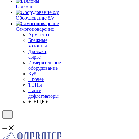
Баллоны
Оборудование б/у
Самогоноварение
Арматура
Бражные
колонны
Дрожжи,
сырье
Измерительное
оборудование
Кубы
Прочее
ТЭНы
Царги,
дефлегматоры
+ ЕЩЕ 6