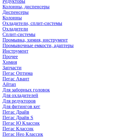
Редукторы
Колонны, диспенсеры
Диспенсеры
Колонны
Охладители, сплит-системы
Охладители
Сплит-системы
Промывка, химия, инструмент
Промывочные емкости, адаптеры
Инструмент
Прочее
Химия
Запчасти
Пегас Оптима
Пегас Авант
Айтап
Для заборных головок
Для охладителей
Для редукторов
Для фитингов кег
Пегас Драйв
Пегас Драйв S
Пегас Ю Классик
Пегас Классик
Пегас Нео Классик