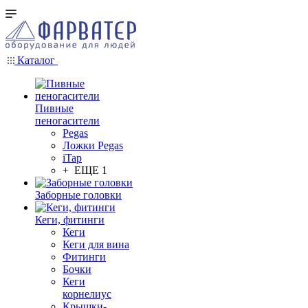
Каталог
Пивные
пеногасители
Pegas
Ложки Pegas
iTap
+ ЕЩЕ 1
Заборные головки
Кеги, фитинги
Кеги
Кеги для вина
Фитинги
Бочки
Кеги
корнелиус
Крышки-