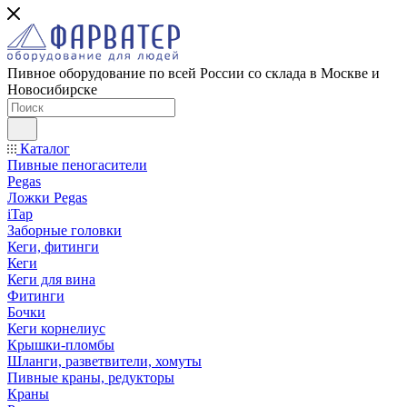
Пивное оборудование по всей России со склада в Москве и
Новосибирске
Каталог
Пивные пеногасители
Pegas
Ложки Pegas
iTap
Заборные головки
Кеги, фитинги
Кеги
Кеги для вина
Фитинги
Бочки
Кеги корнелиус
Крышки-пломбы
Шланги, разветвители, хомуты
Пивные краны, редукторы
Краны