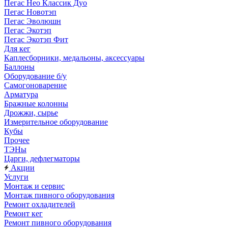
Пегас Нео Классик Дуо
Пегас Новотэп
Пегас Эволюшн
Пегас Экотэп
Пегас Экотэп Фит
Для кег
Каплесборники, медальоны, аксессуары
Баллоны
Оборудование б/у
Самогоноварение
Арматура
Бражные колонны
Дрожжи, сырье
Измерительное оборудование
Кубы
Прочее
ТЭНы
Царги, дефлегматоры
Акции
Услуги
Монтаж и сервис
Монтаж пивного оборудования
Ремонт охладителей
Ремонт кег
Ремонт пивного оборудования