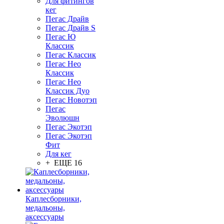
Для фитингов
кег
Пегас Драйв
Пегас Драйв S
Пегас Ю
Классик
Пегас Классик
Пегас Нео
Классик
Пегас Нео
Классик Дуо
Пегас Новотэп
Пегас
Эволюшн
Пегас Экотэп
Пегас Экотэп
Фит
Для кег
+ ЕЩЕ 16
Каплесборники,
медальоны,
аксессуары