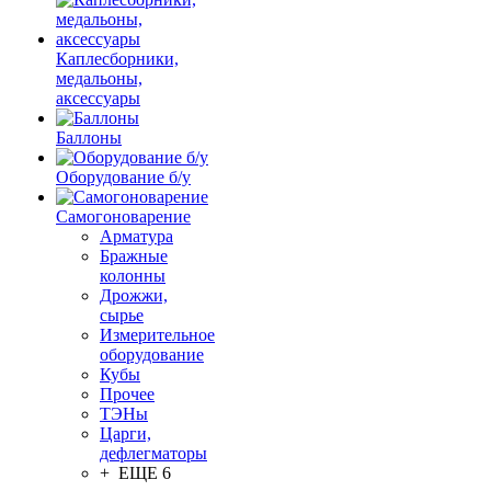
Каплесборники,
медальоны,
аксессуары
Баллоны
Оборудование б/у
Самогоноварение
Арматура
Бражные
колонны
Дрожжи,
сырье
Измерительное
оборудование
Кубы
Прочее
ТЭНы
Царги,
дефлегматоры
+ ЕЩЕ 6