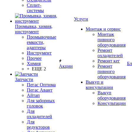
Сплит-
системы
Услуги
Промывка, химия,
Монтаж и сервис
инструмент
Монтаж
Промывочные
пивного
емкости,
оборудования
адаптеры
Ремонт
Инструмент
охладителей
Прочее
Ремонт кег
Химия
Бл
Акции
Ремонт
+ ЕЩЕ 2
пивного
оборудования
Запчасти
Выкуп и
Пегас Оптима
консультации
Пегас Авант
Выкуп
Айтап
оборудования
Для заборных
Консультации
головок
Для
охладителей
Для
редукторов