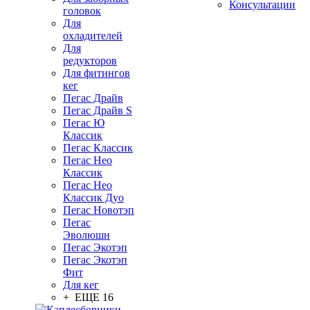
Консультации
головок
Для
охладителей
Для
редукторов
Для фитингов
кег
Пегас Драйв
Пегас Драйв S
Пегас Ю
Классик
Пегас Классик
Пегас Нео
Классик
Пегас Нео
Классик Дуо
Пегас Новотэп
Пегас
Эволюшн
Пегас Экотэп
Пегас Экотэп
Фит
Для кег
+ ЕЩЕ 16