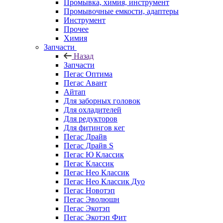
Промывка, химия, инструмент
Промывочные емкости, адаптеры
Инструмент
Прочее
Химия
Запчасти
Назад
Запчасти
Пегас Оптима
Пегас Авант
Айтап
Для заборных головок
Для охладителей
Для редукторов
Для фитингов кег
Пегас Драйв
Пегас Драйв S
Пегас Ю Классик
Пегас Классик
Пегас Нео Классик
Пегас Нео Классик Дуо
Пегас Новотэп
Пегас Эволюшн
Пегас Экотэп
Пегас Экотэп Фит