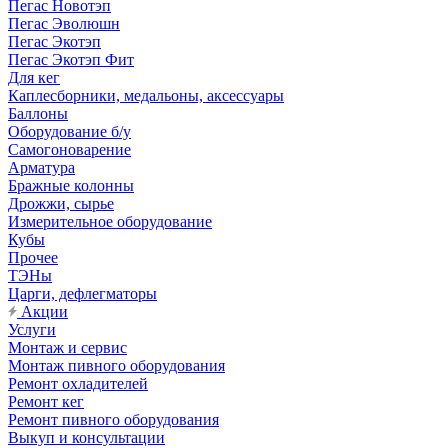
Пегас Новотэп
Пегас Эволюшн
Пегас Экотэп
Пегас Экотэп Фит
Для кег
Каплесборники, медальоны, аксессуары
Баллоны
Оборудование б/у
Самогоноварение
Арматура
Бражные колонны
Дрожжи, сырье
Измерительное оборудование
Кубы
Прочее
ТЭНы
Царги, дефлегматоры
Акции
Услуги
Монтаж и сервис
Монтаж пивного оборудования
Ремонт охладителей
Ремонт кег
Ремонт пивного оборудования
Выкуп и консультации