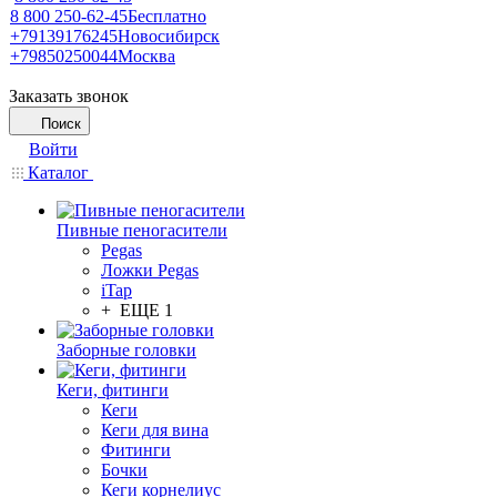
8 800 250-62-45
Бесплатно
+79139176245
Новосибирск
+79850250044
Москва
Заказать звонок
Поиск
Войти
Каталог
Пивные пеногасители
Pegas
Ложки Pegas
iTap
+ ЕЩЕ 1
Заборные головки
Кеги, фитинги
Кеги
Кеги для вина
Фитинги
Бочки
Кеги корнелиус