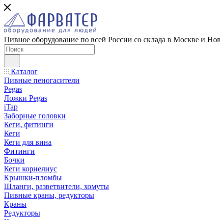
Пивное оборудование по всей России со склада в Москве и Но
Каталог
Пивные пеногасители
Pegas
Ложки Pegas
iTap
Заборные головки
Кеги, фитинги
Кеги
Кеги для вина
Фитинги
Бочки
Кеги корнелиус
Крышки-пломбы
Шланги, разветвители, хомуты
Пивные краны, редукторы
Краны
Редукторы