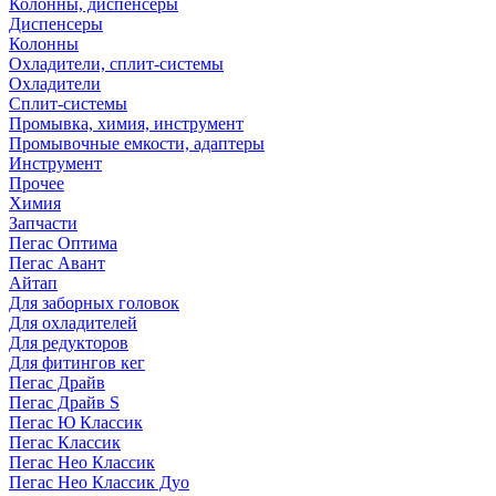
Колонны, диспенсеры
Диспенсеры
Колонны
Охладители, сплит-системы
Охладители
Сплит-системы
Промывка, химия, инструмент
Промывочные емкости, адаптеры
Инструмент
Прочее
Химия
Запчасти
Пегас Оптима
Пегас Авант
Айтап
Для заборных головок
Для охладителей
Для редукторов
Для фитингов кег
Пегас Драйв
Пегас Драйв S
Пегас Ю Классик
Пегас Классик
Пегас Нео Классик
Пегас Нео Классик Дуо