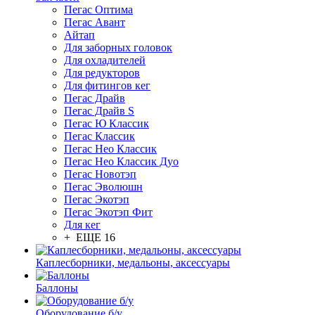
Пегас Оптима
Пегас Авант
Айтап
Для заборных головок
Для охладителей
Для редукторов
Для фитингов кег
Пегас Драйв
Пегас Драйв S
Пегас Ю Классик
Пегас Классик
Пегас Нео Классик
Пегас Нео Классик Дуо
Пегас Новотэп
Пегас Эволюшн
Пегас Экотэп
Пегас Экотэп Фит
Для кег
+ ЕЩЕ 16
Каплесборники, медальоны, аксессуары
Баллоны
Оборудование б/у