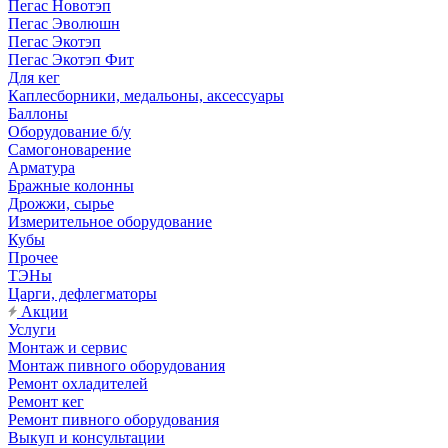
Пегас Новотэп
Пегас Эволюшн
Пегас Экотэп
Пегас Экотэп Фит
Для кег
Каплесборники, медальоны, аксессуары
Баллоны
Оборудование б/у
Самогоноварение
Арматура
Бражные колонны
Дрожжи, сырье
Измерительное оборудование
Кубы
Прочее
ТЭНы
Царги, дефлегматоры
Акции
Услуги
Монтаж и сервис
Монтаж пивного оборудования
Ремонт охладителей
Ремонт кег
Ремонт пивного оборудования
Выкуп и консультации