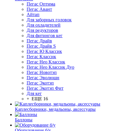
Пегас Оптима
Пегас Авант
Айтап
Для заборных головок
Для охладителей
Для редукторов
Для фитингов кег
Пегас Драйв
Пегас Драйв S
Пегас Ю Классик
Пегас Классик
Пегас Нео Классик
Пегас Нео Классик Дуо
Пегас Новотэп
Пегас Эволюшн
Пегас Экотэп
Пегас Экотэп Фит
Для кег
+ ЕЩЕ 16
Каплесборники, медальоны, аксессуары
Баллоны
Оборудование б/у