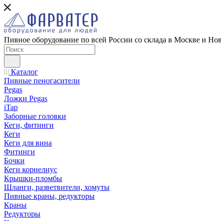
Пивное оборудование по всей России со склада в Москве и Но
Каталог
Пивные пеногасители
Pegas
Ложки Pegas
iTap
Заборные головки
Кеги, фитинги
Кеги
Кеги для вина
Фитинги
Бочки
Кеги корнелиус
Крышки-пломбы
Шланги, разветвители, хомуты
Пивные краны, редукторы
Краны
Редукторы