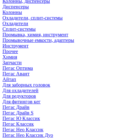
Колонны, диспенсеры
Диспенсеры
Колонны
Охладители, сплит-системы
Охладители
Сплит-системы
Промывка, химия, инструмент
Промывочные емкости, адаптеры
Инструмент
Прочее
Химия
Запчасти
Пегас Оптима
Пегас Авант
Айтап
Для заборных головок
Для охладителей
Для редукторов
Для фитингов кег
Пегас Драйв
Пегас Драйв S
Пегас Ю Классик
Пегас Классик
Пегас Нео Классик
Пегас Нео Классик Дуо