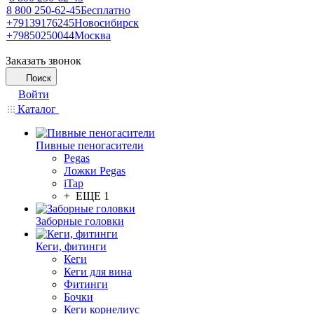
8 800 250-62-45
Бесплатно
+79139176245
Новосибирск
+79850250044
Москва
Заказать звонок
Поиск
Войти
Каталог
Пивные пеногасители
Pegas
Ложки Pegas
iTap
+ ЕЩЕ 1
Заборные головки
Кеги, фитинги
Кеги
Кеги для вина
Фитинги
Бочки
Кеги корнелиус