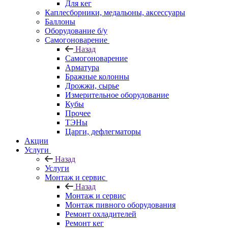
Для кег
Каплесборники, медальоны, аксессуары
Баллоны
Оборудование б/у
Самогоноварение
Назад
Самогоноварение
Арматура
Бражные колонны
Дрожжи, сырье
Измерительное оборудование
Кубы
Прочее
ТЭНы
Царги, дефлегматоры
Акции
Услуги
Назад
Услуги
Монтаж и сервис
Назад
Монтаж и сервис
Монтаж пивного оборудования
Ремонт охладителей
Ремонт кег