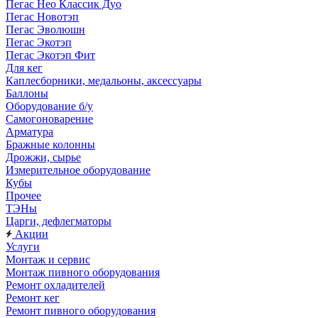
Пегас Нео Классик Дуо
Пегас Новотэп
Пегас Эволюшн
Пегас Экотэп
Пегас Экотэп Фит
Для кег
Каплесборники, медальоны, аксессуары
Баллоны
Оборудование б/у
Самогоноварение
Арматура
Бражные колонны
Дрожжи, сырье
Измерительное оборудование
Кубы
Прочее
ТЭНы
Царги, дефлегматоры
Акции
Услуги
Монтаж и сервис
Монтаж пивного оборудования
Ремонт охладителей
Ремонт кег
Ремонт пивного оборудования