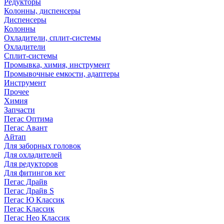
Редукторы
Колонны, диспенсеры
Диспенсеры
Колонны
Охладители, сплит-системы
Охладители
Сплит-системы
Промывка, химия, инструмент
Промывочные емкости, адаптеры
Инструмент
Прочее
Химия
Запчасти
Пегас Оптима
Пегас Авант
Айтап
Для заборных головок
Для охладителей
Для редукторов
Для фитингов кег
Пегас Драйв
Пегас Драйв S
Пегас Ю Классик
Пегас Классик
Пегас Нео Классик