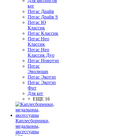
Для фитингов
кег
Пегас Драйв
Пегас Драйв S
Пегас Ю
Классик
Пегас Классик
Пегас Нео
Классик
Пегас Нео
Классик Дуо
Пегас Новотэп
Пегас
Эволюшн
Пегас Экотэп
Пегас Экотэп
Фит
Для кег
+ ЕЩЕ 16
Каплесборники,
медальоны,
аксессуары