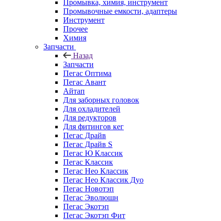
Промывка, химия, инструмент
Промывочные емкости, адаптеры
Инструмент
Прочее
Химия
Запчасти
Назад
Запчасти
Пегас Оптима
Пегас Авант
Айтап
Для заборных головок
Для охладителей
Для редукторов
Для фитингов кег
Пегас Драйв
Пегас Драйв S
Пегас Ю Классик
Пегас Классик
Пегас Нео Классик
Пегас Нео Классик Дуо
Пегас Новотэп
Пегас Эволюшн
Пегас Экотэп
Пегас Экотэп Фит