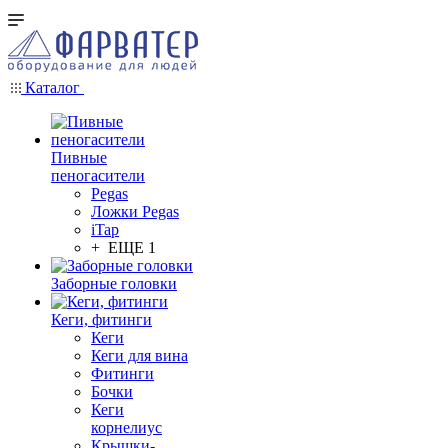
Каталог
Пивные
пеногасители
Pegas
Ложки Pegas
iTap
+ ЕЩЕ 1
Заборные головки
Кеги, фитинги
Кеги
Кеги для вина
Фитинги
Бочки
Кеги
корнелиус
Крышки-