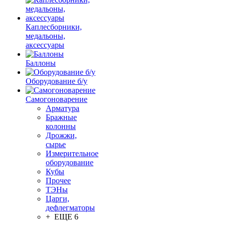
Каплесборники,
медальоны,
аксессуары
Баллоны
Оборудование б/у
Самогоноварение
Арматура
Бражные
колонны
Дрожжи,
сырье
Измерительное
оборудование
Кубы
Прочее
ТЭНы
Царги,
дефлегматоры
+ ЕЩЕ 6