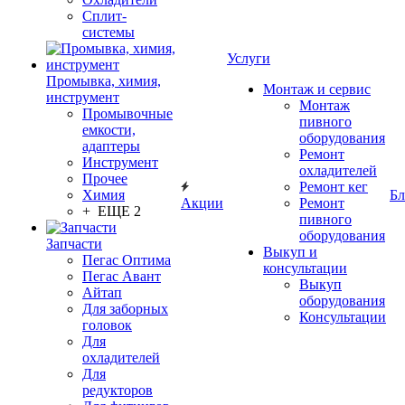
Сплит-
системы
Услуги
Промывка, химия,
Монтаж и сервис
инструмент
Монтаж
Промывочные
пивного
емкости,
оборудования
адаптеры
Ремонт
Инструмент
охладителей
Прочее
Ремонт кег
Химия
Бл
Акции
Ремонт
+ ЕЩЕ 2
пивного
оборудования
Запчасти
Выкуп и
Пегас Оптима
консультации
Пегас Авант
Выкуп
Айтап
оборудования
Для заборных
Консультации
головок
Для
охладителей
Для
редукторов