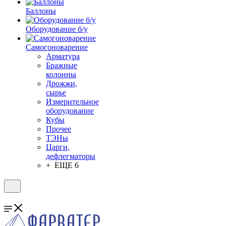
Баллоны
Оборудование б/у
Самогоноварение
Арматура
Бражные
колонны
Дрожжи,
сырье
Измерительное
оборудование
Кубы
Прочее
ТЭНы
Царги,
дефлегматоры
+ ЕЩЕ 6