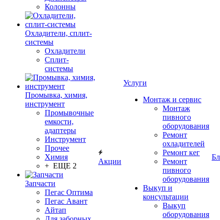
Колонны
Охладители, сплит-
системы
Охладители
Сплит-
системы
Услуги
Промывка, химия,
Монтаж и сервис
инструмент
Монтаж
Промывочные
пивного
емкости,
оборудования
адаптеры
Ремонт
Инструмент
охладителей
Прочее
Ремонт кег
Химия
Бл
Акции
Ремонт
+ ЕЩЕ 2
пивного
оборудования
Запчасти
Выкуп и
Пегас Оптима
консультации
Пегас Авант
Выкуп
Айтап
оборудования
Для заборных