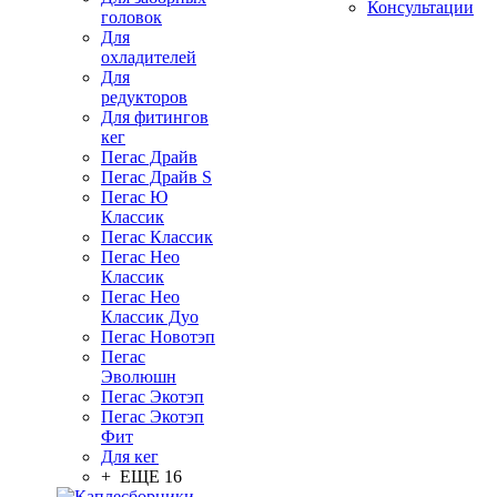
Консультации
головок
Для
охладителей
Для
редукторов
Для фитингов
кег
Пегас Драйв
Пегас Драйв S
Пегас Ю
Классик
Пегас Классик
Пегас Нео
Классик
Пегас Нео
Классик Дуо
Пегас Новотэп
Пегас
Эволюшн
Пегас Экотэп
Пегас Экотэп
Фит
Для кег
+ ЕЩЕ 16