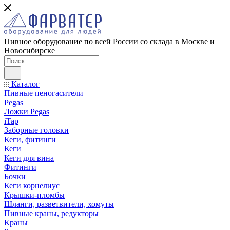
Пивное оборудование по всей России со склада в Москве и
Новосибирске
Каталог
Пивные пеногасители
Pegas
Ложки Pegas
iTap
Заборные головки
Кеги, фитинги
Кеги
Кеги для вина
Фитинги
Бочки
Кеги корнелиус
Крышки-пломбы
Шланги, разветвители, хомуты
Пивные краны, редукторы
Краны