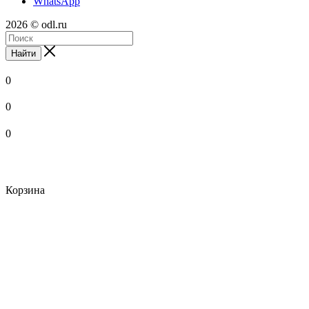
WhatsApp
2026 © odl.ru
Найти
0
0
0
Корзина