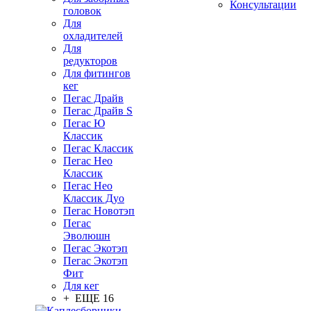
Консультации
головок
Для
охладителей
Для
редукторов
Для фитингов
кег
Пегас Драйв
Пегас Драйв S
Пегас Ю
Классик
Пегас Классик
Пегас Нео
Классик
Пегас Нео
Классик Дуо
Пегас Новотэп
Пегас
Эволюшн
Пегас Экотэп
Пегас Экотэп
Фит
Для кег
+ ЕЩЕ 16