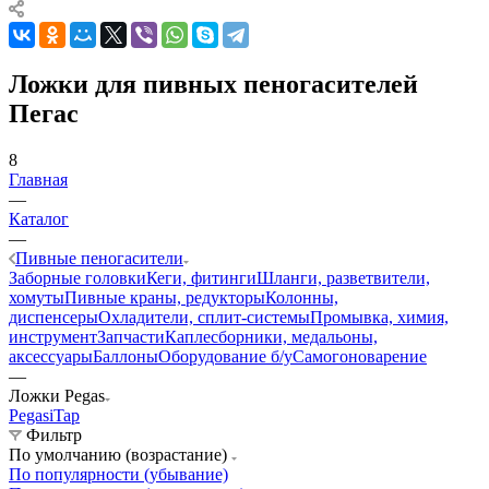
Ложки для пивных пеногасителей
Пегас
8
Главная
—
Каталог
—
Пивные пеногасители
Заборные головки
Кеги, фитинги
Шланги, разветвители,
хомуты
Пивные краны, редукторы
Колонны,
диспенсеры
Охладители, сплит-системы
Промывка, химия,
инструмент
Запчасти
Каплесборники, медальоны,
аксессуары
Баллоны
Оборудование б/у
Самогоноварение
—
Ложки Pegas
Pegas
iTap
Фильтр
По умолчанию (возрастание)
По популярности (убывание)