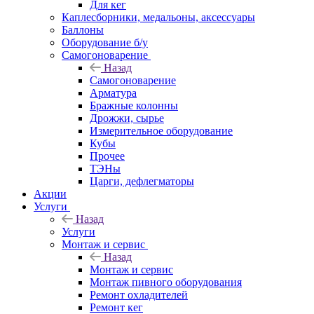
Для кег
Каплесборники, медальоны, аксессуары
Баллоны
Оборудование б/у
Самогоноварение
Назад
Самогоноварение
Арматура
Бражные колонны
Дрожжи, сырье
Измерительное оборудование
Кубы
Прочее
ТЭНы
Царги, дефлегматоры
Акции
Услуги
Назад
Услуги
Монтаж и сервис
Назад
Монтаж и сервис
Монтаж пивного оборудования
Ремонт охладителей
Ремонт кег