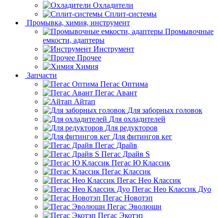
Охладители
Сплит-системы
Промывка, химия, инструмент
Промывочные
емкости, адаптеры
Инструмент
Прочее
Химия
Запчасти
Пегас Оптима
Пегас Авант
Айтап
Для заборных головок
Для охладителей
Для редукторов
Для фитингов кег
Пегас Драйв
Пегас Драйв S
Пегас Ю Классик
Пегас Классик
Пегас Нео Классик
Пегас Нео Классик Дуо
Пегас Новотэп
Пегас Эволюшн
Пегас Экотэп