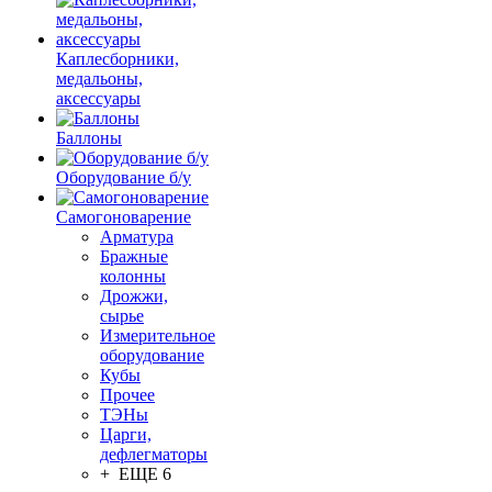
Каплесборники,
медальоны,
аксессуары
Баллоны
Оборудование б/у
Самогоноварение
Арматура
Бражные
колонны
Дрожжи,
сырье
Измерительное
оборудование
Кубы
Прочее
ТЭНы
Царги,
дефлегматоры
+ ЕЩЕ 6