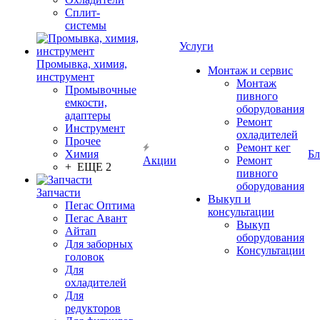
Сплит-
системы
Услуги
Промывка, химия,
Монтаж и сервис
инструмент
Монтаж
Промывочные
пивного
емкости,
оборудования
адаптеры
Ремонт
Инструмент
охладителей
Прочее
Ремонт кег
Химия
Бл
Акции
Ремонт
+ ЕЩЕ 2
пивного
оборудования
Запчасти
Выкуп и
Пегас Оптима
консультации
Пегас Авант
Выкуп
Айтап
оборудования
Для заборных
Консультации
головок
Для
охладителей
Для
редукторов