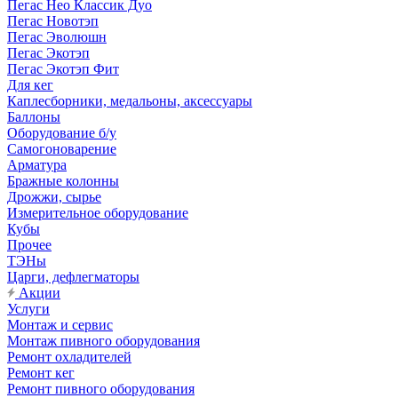
Пегас Нео Классик Дуо
Пегас Новотэп
Пегас Эволюшн
Пегас Экотэп
Пегас Экотэп Фит
Для кег
Каплесборники, медальоны, аксессуары
Баллоны
Оборудование б/у
Самогоноварение
Арматура
Бражные колонны
Дрожжи, сырье
Измерительное оборудование
Кубы
Прочее
ТЭНы
Царги, дефлегматоры
Акции
Услуги
Монтаж и сервис
Монтаж пивного оборудования
Ремонт охладителей
Ремонт кег
Ремонт пивного оборудования