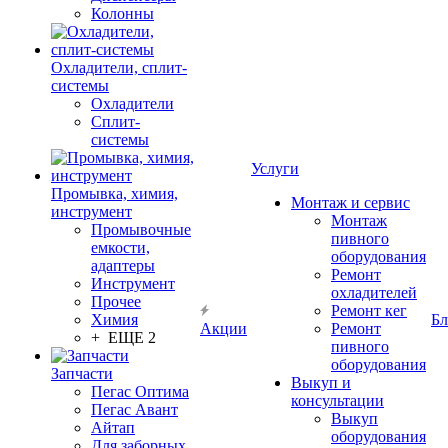
Колонны
Охладители, сплит-
системы
Охладители
Сплит-
системы
Услуги
Промывка, химия,
Монтаж и сервис
инструмент
Монтаж
Промывочные
пивного
емкости,
оборудования
адаптеры
Ремонт
Инструмент
охладителей
Прочее
Ремонт кег
Химия
Бл
Акции
Ремонт
+ ЕЩЕ 2
пивного
оборудования
Запчасти
Выкуп и
Пегас Оптима
консультации
Пегас Авант
Выкуп
Айтап
оборудования
Для заборных