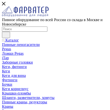
Пивное оборудование по всей России со склада в Москве и
Новосибирске
Каталог
Пивные пеногасители
Pegas
Ложки Pegas
iTap
Заборные головки
Кеги, фитинги
Кеги
Кеги для вина
Фитинги
Бочки
Кеги корнелиус
Крышки-пломбы
Шланги, разветвители, хомуты
Пивные краны, редукторы
Краны