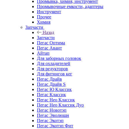
Промывка, химия, инструмент
Промывочные емкости, адаптеры
Инструмент
Прочее
Химия
Запчасти
Назад
Запчасти
Пегас Оптима
Пегас Авант
Айтап
Для заборных головок
Для охладителей
Для редукторов
Для фитингов кег
Пегас Драйв
Пегас Драйв S
Пегас Ю Классик
Пегас Классик
Пегас Нео Классик
Пегас Нео Классик Дуо
Пегас Новотэп
Пегас Эволюшн
Пегас Экотэп
Пегас Экотэп Фит