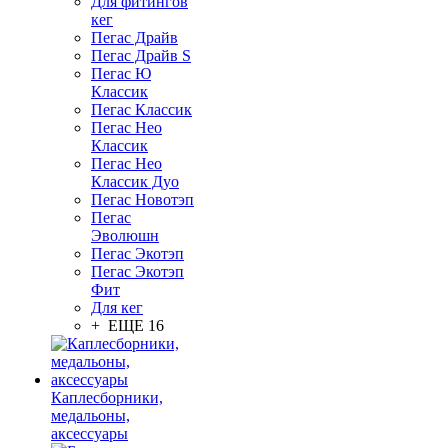
Для фитингов
кег
Пегас Драйв
Пегас Драйв S
Пегас Ю
Классик
Пегас Классик
Пегас Нео
Классик
Пегас Нео
Классик Дуо
Пегас Новотэп
Пегас
Эволюшн
Пегас Экотэп
Пегас Экотэп
Фит
Для кег
+ ЕЩЕ 16
Каплесборники,
медальоны,
аксессуары