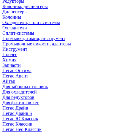
Редукторы
Колонны, диспенсеры
Диспенсеры
Колонны
Охладители, сплит-системы
Охладители
Сплит-системы
Промывка, химия, инструмент
Промывочные емкости, адаптеры
Инструмент
Прочее
Химия
Запчасти
Пегас Оптима
Пегас Авант
Айтап
Для заборных головок
Для охладителей
Для редукторов
Для фитингов кег
Пегас Драйв
Пегас Драйв S
Пегас Ю Классик
Пегас Классик
Пегас Нео Классик