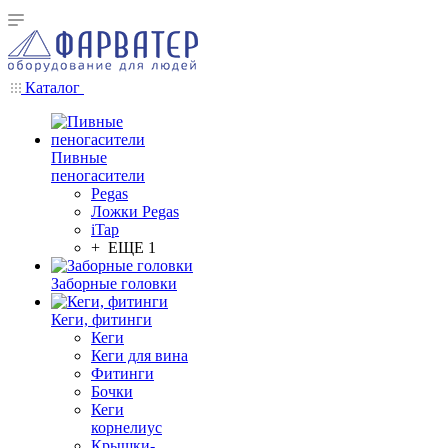
Каталог
Пивные
пеногасители
Pegas
Ложки Pegas
iTap
+ ЕЩЕ 1
Заборные головки
Кеги, фитинги
Кеги
Кеги для вина
Фитинги
Бочки
Кеги
корнелиус
Крышки-