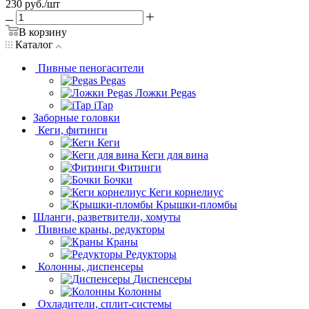
230
руб.
/шт
В корзину
Каталог
Пивные пеногасители
Pegas
Ложки Pegas
iTap
Заборные головки
Кеги, фитинги
Кеги
Кеги для вина
Фитинги
Бочки
Кеги корнелиус
Крышки-пломбы
Шланги, разветвители, хомуты
Пивные краны, редукторы
Краны
Редукторы
Колонны, диспенсеры
Диспенсеры
Колонны
Охладители, сплит-системы