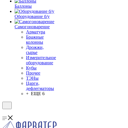
Баллоны
Оборудование б/у
Самогоноварение
Арматура
Бражные
колонны
Дрожжи,
сырье
Измерительное
оборудование
Кубы
Прочее
ТЭНы
Царги,
дефлегматоры
+ ЕЩЕ 6