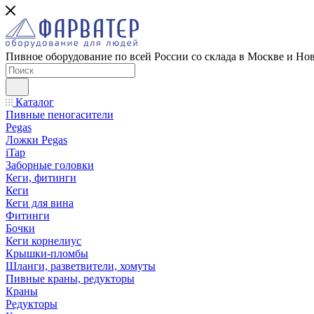
Пивное оборудование по всей России со склада в Москве и Но
Каталог
Пивные пеногасители
Pegas
Ложки Pegas
iTap
Заборные головки
Кеги, фитинги
Кеги
Кеги для вина
Фитинги
Бочки
Кеги корнелиус
Крышки-пломбы
Шланги, разветвители, хомуты
Пивные краны, редукторы
Краны
Редукторы