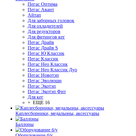
Пегас Оптима
Пегас Авант
Айтап
Для заборных головок
Для охладителей
Для редукторов
Для фитингов кег
Пегас Драйв
Пегас Драйв S
Пегас Ю Классик
Пегас Классик
Пегас Нео Классик
Пегас Нео Классик Дуо
Пегас Новотэп
Пегас Эволюшн
Пегас Экотэп
Пегас Экотэп Фит
Для кег
+ ЕЩЕ 16
Каплесборники, медальоны, аксессуары
Баллоны
Оборудование б/у