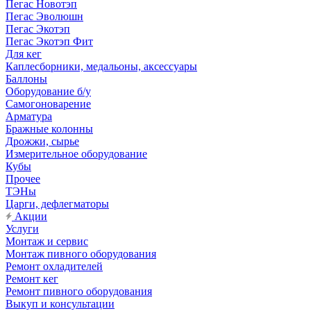
Пегас Новотэп
Пегас Эволюшн
Пегас Экотэп
Пегас Экотэп Фит
Для кег
Каплесборники, медальоны, аксессуары
Баллоны
Оборудование б/у
Самогоноварение
Арматура
Бражные колонны
Дрожжи, сырье
Измерительное оборудование
Кубы
Прочее
ТЭНы
Царги, дефлегматоры
Акции
Услуги
Монтаж и сервис
Монтаж пивного оборудования
Ремонт охладителей
Ремонт кег
Ремонт пивного оборудования
Выкуп и консультации