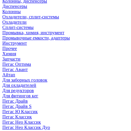
Колонны, диспенсеры
Диспенсеры
Колонны
Охладители, сплит-системы
Охладители
Сплит-системы
Промывка, химия, инструмент
Промывочные емкости, адаптеры
Инструмент
Прочее
Химия
Запчасти
Пегас Оптима
Пегас Авант
Айтап
Для заборных головок
Для охладителей
Для редукторов
Для фитингов кег
Пегас Драйв
Пегас Драйв S
Пегас Ю Классик
Пегас Классик
Пегас Нео Классик
Пегас Нео Классик Дуо