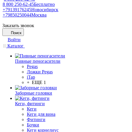
8 800 250-62-45
Бесплатно
+79139176245
Новосибирск
+79850250044
Москва
Заказать звонок
Поиск
Войти
Каталог
Пивные пеногасители
Pegas
Ложки Pegas
iTap
+ ЕЩЕ 1
Заборные головки
Кеги, фитинги
Кеги
Кеги для вина
Фитинги
Бочки
Кеги корнелиус