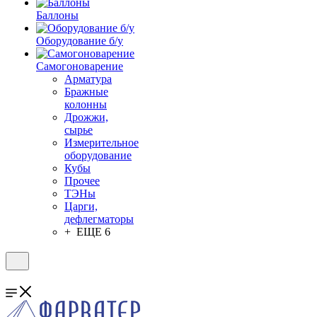
Баллоны
Оборудование б/у
Самогоноварение
Арматура
Бражные
колонны
Дрожжи,
сырье
Измерительное
оборудование
Кубы
Прочее
ТЭНы
Царги,
дефлегматоры
+ ЕЩЕ 6