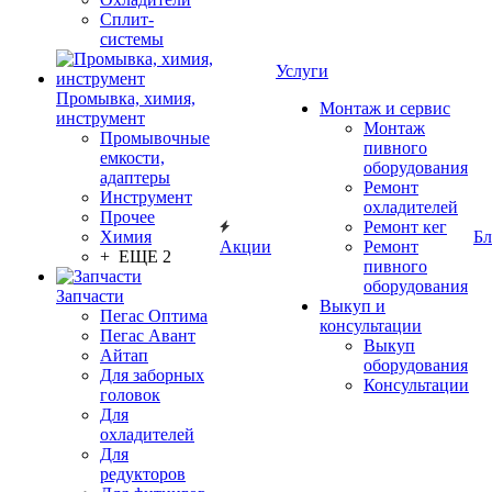
Сплит-
системы
Услуги
Промывка, химия,
Монтаж и сервис
инструмент
Монтаж
Промывочные
пивного
емкости,
оборудования
адаптеры
Ремонт
Инструмент
охладителей
Прочее
Ремонт кег
Химия
Бл
Акции
Ремонт
+ ЕЩЕ 2
пивного
оборудования
Запчасти
Выкуп и
Пегас Оптима
консультации
Пегас Авант
Выкуп
Айтап
оборудования
Для заборных
Консультации
головок
Для
охладителей
Для
редукторов