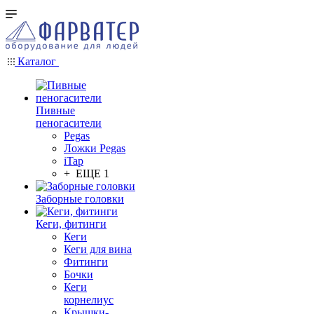
Каталог
Пивные
пеногасители
Pegas
Ложки Pegas
iTap
+ ЕЩЕ 1
Заборные головки
Кеги, фитинги
Кеги
Кеги для вина
Фитинги
Бочки
Кеги
корнелиус
Крышки-