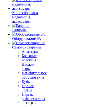
Каплесборники,
медальоны,
аксессуары
Баллоны
Оборудование б/у
Самогоноварение
Арматура
Бражные
колонны
Дрожжи,
сырье
Измерительное
оборудование
Кубы
Прочее
ТЭНы
Царги,
дефлегматоры
+ ЕЩЕ 6