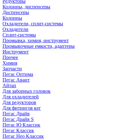
Редукторы
Колонны, диспенсеры
Диспенсеры
Колонны
Охладители, сплит-системы
Охладители
Сплит-системы
Промывка, химия, инструмент
Промывочные емкости, адаптеры
Инструмент
Прочее
Химия
Запчасти
Пегас Оптима
Пегас Авант
Айтап
Для заборных головок
Для охладителей
Для редукторов
Для фитингов кег
Пегас Драйв
Пегас Драйв S
Пегас Ю Классик
Пегас Классик
Пегас Нео Классик