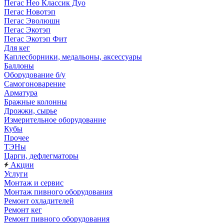
Пегас Нео Классик Дуо
Пегас Новотэп
Пегас Эволюшн
Пегас Экотэп
Пегас Экотэп Фит
Для кег
Каплесборники, медальоны, аксессуары
Баллоны
Оборудование б/у
Самогоноварение
Арматура
Бражные колонны
Дрожжи, сырье
Измерительное оборудование
Кубы
Прочее
ТЭНы
Царги, дефлегматоры
Акции
Услуги
Монтаж и сервис
Монтаж пивного оборудования
Ремонт охладителей
Ремонт кег
Ремонт пивного оборудования