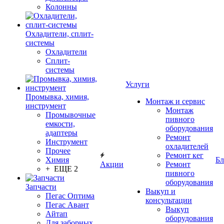
Колонны
Охладители, сплит-
системы
Охладители
Сплит-
системы
Услуги
Промывка, химия,
Монтаж и сервис
инструмент
Монтаж
Промывочные
пивного
емкости,
оборудования
адаптеры
Ремонт
Инструмент
охладителей
Прочее
Ремонт кег
Химия
Бл
Акции
Ремонт
+ ЕЩЕ 2
пивного
оборудования
Запчасти
Выкуп и
Пегас Оптима
консультации
Пегас Авант
Выкуп
Айтап
оборудования
Для заборных