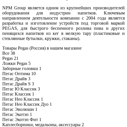
NPM Group является одним из крупнейших производителей
оборудования для индустрии напитков. Ключевым
направлением деятельности компании с 2004 года является
разработка и изготовление устройств под торговой маркой
PEGAS, для быстрого беспенного розлива пива и других
пенящихся напитков из кег в мелкую тару (пластиковые и
стеклянные бутылки, кружки, стаканы).
Товары Pegas (Россия) в нашем магазине
Все
38
Pegas
21
Ложки Pegas
5
Заборные головки
1
Пегас Оптима
10
Пегас Драйв
3
Пегас Драйв S
3
Пегас Ю Классик
3
Пегас Классик
1
Пегас Нео Классик
1
Пегас Нео Классик Дуо
1
Пегас Эволюшн
1
Пегас Экотэп
1
Пегас Экотэп Фит
1
Каплесборники, медальоны, аксессуары
2