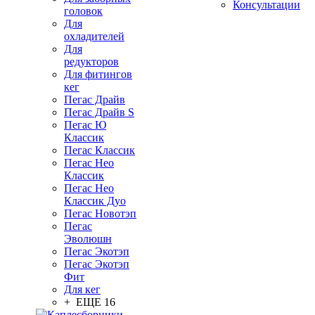
Консультации
головок
Для
охладителей
Для
редукторов
Для фитингов
кег
Пегас Драйв
Пегас Драйв S
Пегас Ю
Классик
Пегас Классик
Пегас Нео
Классик
Пегас Нео
Классик Дуо
Пегас Новотэп
Пегас
Эволюшн
Пегас Экотэп
Пегас Экотэп
Фит
Для кег
+ ЕЩЕ 16