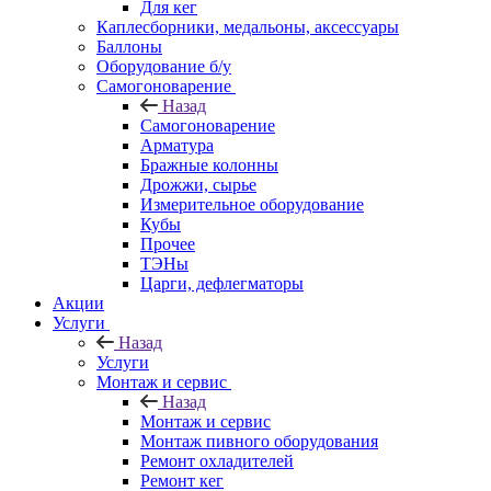
Для кег
Каплесборники, медальоны, аксессуары
Баллоны
Оборудование б/у
Самогоноварение
Назад
Самогоноварение
Арматура
Бражные колонны
Дрожжи, сырье
Измерительное оборудование
Кубы
Прочее
ТЭНы
Царги, дефлегматоры
Акции
Услуги
Назад
Услуги
Монтаж и сервис
Назад
Монтаж и сервис
Монтаж пивного оборудования
Ремонт охладителей
Ремонт кег