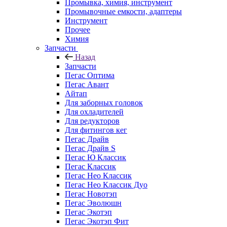
Промывка, химия, инструмент
Промывочные емкости, адаптеры
Инструмент
Прочее
Химия
Запчасти
Назад
Запчасти
Пегас Оптима
Пегас Авант
Айтап
Для заборных головок
Для охладителей
Для редукторов
Для фитингов кег
Пегас Драйв
Пегас Драйв S
Пегас Ю Классик
Пегас Классик
Пегас Нео Классик
Пегас Нео Классик Дуо
Пегас Новотэп
Пегас Эволюшн
Пегас Экотэп
Пегас Экотэп Фит