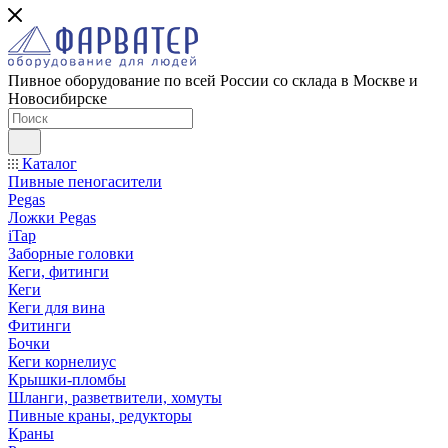
Пивное оборудование по всей России со склада в Москве и
Новосибирске
Каталог
Пивные пеногасители
Pegas
Ложки Pegas
iTap
Заборные головки
Кеги, фитинги
Кеги
Кеги для вина
Фитинги
Бочки
Кеги корнелиус
Крышки-пломбы
Шланги, разветвители, хомуты
Пивные краны, редукторы
Краны