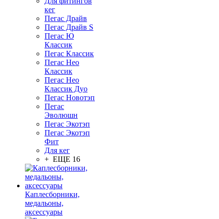
Для фитингов
кег
Пегас Драйв
Пегас Драйв S
Пегас Ю
Классик
Пегас Классик
Пегас Нео
Классик
Пегас Нео
Классик Дуо
Пегас Новотэп
Пегас
Эволюшн
Пегас Экотэп
Пегас Экотэп
Фит
Для кег
+ ЕЩЕ 16
Каплесборники,
медальоны,
аксессуары