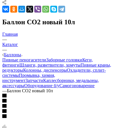
Баллон СО2 новый 10л
Главная
—
Каталог
—
Баллоны
Пивные пеногасители
Заборные головки
Кеги,
фитинги
Шланги, разветвители, хомуты
Пивные краны,
редукторы
Колонны, диспенсеры
Охладители, сплит-
системы
Промывка, химия,
инструмент
Запчасти
Каплесборники, медальоны,
аксессуары
Оборудование б/у
Самогоноварение
—
Баллон СО2 новый 10л