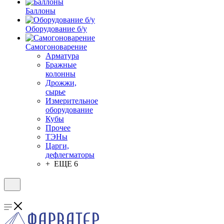
Баллоны
Оборудование б/у
Самогоноварение
Арматура
Бражные
колонны
Дрожжи,
сырье
Измерительное
оборудование
Кубы
Прочее
ТЭНы
Царги,
дефлегматоры
+ ЕЩЕ 6