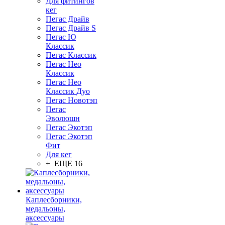
Для фитингов
кег
Пегас Драйв
Пегас Драйв S
Пегас Ю
Классик
Пегас Классик
Пегас Нео
Классик
Пегас Нео
Классик Дуо
Пегас Новотэп
Пегас
Эволюшн
Пегас Экотэп
Пегас Экотэп
Фит
Для кег
+ ЕЩЕ 16
Каплесборники,
медальоны,
аксессуары