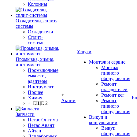
Колонны
Охладители, сплит-
системы
Охладители
Сплит-
системы
Услуги
Промывка, химия,
Монтаж и сервис
инструмент
Монтаж
Промывочные
пивного
емкости,
оборудования
адаптеры
Ремонт
Инструмент
охладителей
Прочее
Ремонт кег
Химия
Бл
Акции
Ремонт
+ ЕЩЕ 2
пивного
оборудования
Запчасти
Выкуп и
Пегас Оптима
консультации
Пегас Авант
Выкуп
Айтап
оборудования
Для заборных