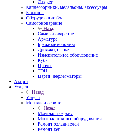
Для кег
Каплесборники, медальоны, аксессуары
Баллоны
Оборудование б/у
Самогоноварение
Назад
Самогоноварение
Арматура
Бражные колонны
Дрожжи, сырье
Измерительное оборудование
Кубы
Прочее
ТЭНы
Царги, дефлегматоры
Акции
Услуги
Назад
Услуги
Монтаж и сервис
Назад
Монтаж и сервис
Монтаж пивного оборудования
Ремонт охладителей
Ремонт кег