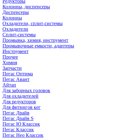
Редукторы
Колонны, диспенсеры
Диспенсеры
Колонны
Охладители, сплит-системы
Охладители
Сплит-системы
Промывка, химия, инструмент
Промывочные емкости, адаптеры
Инструмент
Прочее
Химия
Запчасти
Пегас Оптима
Пегас Авант
Айтап
Для заборных головок
Для охладителей
Для редукторов
Для фитингов кег
Пегас Драйв
Пегас Драйв S
Пегас Ю Классик
Пегас Классик
Пегас Нео Классик