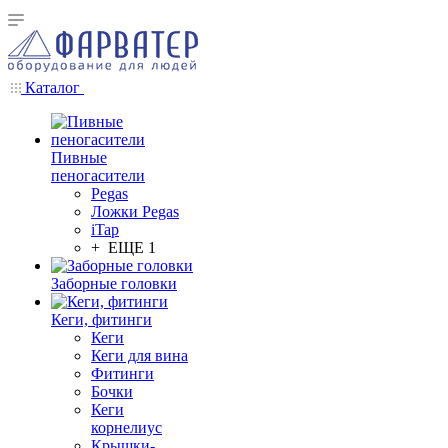
Каталог
Пивные
пеногасители
Pegas
Ложки Pegas
iTap
+ ЕЩЕ 1
Заборные головки
Кеги, фитинги
Кеги
Кеги для вина
Фитинги
Бочки
Кеги
корнелиус
Крышки-