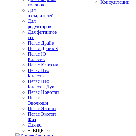
Консультации
головок
Для
охладителей
Для
редукторов
Для фитингов
кег
Пегас Драйв
Пегас Драйв S
Пегас Ю
Классик
Пегас Классик
Пегас Нео
Классик
Пегас Нео
Классик Дуо
Пегас Новотэп
Пегас
Эволюшн
Пегас Экотэп
Пегас Экотэп
Фит
Для кег
+ ЕЩЕ 16