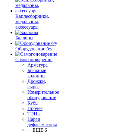
Каплесборники,
медальоны,
аксессуары
Баллоны
Оборудование б/у
Самогоноварение
Арматура
Бражные
колонны
Дрожжи,
сырье
Измерительное
оборудование
Кубы
Прочее
ТЭНы
Царги,
дефлегматоры
+ ЕЩЕ 6