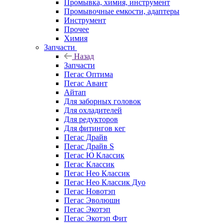
Промывка, химия, инструмент
Промывочные емкости, адаптеры
Инструмент
Прочее
Химия
Запчасти
Назад
Запчасти
Пегас Оптима
Пегас Авант
Айтап
Для заборных головок
Для охладителей
Для редукторов
Для фитингов кег
Пегас Драйв
Пегас Драйв S
Пегас Ю Классик
Пегас Классик
Пегас Нео Классик
Пегас Нео Классик Дуо
Пегас Новотэп
Пегас Эволюшн
Пегас Экотэп
Пегас Экотэп Фит