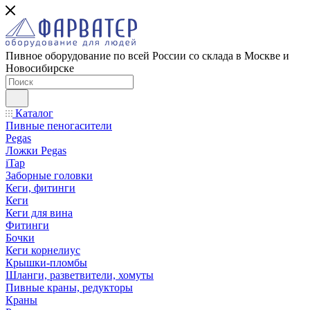
Пивное оборудование по всей России со склада в Москве и
Новосибирске
Каталог
Пивные пеногасители
Pegas
Ложки Pegas
iTap
Заборные головки
Кеги, фитинги
Кеги
Кеги для вина
Фитинги
Бочки
Кеги корнелиус
Крышки-пломбы
Шланги, разветвители, хомуты
Пивные краны, редукторы
Краны