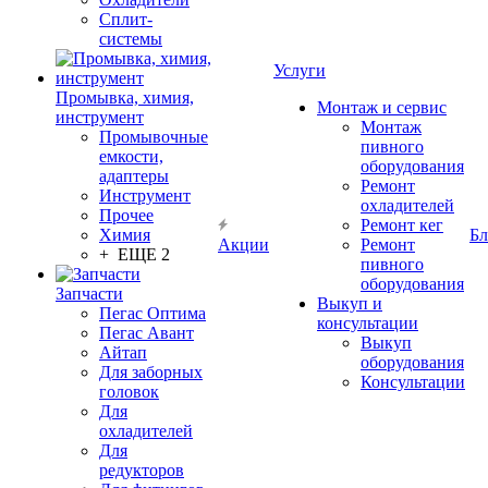
Сплит-
системы
Услуги
Промывка, химия,
Монтаж и сервис
инструмент
Монтаж
Промывочные
пивного
емкости,
оборудования
адаптеры
Ремонт
Инструмент
охладителей
Прочее
Ремонт кег
Химия
Бл
Акции
Ремонт
+ ЕЩЕ 2
пивного
оборудования
Запчасти
Выкуп и
Пегас Оптима
консультации
Пегас Авант
Выкуп
Айтап
оборудования
Для заборных
Консультации
головок
Для
охладителей
Для
редукторов