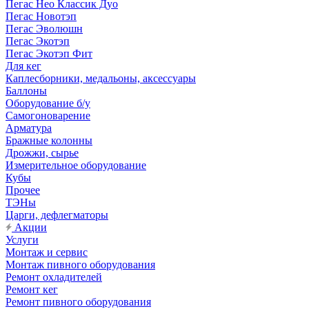
Пегас Нео Классик Дуо
Пегас Новотэп
Пегас Эволюшн
Пегас Экотэп
Пегас Экотэп Фит
Для кег
Каплесборники, медальоны, аксессуары
Баллоны
Оборудование б/у
Самогоноварение
Арматура
Бражные колонны
Дрожжи, сырье
Измерительное оборудование
Кубы
Прочее
ТЭНы
Царги, дефлегматоры
Акции
Услуги
Монтаж и сервис
Монтаж пивного оборудования
Ремонт охладителей
Ремонт кег
Ремонт пивного оборудования