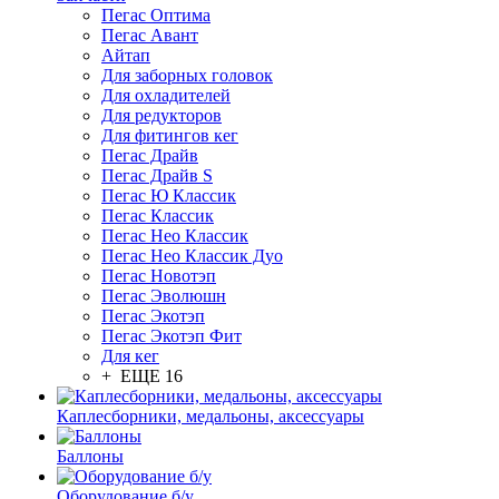
Пегас Оптима
Пегас Авант
Айтап
Для заборных головок
Для охладителей
Для редукторов
Для фитингов кег
Пегас Драйв
Пегас Драйв S
Пегас Ю Классик
Пегас Классик
Пегас Нео Классик
Пегас Нео Классик Дуо
Пегас Новотэп
Пегас Эволюшн
Пегас Экотэп
Пегас Экотэп Фит
Для кег
+ ЕЩЕ 16
Каплесборники, медальоны, аксессуары
Баллоны
Оборудование б/у