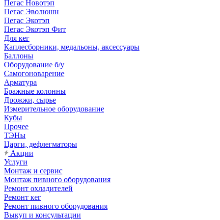
Пегас Новотэп
Пегас Эволюшн
Пегас Экотэп
Пегас Экотэп Фит
Для кег
Каплесборники, медальоны, аксессуары
Баллоны
Оборудование б/у
Самогоноварение
Арматура
Бражные колонны
Дрожжи, сырье
Измерительное оборудование
Кубы
Прочее
ТЭНы
Царги, дефлегматоры
Акции
Услуги
Монтаж и сервис
Монтаж пивного оборудования
Ремонт охладителей
Ремонт кег
Ремонт пивного оборудования
Выкуп и консультации