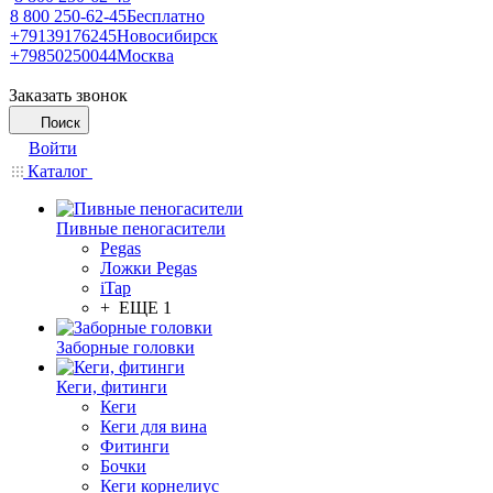
8 800 250-62-45
Бесплатно
+79139176245
Новосибирск
+79850250044
Москва
Заказать звонок
Поиск
Войти
Каталог
Пивные пеногасители
Pegas
Ложки Pegas
iTap
+ ЕЩЕ 1
Заборные головки
Кеги, фитинги
Кеги
Кеги для вина
Фитинги
Бочки
Кеги корнелиус