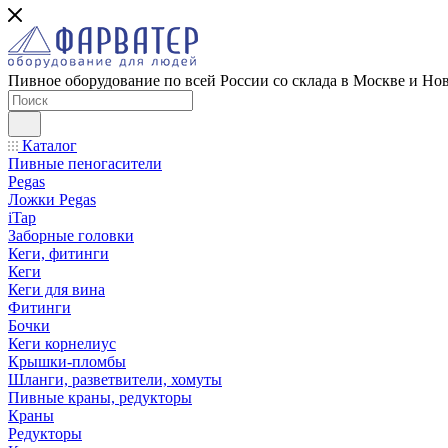
Пивное оборудование по всей России со склада в Москве и Но
Каталог
Пивные пеногасители
Pegas
Ложки Pegas
iTap
Заборные головки
Кеги, фитинги
Кеги
Кеги для вина
Фитинги
Бочки
Кеги корнелиус
Крышки-пломбы
Шланги, разветвители, хомуты
Пивные краны, редукторы
Краны
Редукторы