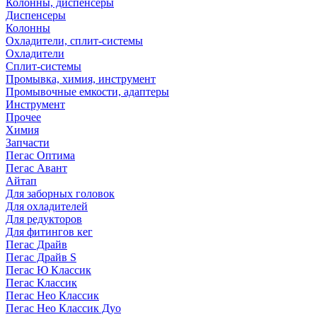
Колонны, диспенсеры
Диспенсеры
Колонны
Охладители, сплит-системы
Охладители
Сплит-системы
Промывка, химия, инструмент
Промывочные емкости, адаптеры
Инструмент
Прочее
Химия
Запчасти
Пегас Оптима
Пегас Авант
Айтап
Для заборных головок
Для охладителей
Для редукторов
Для фитингов кег
Пегас Драйв
Пегас Драйв S
Пегас Ю Классик
Пегас Классик
Пегас Нео Классик
Пегас Нео Классик Дуо