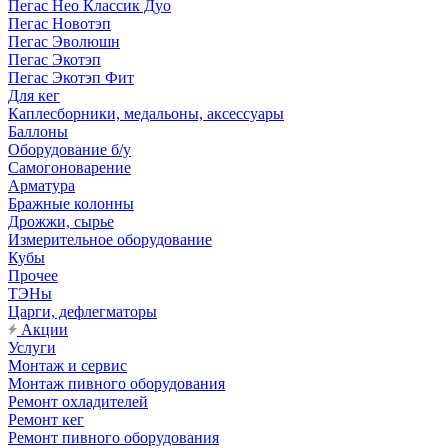
Пегас Нео Классик Дуо
Пегас Новотэп
Пегас Эволюшн
Пегас Экотэп
Пегас Экотэп Фит
Для кег
Каплесборники, медальоны, аксессуары
Баллоны
Оборудование б/у
Самогоноварение
Арматура
Бражные колонны
Дрожжи, сырье
Измерительное оборудование
Кубы
Прочее
ТЭНы
Царги, дефлегматоры
Акции
Услуги
Монтаж и сервис
Монтаж пивного оборудования
Ремонт охладителей
Ремонт кег
Ремонт пивного оборудования