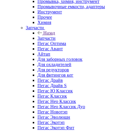
Промывка, химия, инструмент
Промывочные емкости, адаптеры
Инструмент
Прочее
Химия
Запчасти
Назад
Запчасти
Пегас Оптима
Пегас Авант
Айтап
Для заборных головок
Для охладителей
Для редукторов
Для фитингов кег
Пегас Драйв
Пегас Драйв S
Пегас Ю Классик
Пегас Классик
Пегас Нео Классик
Пегас Нео Классик Дуо
Пегас Новотэп
Пегас Эволюшн
Пегас Экотэп
Пегас Экотэп Фит