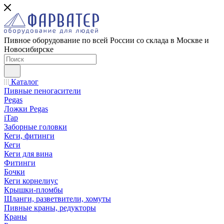
Пивное оборудование по всей России со склада в Москве и
Новосибирске
Каталог
Пивные пеногасители
Pegas
Ложки Pegas
iTap
Заборные головки
Кеги, фитинги
Кеги
Кеги для вина
Фитинги
Бочки
Кеги корнелиус
Крышки-пломбы
Шланги, разветвители, хомуты
Пивные краны, редукторы
Краны