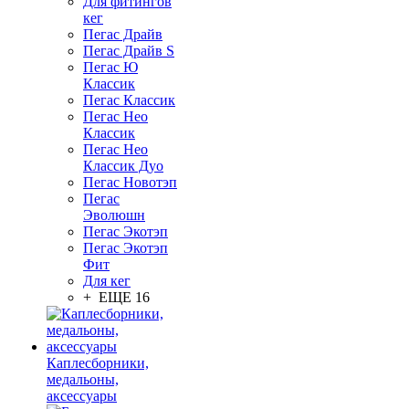
Для фитингов
кег
Пегас Драйв
Пегас Драйв S
Пегас Ю
Классик
Пегас Классик
Пегас Нео
Классик
Пегас Нео
Классик Дуо
Пегас Новотэп
Пегас
Эволюшн
Пегас Экотэп
Пегас Экотэп
Фит
Для кег
+ ЕЩЕ 16
Каплесборники,
медальоны,
аксессуары