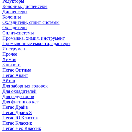
Редукторы
Колонны, диспенсеры
Диспенсеры
Колонны
Охладители, сплит-системы
Охладители
Сплит-системы
Промывка, химия, инструмент
Промывочные емкости, адаптеры
Инструмент
Прочее
Химия
Запчасти
Пегас Оптима
Пегас Авант
Айтап
Для заборных головок
Для охладителей
Для редукторов
Для фитингов кег
Пегас Драйв
Пегас Драйв S
Пегас Ю Классик
Пегас Классик
Пегас Нео Классик