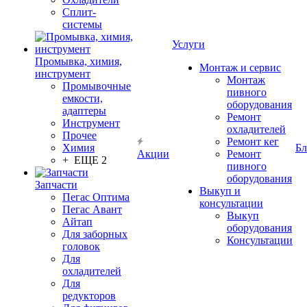
Сплит-
системы
Услуги
Промывка, химия,
Монтаж и сервис
инструмент
Монтаж
Промывочные
пивного
емкости,
оборудования
адаптеры
Ремонт
Инструмент
охладителей
Прочее
Ремонт кег
Химия
Бл
Акции
Ремонт
+ ЕЩЕ 2
пивного
оборудования
Запчасти
Выкуп и
Пегас Оптима
консультации
Пегас Авант
Выкуп
Айтап
оборудования
Для заборных
Консультации
головок
Для
охладителей
Для
редукторов