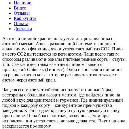
Наличие
Видео
Отзывы
Как купить
Оплата
Доставка
Азотный пивной кран используется для розлива пива с
азотной смесью. Азот в разливочной системе выполняет
аналогичную функцию, что и углекислотный газ CO2. Пиво
вместо CO2 вытесняется из кеги азотом. Чаще всего таким
способом разливают в бокалы плотные темные сорта – стауты,
эли. Самым известным «азотным» пивом является
ирландский Guinness (Гиннесс). Одна из последних новинок
на рынке - нитро кофе, которое разливается точно также с
азотом через азотный кран.
Чаще всего такое устройство используют пивные бары,
рестораны с большим ассортиментом, где найдется пиво на
любой вкус для ценителей и гурманов. Где индивидуальный
подход к каждому сорту – конкурентное преимущество
заведения. Кран создает красивую густую кремовую шапку
при наливе. Пена более плотная, воздушная, чем при
использовании углекислоты, дольше держится. Вкус напитка
раскрывается по-новому.