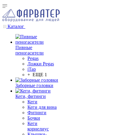
Каталог
Пивные
пеногасители
Pegas
Ложки Pegas
iTap
+ ЕЩЕ 1
Заборные головки
Кеги, фитинги
Кеги
Кеги для вина
Фитинги
Бочки
Кеги
корнелиус
Крышки-