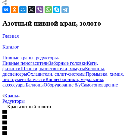
Азотный пивной кран, золото
Главная
—
Каталог
—
Пивные краны, редукторы
Пивные пеногасители
Заборные головки
Кеги,
фитинги
Шланги, разветвители, хомуты
Колонны,
диспенсеры
Охладители, сплит-системы
Промывка, химия,
инструмент
Запчасти
Каплесборники, медальоны,
аксессуары
Баллоны
Оборудование б/у
Самогоноварение
—
Краны
Редукторы
—
Кран азотный золото