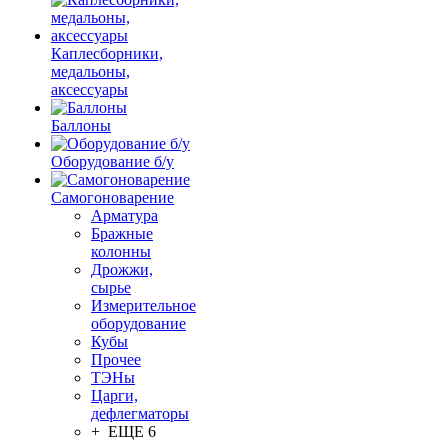
Каплесборники,
медальоны,
аксессуары
Баллоны
Оборудование б/у
Самогоноварение
Арматура
Бражные
колонны
Дрожжи,
сырье
Измерительное
оборудование
Кубы
Прочее
ТЭНы
Царги,
дефлегматоры
+ ЕЩЕ 6