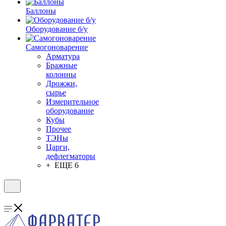
Баллоны
Оборудование б/у
Самогоноварение
Арматура
Бражные
колонны
Дрожжи,
сырье
Измерительное
оборудование
Кубы
Прочее
ТЭНы
Царги,
дефлегматоры
+ ЕЩЕ 6