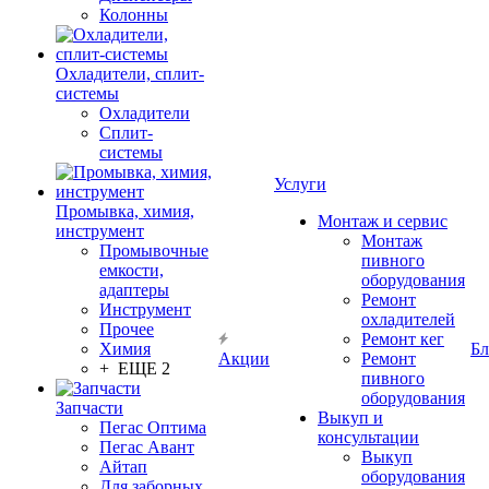
Колонны
Охладители, сплит-
системы
Охладители
Сплит-
системы
Услуги
Промывка, химия,
Монтаж и сервис
инструмент
Монтаж
Промывочные
пивного
емкости,
оборудования
адаптеры
Ремонт
Инструмент
охладителей
Прочее
Ремонт кег
Химия
Бл
Акции
Ремонт
+ ЕЩЕ 2
пивного
оборудования
Запчасти
Выкуп и
Пегас Оптима
консультации
Пегас Авант
Выкуп
Айтап
оборудования
Для заборных