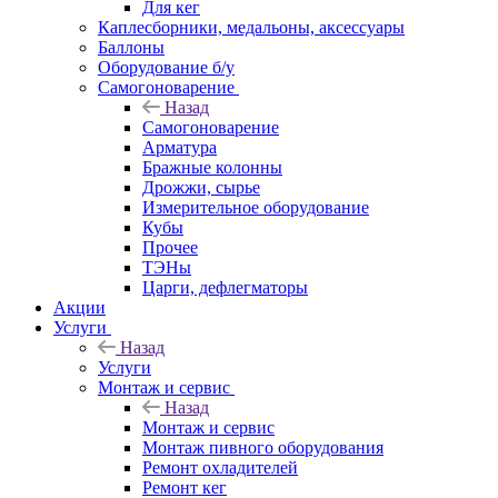
Для кег
Каплесборники, медальоны, аксессуары
Баллоны
Оборудование б/у
Самогоноварение
Назад
Самогоноварение
Арматура
Бражные колонны
Дрожжи, сырье
Измерительное оборудование
Кубы
Прочее
ТЭНы
Царги, дефлегматоры
Акции
Услуги
Назад
Услуги
Монтаж и сервис
Назад
Монтаж и сервис
Монтаж пивного оборудования
Ремонт охладителей
Ремонт кег