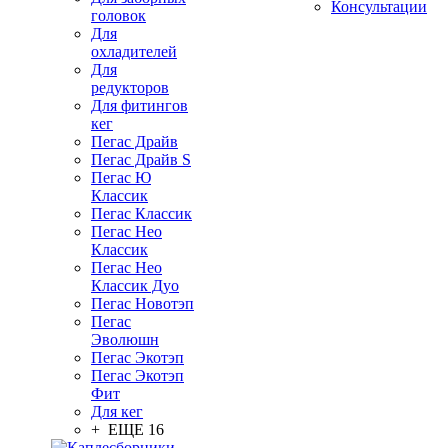
Консультации
головок
Для
охладителей
Для
редукторов
Для фитингов
кег
Пегас Драйв
Пегас Драйв S
Пегас Ю
Классик
Пегас Классик
Пегас Нео
Классик
Пегас Нео
Классик Дуо
Пегас Новотэп
Пегас
Эволюшн
Пегас Экотэп
Пегас Экотэп
Фит
Для кег
+ ЕЩЕ 16