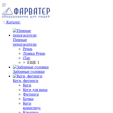
Каталог
Пивные
пеногасители
Pegas
Ложки Pegas
iTap
+ ЕЩЕ 1
Заборные головки
Кеги, фитинги
Кеги
Кеги для вина
Фитинги
Бочки
Кеги
корнелиус
Крышки-