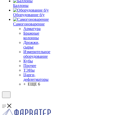
Баллоны
Оборудование б/у
Самогоноварение
Арматура
Бражные
колонны
Дрожжи,
сырье
Измерительное
оборудование
Кубы
Прочее
ТЭНы
Царги,
дефлегматоры
+ ЕЩЕ 6