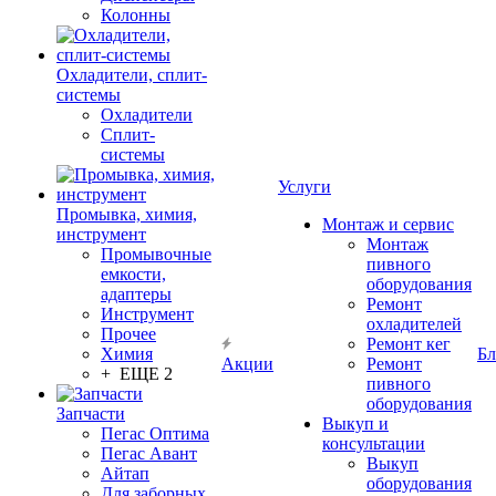
Колонны
Охладители, сплит-
системы
Охладители
Сплит-
системы
Услуги
Промывка, химия,
Монтаж и сервис
инструмент
Монтаж
Промывочные
пивного
емкости,
оборудования
адаптеры
Ремонт
Инструмент
охладителей
Прочее
Ремонт кег
Химия
Бл
Акции
Ремонт
+ ЕЩЕ 2
пивного
оборудования
Запчасти
Выкуп и
Пегас Оптима
консультации
Пегас Авант
Выкуп
Айтап
оборудования
Для заборных