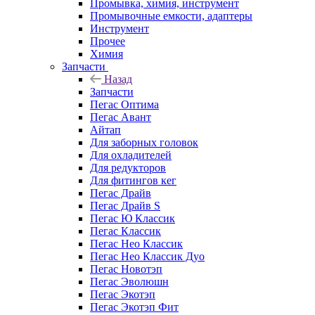
Промывка, химия, инструмент
Промывочные емкости, адаптеры
Инструмент
Прочее
Химия
Запчасти
Назад
Запчасти
Пегас Оптима
Пегас Авант
Айтап
Для заборных головок
Для охладителей
Для редукторов
Для фитингов кег
Пегас Драйв
Пегас Драйв S
Пегас Ю Классик
Пегас Классик
Пегас Нео Классик
Пегас Нео Классик Дуо
Пегас Новотэп
Пегас Эволюшн
Пегас Экотэп
Пегас Экотэп Фит