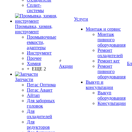
Сплит-
системы
Услуги
Промывка, химия,
Монтаж и сервис
инструмент
Монтаж
Промывочные
пивного
емкости,
оборудования
адаптеры
Ремонт
Инструмент
охладителей
Прочее
Ремонт кег
Химия
Бл
Акции
Ремонт
+ ЕЩЕ 2
пивного
оборудования
Запчасти
Выкуп и
Пегас Оптима
консультации
Пегас Авант
Выкуп
Айтап
оборудования
Для заборных
Консультации
головок
Для
охладителей
Для
редукторов