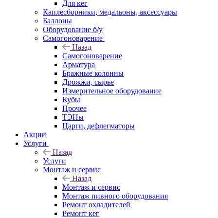
Для кег
Каплесборники, медальоны, аксессуары
Баллоны
Оборудование б/у
Самогоноварение
Назад
Самогоноварение
Арматура
Бражные колонны
Дрожжи, сырье
Измерительное оборудование
Кубы
Прочее
ТЭНы
Царги, дефлегматоры
Акции
Услуги
Назад
Услуги
Монтаж и сервис
Назад
Монтаж и сервис
Монтаж пивного оборудования
Ремонт охладителей
Ремонт кег