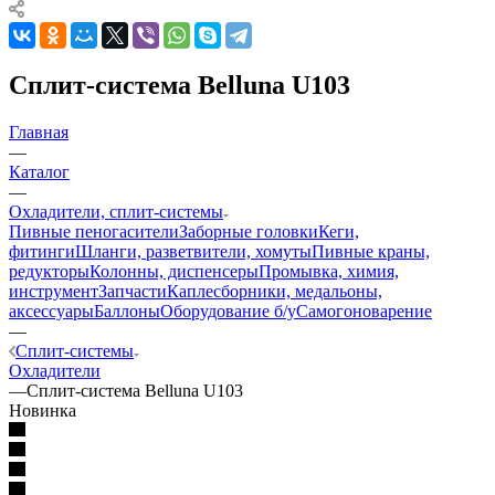
Сплит-система Belluna U103
Главная
—
Каталог
—
Охладители, сплит-системы
Пивные пеногасители
Заборные головки
Кеги,
фитинги
Шланги, разветвители, хомуты
Пивные краны,
редукторы
Колонны, диспенсеры
Промывка, химия,
инструмент
Запчасти
Каплесборники, медальоны,
аксессуары
Баллоны
Оборудование б/у
Самогоноварение
—
Сплит-системы
Охладители
—
Сплит-система Belluna U103
Новинка