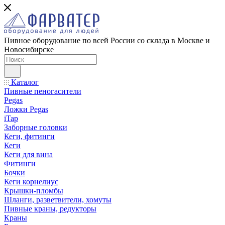
Пивное оборудование по всей России со склада в Москве и
Новосибирске
Каталог
Пивные пеногасители
Pegas
Ложки Pegas
iTap
Заборные головки
Кеги, фитинги
Кеги
Кеги для вина
Фитинги
Бочки
Кеги корнелиус
Крышки-пломбы
Шланги, разветвители, хомуты
Пивные краны, редукторы
Краны