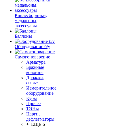
Каплесборники,
медальоны,
аксессуары
Баллоны
Оборудование б/у
Самогоноварение
Арматура
Бражные
колонны
Дрожжи,
сырье
Измерительное
оборудование
Кубы
Прочее
ТЭНы
Царги,
дефлегматоры
+ ЕЩЕ 6