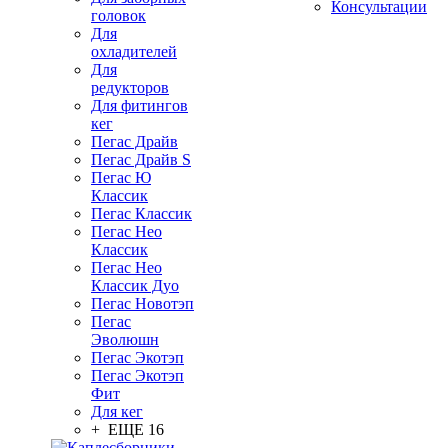
Консультации
головок
Для
охладителей
Для
редукторов
Для фитингов
кег
Пегас Драйв
Пегас Драйв S
Пегас Ю
Классик
Пегас Классик
Пегас Нео
Классик
Пегас Нео
Классик Дуо
Пегас Новотэп
Пегас
Эволюшн
Пегас Экотэп
Пегас Экотэп
Фит
Для кег
+ ЕЩЕ 16