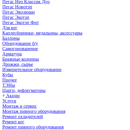
Пегас Нео Классик Дуо
Пегас Новотэп
Пегас Эволюшн
Пегас Экотэп
Пегас Экотэп Фит
Для кег
Каплесборники, медальоны, аксессуары
Баллоны
Оборудование б/у
Самогоноварение
Арматура
Бражные колонны
Дрожжи, сырье
Измерительное оборудование
Кубы
Прочее
ТЭНы
Царги, дефлегматоры
Акции
Услуги
Монтаж и сервис
Монтаж пивного оборудования
Ремонт охладителей
Ремонт кег
Ремонт пивного оборудования