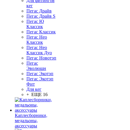
Для фитингов
кег
Пегас Драйв
Пегас Драйв S
Пегас Ю
Классик
Пегас Классик
Пегас Нео
Классик
Пегас Нео
Классик Дуо
Пегас Новотэп
Пегас
Эволюшн
Пегас Экотэп
Пегас Экотэп
Фит
Для кег
+ ЕЩЕ 16
Каплесборники,
медальоны,
аксессуары