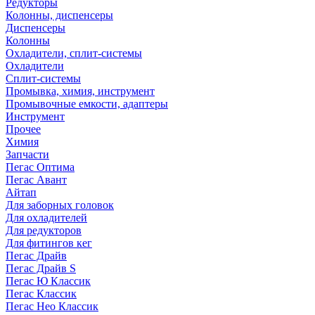
Редукторы
Колонны, диспенсеры
Диспенсеры
Колонны
Охладители, сплит-системы
Охладители
Сплит-системы
Промывка, химия, инструмент
Промывочные емкости, адаптеры
Инструмент
Прочее
Химия
Запчасти
Пегас Оптима
Пегас Авант
Айтап
Для заборных головок
Для охладителей
Для редукторов
Для фитингов кег
Пегас Драйв
Пегас Драйв S
Пегас Ю Классик
Пегас Классик
Пегас Нео Классик