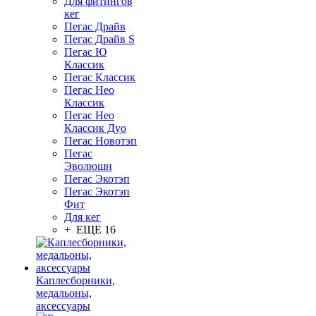
Для фитингов
кег
Пегас Драйв
Пегас Драйв S
Пегас Ю
Классик
Пегас Классик
Пегас Нео
Классик
Пегас Нео
Классик Дуо
Пегас Новотэп
Пегас
Эволюшн
Пегас Экотэп
Пегас Экотэп
Фит
Для кег
+ ЕЩЕ 16
Каплесборники,
медальоны,
аксессуары