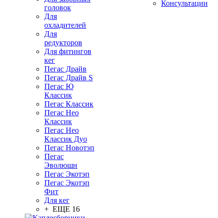
Консультации
головок
Для
охладителей
Для
редукторов
Для фитингов
кег
Пегас Драйв
Пегас Драйв S
Пегас Ю
Классик
Пегас Классик
Пегас Нео
Классик
Пегас Нео
Классик Дуо
Пегас Новотэп
Пегас
Эволюшн
Пегас Экотэп
Пегас Экотэп
Фит
Для кег
+ ЕЩЕ 16