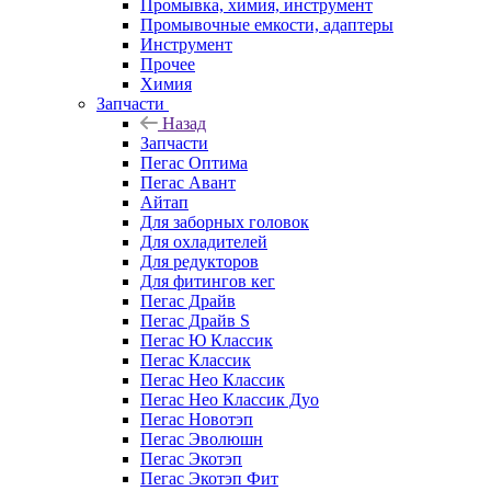
Промывка, химия, инструмент
Промывочные емкости, адаптеры
Инструмент
Прочее
Химия
Запчасти
Назад
Запчасти
Пегас Оптима
Пегас Авант
Айтап
Для заборных головок
Для охладителей
Для редукторов
Для фитингов кег
Пегас Драйв
Пегас Драйв S
Пегас Ю Классик
Пегас Классик
Пегас Нео Классик
Пегас Нео Классик Дуо
Пегас Новотэп
Пегас Эволюшн
Пегас Экотэп
Пегас Экотэп Фит