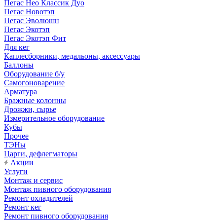
Пегас Нео Классик Дуо
Пегас Новотэп
Пегас Эволюшн
Пегас Экотэп
Пегас Экотэп Фит
Для кег
Каплесборники, медальоны, аксессуары
Баллоны
Оборудование б/у
Самогоноварение
Арматура
Бражные колонны
Дрожжи, сырье
Измерительное оборудование
Кубы
Прочее
ТЭНы
Царги, дефлегматоры
Акции
Услуги
Монтаж и сервис
Монтаж пивного оборудования
Ремонт охладителей
Ремонт кег
Ремонт пивного оборудования