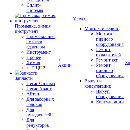
Сплит-
системы
Услуги
Промывка, химия,
Монтаж и сервис
инструмент
Монтаж
Промывочные
пивного
емкости,
оборудования
адаптеры
Ремонт
Инструмент
охладителей
Прочее
Ремонт кег
Химия
Бл
Акции
Ремонт
+ ЕЩЕ 2
пивного
оборудования
Запчасти
Выкуп и
Пегас Оптима
консультации
Пегас Авант
Выкуп
Айтап
оборудования
Для заборных
Консультации
головок
Для
охладителей
Для
редукторов