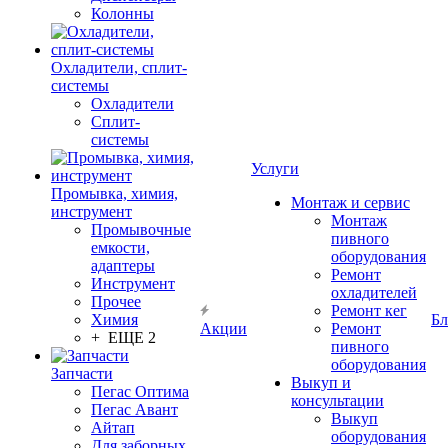
Колонны
Охладители, сплит-
системы
Охладители
Сплит-
системы
Услуги
Промывка, химия,
Монтаж и сервис
инструмент
Монтаж
Промывочные
пивного
емкости,
оборудования
адаптеры
Ремонт
Инструмент
охладителей
Прочее
Ремонт кег
Химия
Бл
Акции
Ремонт
+ ЕЩЕ 2
пивного
оборудования
Запчасти
Выкуп и
Пегас Оптима
консультации
Пегас Авант
Выкуп
Айтап
оборудования
Для заборных