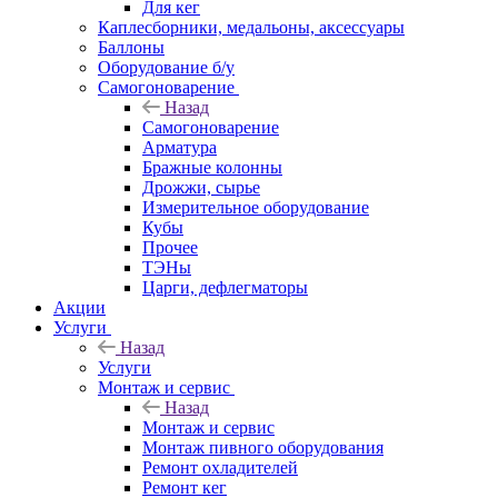
Для кег
Каплесборники, медальоны, аксессуары
Баллоны
Оборудование б/у
Самогоноварение
Назад
Самогоноварение
Арматура
Бражные колонны
Дрожжи, сырье
Измерительное оборудование
Кубы
Прочее
ТЭНы
Царги, дефлегматоры
Акции
Услуги
Назад
Услуги
Монтаж и сервис
Назад
Монтаж и сервис
Монтаж пивного оборудования
Ремонт охладителей
Ремонт кег