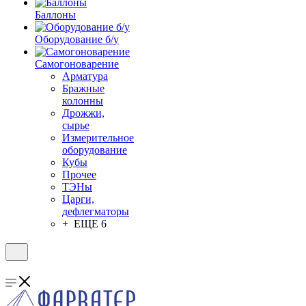
Баллоны
Оборудование б/у
Самогоноварение
Арматура
Бражные
колонны
Дрожжи,
сырье
Измерительное
оборудование
Кубы
Прочее
ТЭНы
Царги,
дефлегматоры
+ ЕЩЕ 6