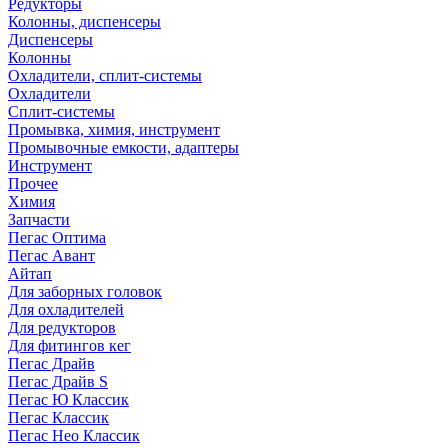
Редукторы
Колонны, диспенсеры
Диспенсеры
Колонны
Охладители, сплит-системы
Охладители
Сплит-системы
Промывка, химия, инструмент
Промывочные емкости, адаптеры
Инструмент
Прочее
Химия
Запчасти
Пегас Оптима
Пегас Авант
Айтап
Для заборных головок
Для охладителей
Для редукторов
Для фитингов кег
Пегас Драйв
Пегас Драйв S
Пегас Ю Классик
Пегас Классик
Пегас Нео Классик