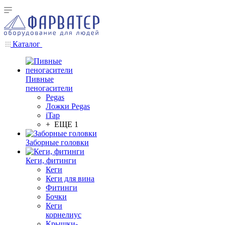
Каталог
Пивные
пеногасители
Pegas
Ложки Pegas
iTap
+ ЕЩЕ 1
Заборные головки
Кеги, фитинги
Кеги
Кеги для вина
Фитинги
Бочки
Кеги
корнелиус
Крышки-