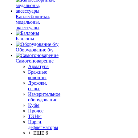
Каплесборники,
медальоны,
аксессуары
Баллоны
Оборудование б/у
Самогоноварение
Арматура
Бражные
колонны
Дрожжи,
сырье
Измерительное
оборудование
Кубы
Прочее
ТЭНы
Царги,
дефлегматоры
+ ЕЩЕ 6