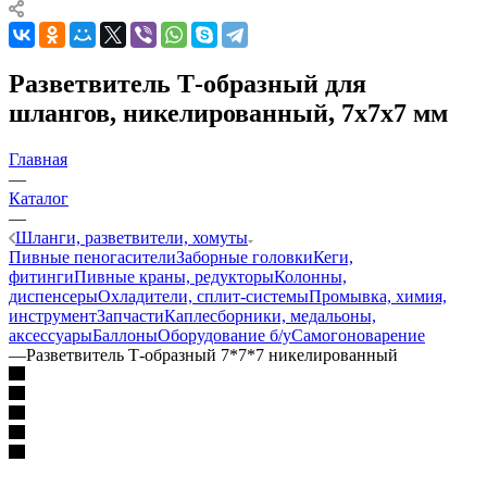
Разветвитель Т-образный для
шлангов, никелированный, 7х7х7 мм
Главная
—
Каталог
—
Шланги, разветвители, хомуты
Пивные пеногасители
Заборные головки
Кеги,
фитинги
Пивные краны, редукторы
Колонны,
диспенсеры
Охладители, сплит-системы
Промывка, химия,
инструмент
Запчасти
Каплесборники, медальоны,
аксессуары
Баллоны
Оборудование б/у
Самогоноварение
—
Разветвитель Т-образный 7*7*7 никелированный