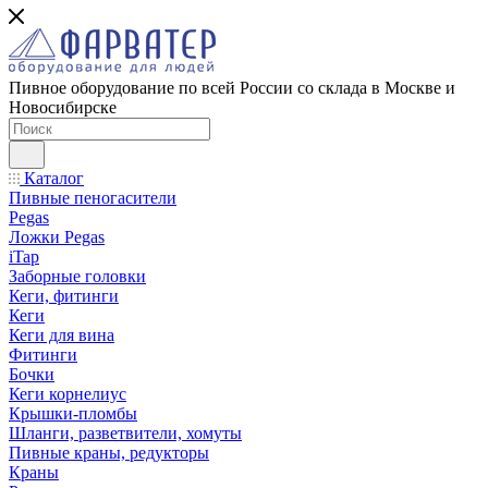
Пивное оборудование по всей России со склада в Москве и
Новосибирске
Каталог
Пивные пеногасители
Pegas
Ложки Pegas
iTap
Заборные головки
Кеги, фитинги
Кеги
Кеги для вина
Фитинги
Бочки
Кеги корнелиус
Крышки-пломбы
Шланги, разветвители, хомуты
Пивные краны, редукторы
Краны