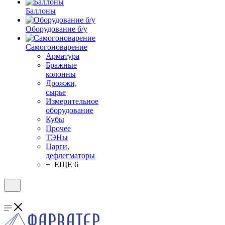
Баллоны
Оборудование б/у
Самогоноварение
Арматура
Бражные
колонны
Дрожжи,
сырье
Измерительное
оборудование
Кубы
Прочее
ТЭНы
Царги,
дефлегматоры
+ ЕЩЕ 6