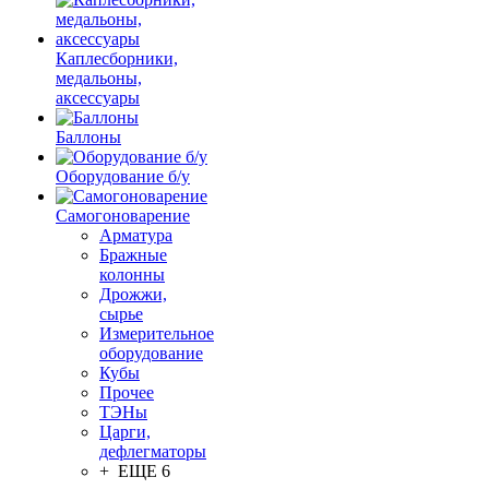
Каплесборники,
медальоны,
аксессуары
Баллоны
Оборудование б/у
Самогоноварение
Арматура
Бражные
колонны
Дрожжи,
сырье
Измерительное
оборудование
Кубы
Прочее
ТЭНы
Царги,
дефлегматоры
+ ЕЩЕ 6