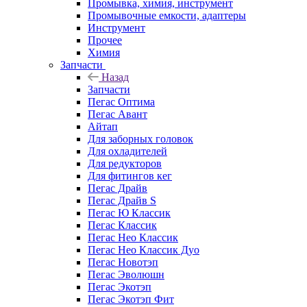
Промывка, химия, инструмент
Промывочные емкости, адаптеры
Инструмент
Прочее
Химия
Запчасти
Назад
Запчасти
Пегас Оптима
Пегас Авант
Айтап
Для заборных головок
Для охладителей
Для редукторов
Для фитингов кег
Пегас Драйв
Пегас Драйв S
Пегас Ю Классик
Пегас Классик
Пегас Нео Классик
Пегас Нео Классик Дуо
Пегас Новотэп
Пегас Эволюшн
Пегас Экотэп
Пегас Экотэп Фит