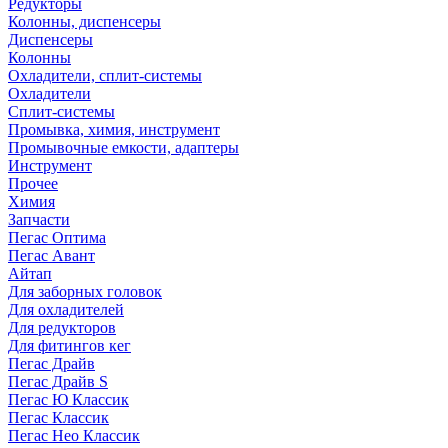
Редукторы
Колонны, диспенсеры
Диспенсеры
Колонны
Охладители, сплит-системы
Охладители
Сплит-системы
Промывка, химия, инструмент
Промывочные емкости, адаптеры
Инструмент
Прочее
Химия
Запчасти
Пегас Оптима
Пегас Авант
Айтап
Для заборных головок
Для охладителей
Для редукторов
Для фитингов кег
Пегас Драйв
Пегас Драйв S
Пегас Ю Классик
Пегас Классик
Пегас Нео Классик