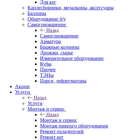
Для кег
Каплесборники, медальоны, аксессуары
Баллоны
Оборудование б/у
Самогоноварение
Назад
Самогоноварение
Арматура
Бражные колонны
Дрожжи, сырье
Измерительное оборудование
Кубы
Прочее
ТЭНы
Царги, дефлегматоры
Акции
Услуги
Назад
Услуги
Монтаж и сервис
Назад
Монтаж и сервис
Монтаж пивного оборудования
Ремонт охладителей
Ремонт кег