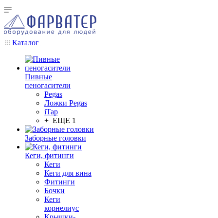
Каталог
Пивные
пеногасители
Pegas
Ложки Pegas
iTap
+ ЕЩЕ 1
Заборные головки
Кеги, фитинги
Кеги
Кеги для вина
Фитинги
Бочки
Кеги
корнелиус
Крышки-