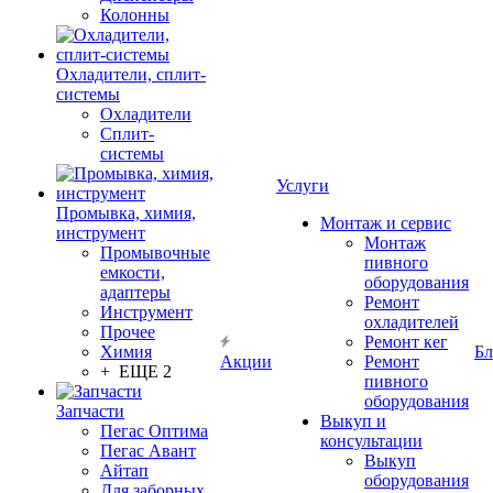
Колонны
Охладители, сплит-
системы
Охладители
Сплит-
системы
Услуги
Промывка, химия,
Монтаж и сервис
инструмент
Монтаж
Промывочные
пивного
емкости,
оборудования
адаптеры
Ремонт
Инструмент
охладителей
Прочее
Ремонт кег
Химия
Бл
Акции
Ремонт
+ ЕЩЕ 2
пивного
оборудования
Запчасти
Выкуп и
Пегас Оптима
консультации
Пегас Авант
Выкуп
Айтап
оборудования
Для заборных