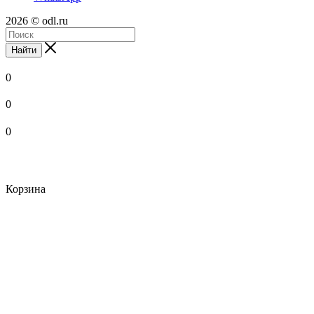
2026 © odl.ru
Найти
0
0
0
Корзина