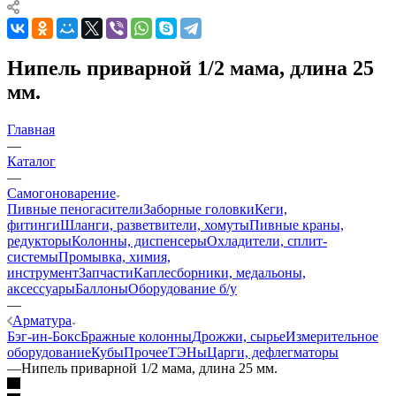
Нипель приварной 1/2 мама, длина 25
мм.
Главная
—
Каталог
—
Самогоноварение
Пивные пеногасители
Заборные головки
Кеги,
фитинги
Шланги, разветвители, хомуты
Пивные краны,
редукторы
Колонны, диспенсеры
Охладители, сплит-
системы
Промывка, химия,
инструмент
Запчасти
Каплесборники, медальоны,
аксессуары
Баллоны
Оборудование б/у
—
Арматура
Бэг-ин-Бокс
Бражные колонны
Дрожжи, сырье
Измерительное
оборудование
Кубы
Прочее
ТЭНы
Царги, дефлегматоры
—
Нипель приварной 1/2 мама, длина 25 мм.