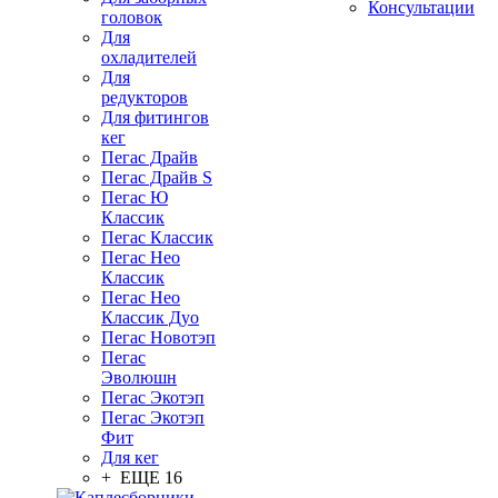
Консультации
головок
Для
охладителей
Для
редукторов
Для фитингов
кег
Пегас Драйв
Пегас Драйв S
Пегас Ю
Классик
Пегас Классик
Пегас Нео
Классик
Пегас Нео
Классик Дуо
Пегас Новотэп
Пегас
Эволюшн
Пегас Экотэп
Пегас Экотэп
Фит
Для кег
+ ЕЩЕ 16