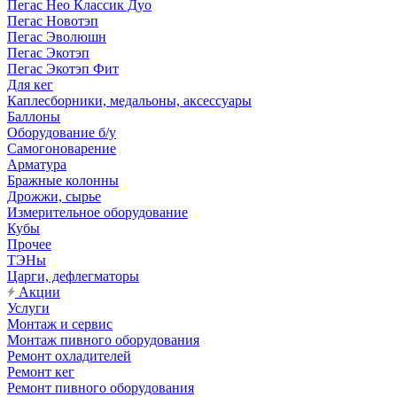
Пегас Нео Классик Дуо
Пегас Новотэп
Пегас Эволюшн
Пегас Экотэп
Пегас Экотэп Фит
Для кег
Каплесборники, медальоны, аксессуары
Баллоны
Оборудование б/у
Самогоноварение
Арматура
Бражные колонны
Дрожжи, сырье
Измерительное оборудование
Кубы
Прочее
ТЭНы
Царги, дефлегматоры
Акции
Услуги
Монтаж и сервис
Монтаж пивного оборудования
Ремонт охладителей
Ремонт кег
Ремонт пивного оборудования