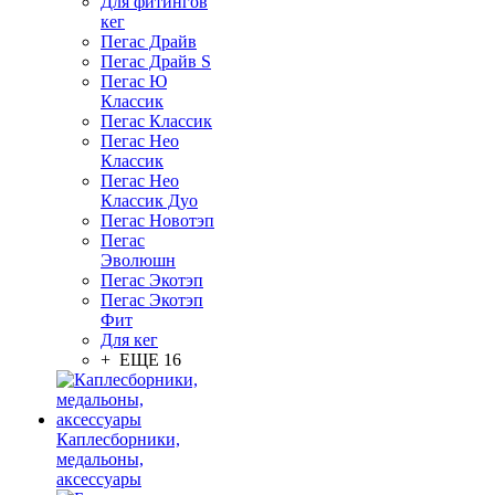
Для фитингов
кег
Пегас Драйв
Пегас Драйв S
Пегас Ю
Классик
Пегас Классик
Пегас Нео
Классик
Пегас Нео
Классик Дуо
Пегас Новотэп
Пегас
Эволюшн
Пегас Экотэп
Пегас Экотэп
Фит
Для кег
+ ЕЩЕ 16
Каплесборники,
медальоны,
аксессуары