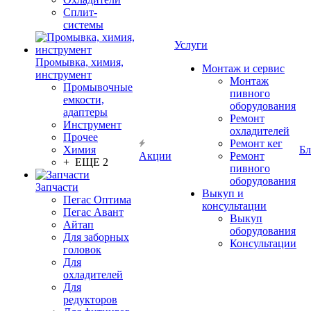
Сплит-
системы
Услуги
Промывка, химия,
Монтаж и сервис
инструмент
Монтаж
Промывочные
пивного
емкости,
оборудования
адаптеры
Ремонт
Инструмент
охладителей
Прочее
Ремонт кег
Химия
Бл
Акции
Ремонт
+ ЕЩЕ 2
пивного
оборудования
Запчасти
Выкуп и
Пегас Оптима
консультации
Пегас Авант
Выкуп
Айтап
оборудования
Для заборных
Консультации
головок
Для
охладителей
Для
редукторов