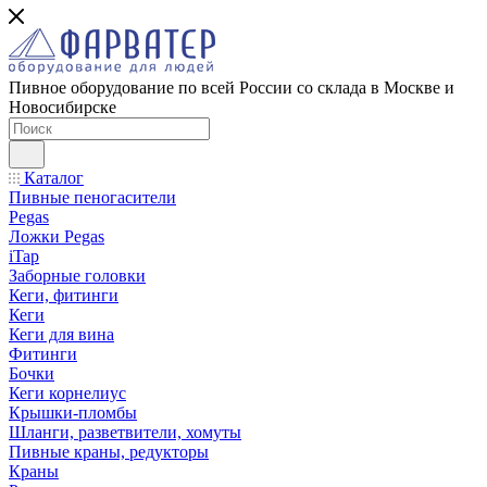
Пивное оборудование по всей России со склада в Москве и
Новосибирске
Каталог
Пивные пеногасители
Pegas
Ложки Pegas
iTap
Заборные головки
Кеги, фитинги
Кеги
Кеги для вина
Фитинги
Бочки
Кеги корнелиус
Крышки-пломбы
Шланги, разветвители, хомуты
Пивные краны, редукторы
Краны