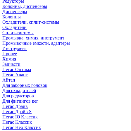
Редукторы
Колонны, диспенсеры
Диспенсеры
Колонны
Охладители, сплит-системы
Охладители
Сплит-системы
Промывка, химия, инструмент
Промывочные емкости, адаптеры
Инструмент
Прочее
Химия
Запчасти
Пегас Оптима
Пегас Авант
Айтап
Для заборных головок
Для охладителей
Для редукторов
Для фитингов кег
Пегас Драйв
Пегас Драйв S
Пегас Ю Классик
Пегас Классик
Пегас Нео Классик