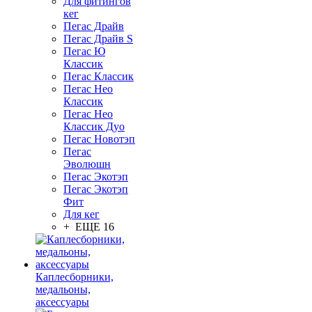
Для фитингов
кег
Пегас Драйв
Пегас Драйв S
Пегас Ю
Классик
Пегас Классик
Пегас Нео
Классик
Пегас Нео
Классик Дуо
Пегас Новотэп
Пегас
Эволюшн
Пегас Экотэп
Пегас Экотэп
Фит
Для кег
+ ЕЩЕ 16
Каплесборники,
медальоны,
аксессуары