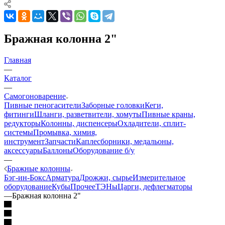
Бражная колонна 2"
Главная
—
Каталог
—
Самогоноварение
Пивные пеногасители
Заборные головки
Кеги,
фитинги
Шланги, разветвители, хомуты
Пивные краны,
редукторы
Колонны, диспенсеры
Охладители, сплит-
системы
Промывка, химия,
инструмент
Запчасти
Каплесборники, медальоны,
аксессуары
Баллоны
Оборудование б/у
—
Бражные колонны
Бэг-ин-Бокс
Арматура
Дрожжи, сырье
Измерительное
оборудование
Кубы
Прочее
ТЭНы
Царги, дефлегматоры
—
Бражная колонна 2"