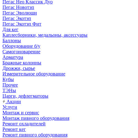
Пегас Нео Классик Дуо
Пегас Новотэп
Пегас Эволюшн
Пегас Экотэп
Пегас Экотэп Фит
Для кег
Каплесборники, медальоны, аксессуары
Баллоны
Оборудование б/у
Самогоноварение
Арматура
Бражные колонны
Дрожжи, сырье
Измерительное оборудование
Кубы
Прочее
ТЭНы
Царги, дефлегматоры
Акции
Услуги
Монтаж и сервис
Монтаж пивного оборудования
Ремонт охладителей
Ремонт кег
Ремонт пивного оборудования