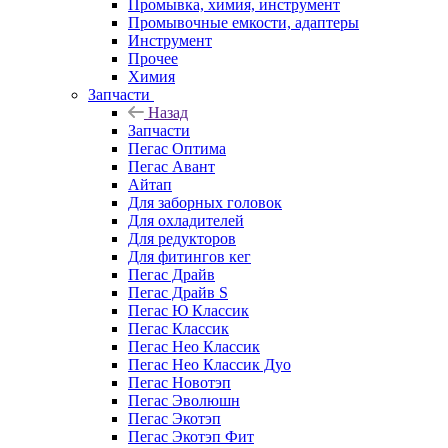
Промывка, химия, инструмент
Промывочные емкости, адаптеры
Инструмент
Прочее
Химия
Запчасти
Назад
Запчасти
Пегас Оптима
Пегас Авант
Айтап
Для заборных головок
Для охладителей
Для редукторов
Для фитингов кег
Пегас Драйв
Пегас Драйв S
Пегас Ю Классик
Пегас Классик
Пегас Нео Классик
Пегас Нео Классик Дуо
Пегас Новотэп
Пегас Эволюшн
Пегас Экотэп
Пегас Экотэп Фит