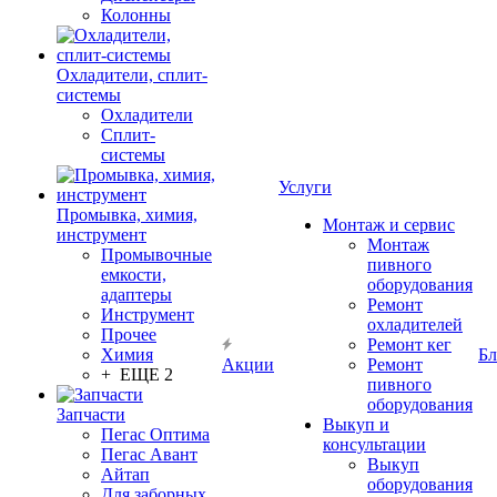
Колонны
Охладители, сплит-
системы
Охладители
Сплит-
системы
Услуги
Промывка, химия,
Монтаж и сервис
инструмент
Монтаж
Промывочные
пивного
емкости,
оборудования
адаптеры
Ремонт
Инструмент
охладителей
Прочее
Ремонт кег
Химия
Бл
Акции
Ремонт
+ ЕЩЕ 2
пивного
оборудования
Запчасти
Выкуп и
Пегас Оптима
консультации
Пегас Авант
Выкуп
Айтап
оборудования
Для заборных