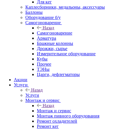
Для кег
Каплесборники, медальоны, аксессуары
Баллоны
Оборудование б/у
Самогоноварение
Назад
Самогоноварение
Арматура
Бражные колонны
Дрожжи, сырье
Измерительное оборудование
Кубы
Прочее
ТЭНы
Царги, дефлегматоры
Акции
Услуги
Назад
Услуги
Монтаж и сервис
Назад
Монтаж и сервис
Монтаж пивного оборудования
Ремонт охладителей
Ремонт кег