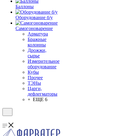
Баллоны
Оборудование б/у
Самогоноварение
Арматура
Бражные
колонны
Дрожжи,
сырье
Измерительное
оборудование
Кубы
Прочее
ТЭНы
Царги,
дефлегматоры
+ ЕЩЕ 6