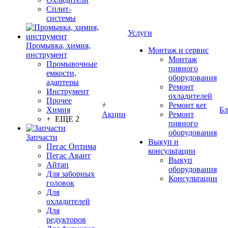
Сплит-
системы
Услуги
Промывка, химия,
Монтаж и сервис
инструмент
Монтаж
Промывочные
пивного
емкости,
оборудования
адаптеры
Ремонт
Инструмент
охладителей
Прочее
Ремонт кег
Химия
Бл
Акции
Ремонт
+ ЕЩЕ 2
пивного
оборудования
Запчасти
Выкуп и
Пегас Оптима
консультации
Пегас Авант
Выкуп
Айтап
оборудования
Для заборных
Консультации
головок
Для
охладителей
Для
редукторов