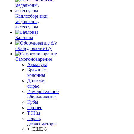
Каплесборники,
медальоны,
аксессуары
Баллоны
Оборудование б/у
Самогоноварение
Арматура
Бражные
колонны
Дрожжи,
сырье
Измерительное
оборудование
Кубы
Прочее
ТЭНы
Царги,
дефлегматоры
+ ЕЩЕ 6