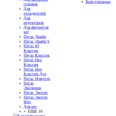
Консультации
головок
Для
охладителей
Для
редукторов
Для фитингов
кег
Пегас Драйв
Пегас Драйв S
Пегас Ю
Классик
Пегас Классик
Пегас Нео
Классик
Пегас Нео
Классик Дуо
Пегас Новотэп
Пегас
Эволюшн
Пегас Экотэп
Пегас Экотэп
Фит
Для кег
+ ЕЩЕ 16