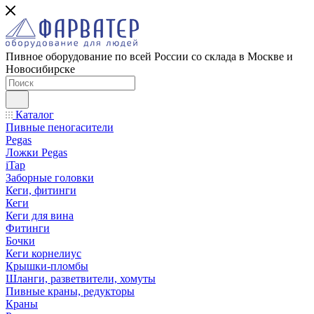
Пивное оборудование по всей России со склада в Москве и
Новосибирске
Каталог
Пивные пеногасители
Pegas
Ложки Pegas
iTap
Заборные головки
Кеги, фитинги
Кеги
Кеги для вина
Фитинги
Бочки
Кеги корнелиус
Крышки-пломбы
Шланги, разветвители, хомуты
Пивные краны, редукторы
Краны