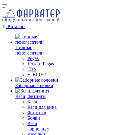
Каталог
Пивные
пеногасители
Pegas
Ложки Pegas
iTap
+ ЕЩЕ 1
Заборные головки
Кеги, фитинги
Кеги
Кеги для вина
Фитинги
Бочки
Кеги
корнелиус
Крышки-