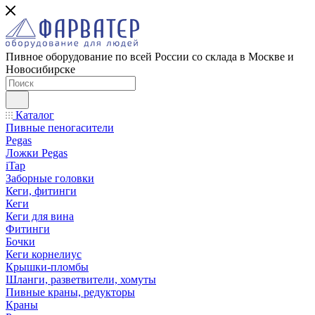
Пивное оборудование по всей России со склада в Москве и
Новосибирске
Каталог
Пивные пеногасители
Pegas
Ложки Pegas
iTap
Заборные головки
Кеги, фитинги
Кеги
Кеги для вина
Фитинги
Бочки
Кеги корнелиус
Крышки-пломбы
Шланги, разветвители, хомуты
Пивные краны, редукторы
Краны