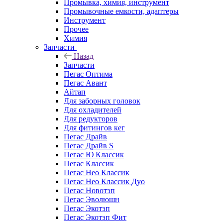
Промывка, химия, инструмент
Промывочные емкости, адаптеры
Инструмент
Прочее
Химия
Запчасти
Назад
Запчасти
Пегас Оптима
Пегас Авант
Айтап
Для заборных головок
Для охладителей
Для редукторов
Для фитингов кег
Пегас Драйв
Пегас Драйв S
Пегас Ю Классик
Пегас Классик
Пегас Нео Классик
Пегас Нео Классик Дуо
Пегас Новотэп
Пегас Эволюшн
Пегас Экотэп
Пегас Экотэп Фит