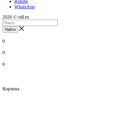
Rutube
WhatsApp
2026 © odl.ru
Найти
0
0
0
Корзина