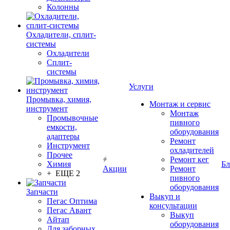
Колонны
Охладители, сплит-
системы
Охладители
Сплит-
системы
Услуги
Промывка, химия,
Монтаж и сервис
инструмент
Монтаж
Промывочные
пивного
емкости,
оборудования
адаптеры
Ремонт
Инструмент
охладителей
Прочее
Ремонт кег
Химия
Бл
Акции
Ремонт
+ ЕЩЕ 2
пивного
оборудования
Запчасти
Выкуп и
Пегас Оптима
консультации
Пегас Авант
Выкуп
Айтап
оборудования
Для заборных