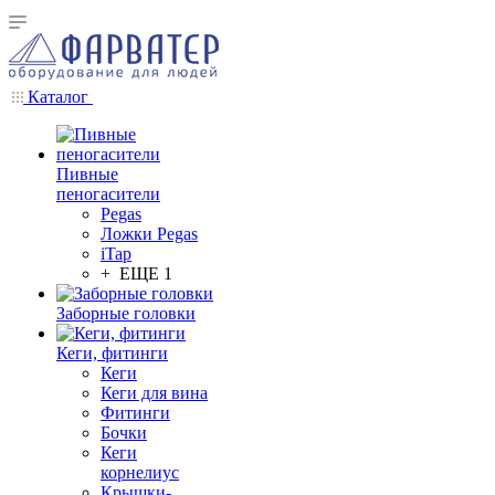
Каталог
Пивные
пеногасители
Pegas
Ложки Pegas
iTap
+ ЕЩЕ 1
Заборные головки
Кеги, фитинги
Кеги
Кеги для вина
Фитинги
Бочки
Кеги
корнелиус
Крышки-