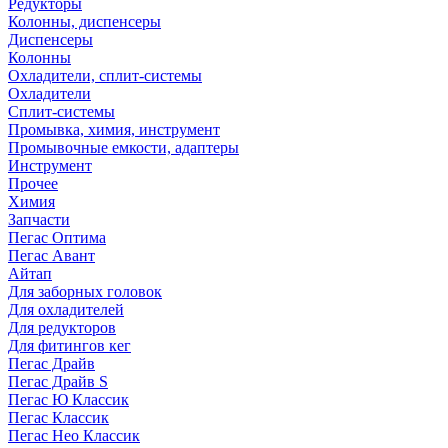
Редукторы
Колонны, диспенсеры
Диспенсеры
Колонны
Охладители, сплит-системы
Охладители
Сплит-системы
Промывка, химия, инструмент
Промывочные емкости, адаптеры
Инструмент
Прочее
Химия
Запчасти
Пегас Оптима
Пегас Авант
Айтап
Для заборных головок
Для охладителей
Для редукторов
Для фитингов кег
Пегас Драйв
Пегас Драйв S
Пегас Ю Классик
Пегас Классик
Пегас Нео Классик