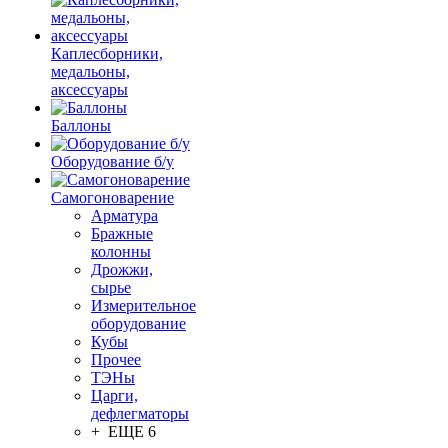
Каплесборники,
медальоны,
аксессуары
Баллоны
Оборудование б/у
Самогоноварение
Арматура
Бражные
колонны
Дрожжи,
сырье
Измерительное
оборудование
Кубы
Прочее
ТЭНы
Царги,
дефлегматоры
+ ЕЩЕ 6