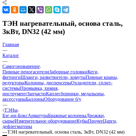
ТЭН нагревательный, основа сталь,
3кВт, DN32 (42 мм)
Главная
—
Каталог
—
Самогоноварение
Пивные пеногасители
Заборные головки
Кеги,
фитинги
Шланги, разветвители, хомуты
Пивные краны,
редукторы
Колонны, диспенсеры
Охладители, сплит-
системы
Промывка, химия,
инструмент
Запчасти
Каплесборники, медальоны,
аксессуары
Баллоны
Оборудование б/у
—
ТЭНы
Бэг-ин-Бокс
Арматура
Бражные колонны
Дрожжи,
сырье
Измерительное оборудование
Кубы
Прочее
Царги,
дефлегматоры
—
ТЭН нагревательный, основа сталь, 3кВт, DN32 (42 мм)