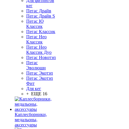
Для фитингов
кег
Пегас Драйв
Пегас Драйв S
Пегас Ю
Классик
Пегас Классик
Пегас Нео
Классик
Пегас Нео
Классик Дуо
Пегас Новотэп
Пегас
Эволюшн
Пегас Экотэп
Пегас Экотэп
Фит
Для кег
+ ЕЩЕ 16
Каплесборники,
медальоны,
аксессуары