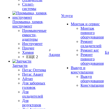
Сплит-
системы
Услуги
Промывка, химия,
Монтаж и сервис
инструмент
Монтаж
Промывочные
пивного
емкости,
оборудования
адаптеры
Ремонт
Инструмент
охладителей
Прочее
Ремонт кег
Химия
Бл
Акции
Ремонт
+ ЕЩЕ 2
пивного
оборудования
Запчасти
Выкуп и
Пегас Оптима
консультации
Пегас Авант
Выкуп
Айтап
оборудования
Для заборных
Консультации
головок
Для
охладителей
Для
редукторов