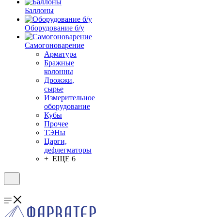
Баллоны
Оборудование б/у
Самогоноварение
Арматура
Бражные
колонны
Дрожжи,
сырье
Измерительное
оборудование
Кубы
Прочее
ТЭНы
Царги,
дефлегматоры
+ ЕЩЕ 6