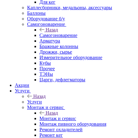
Для кег
Каплесборники, медальоны, аксессуары
Баллоны
Оборудование б/у
Самогоноварение
Назад
Самогоноварение
Арматура
Бражные колонны
Дрожжи, сырье
Измерительное оборудование
Кубы
Прочее
ТЭНы
Царги, дефлегматоры
Акции
Услуги
Назад
Услуги
Монтаж и сервис
Назад
Монтаж и сервис
Монтаж пивного оборудования
Ремонт охладителей
Ремонт кег