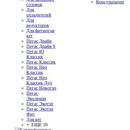
Консультации
головок
Для
охладителей
Для
редукторов
Для фитингов
кег
Пегас Драйв
Пегас Драйв S
Пегас Ю
Классик
Пегас Классик
Пегас Нео
Классик
Пегас Нео
Классик Дуо
Пегас Новотэп
Пегас
Эволюшн
Пегас Экотэп
Пегас Экотэп
Фит
Для кег
+ ЕЩЕ 16