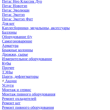
Пегас Нео Классик Дуо
Пегас Новотэп
Пегас Эволюшн
Пегас Экотэп
Пегас Экотэп Фит
Для кег
Каплесборники, медальоны, аксессуары
Баллоны
Оборудование б/у
Самогоноварение
Арматура
Бражные колонны
Дрожжи, сырье
Измерительное оборудование
Кубы
Прочее
ТЭНы
Царги, дефлегматоры
Акции
Услуги
Монтаж и сервис
Монтаж пивного оборудования
Ремонт охладителей
Ремонт кег
Ремонт пивного оборудования