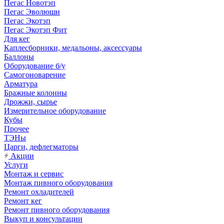
Пегас Новотэп
Пегас Эволюшн
Пегас Экотэп
Пегас Экотэп Фит
Для кег
Каплесборники, медальоны, аксессуары
Баллоны
Оборудование б/у
Самогоноварение
Арматура
Бражные колонны
Дрожжи, сырье
Измерительное оборудование
Кубы
Прочее
ТЭНы
Царги, дефлегматоры
Акции
Услуги
Монтаж и сервис
Монтаж пивного оборудования
Ремонт охладителей
Ремонт кег
Ремонт пивного оборудования
Выкуп и консультации