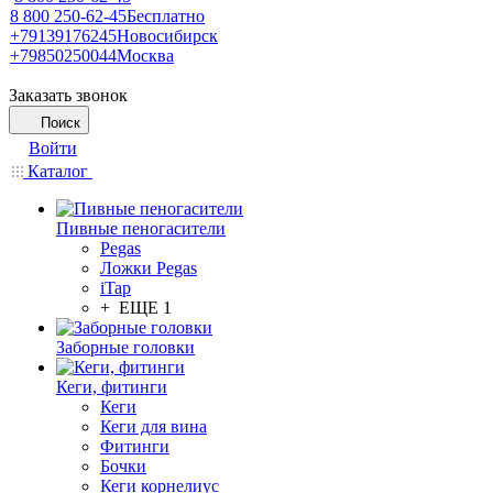
8 800 250-62-45
Бесплатно
+79139176245
Новосибирск
+79850250044
Москва
Заказать звонок
Поиск
Войти
Каталог
Пивные пеногасители
Pegas
Ложки Pegas
iTap
+ ЕЩЕ 1
Заборные головки
Кеги, фитинги
Кеги
Кеги для вина
Фитинги
Бочки
Кеги корнелиус