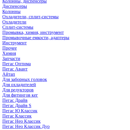
Колонны, диспенсеры
Диспенсеры
Колонны
Охладители, сплит-системы
Охладители
Сплит-системы
Промывка, химия, инструмент
Промывочные емкости, адаптеры
Инструмент
Прочее
Химия
Запчасти
Пегас Оптима
Пегас Авант
Айтап
Для заборных головок
Для охладителей
Для редукторов
Для фитингов кег
Пегас Драйв
Пегас Драйв S
Пегас Ю Классик
Пегас Классик
Пегас Нео Классик
Пегас Нео Классик Дуо