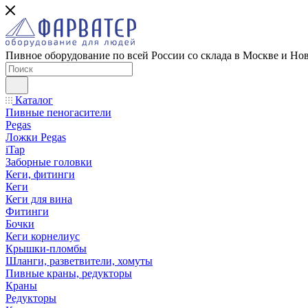
Пивное оборудование по всей России со склада в Москве и Но
Каталог
Пивные пеногасители
Pegas
Ложки Pegas
iTap
Заборные головки
Кеги, фитинги
Кеги
Кеги для вина
Фитинги
Бочки
Кеги корнелиус
Крышки-пломбы
Шланги, разветвители, хомуты
Пивные краны, редукторы
Краны
Редукторы