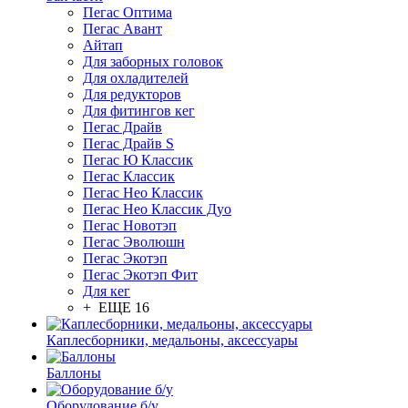
Пегас Оптима
Пегас Авант
Айтап
Для заборных головок
Для охладителей
Для редукторов
Для фитингов кег
Пегас Драйв
Пегас Драйв S
Пегас Ю Классик
Пегас Классик
Пегас Нео Классик
Пегас Нео Классик Дуо
Пегас Новотэп
Пегас Эволюшн
Пегас Экотэп
Пегас Экотэп Фит
Для кег
+ ЕЩЕ 16
Каплесборники, медальоны, аксессуары
Баллоны
Оборудование б/у