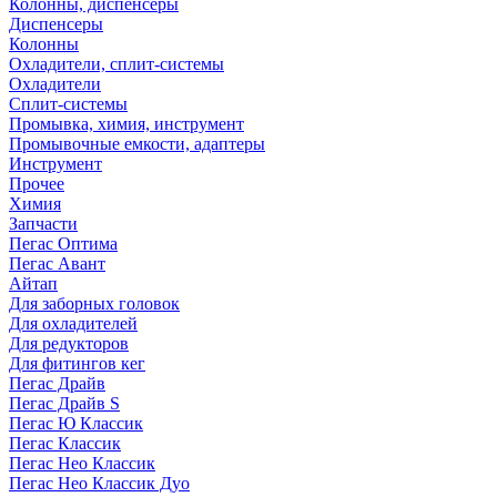
Колонны, диспенсеры
Диспенсеры
Колонны
Охладители, сплит-системы
Охладители
Сплит-системы
Промывка, химия, инструмент
Промывочные емкости, адаптеры
Инструмент
Прочее
Химия
Запчасти
Пегас Оптима
Пегас Авант
Айтап
Для заборных головок
Для охладителей
Для редукторов
Для фитингов кег
Пегас Драйв
Пегас Драйв S
Пегас Ю Классик
Пегас Классик
Пегас Нео Классик
Пегас Нео Классик Дуо