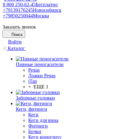
8 800 250-62-45
Бесплатно
+79139176245
Новосибирск
+79850250044
Москва
Заказать звонок
Поиск
Войти
Каталог
Пивные пеногасители
Pegas
Ложки Pegas
iTap
+ ЕЩЕ 1
Заборные головки
Кеги, фитинги
Кеги
Кеги для вина
Фитинги
Бочки
Кеги корнелиус