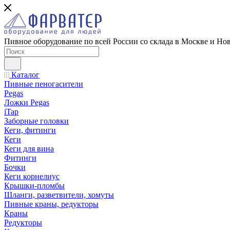
Пивное оборудование по всей России со склада в Москве и Но
Каталог
Пивные пеногасители
Pegas
Ложки Pegas
iTap
Заборные головки
Кеги, фитинги
Кеги
Кеги для вина
Фитинги
Бочки
Кеги корнелиус
Крышки-пломбы
Шланги, разветвители, хомуты
Пивные краны, редукторы
Краны
Редукторы