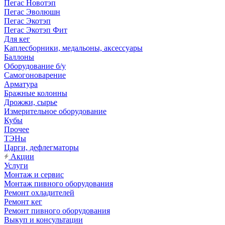
Пегас Новотэп
Пегас Эволюшн
Пегас Экотэп
Пегас Экотэп Фит
Для кег
Каплесборники, медальоны, аксессуары
Баллоны
Оборудование б/у
Самогоноварение
Арматура
Бражные колонны
Дрожжи, сырье
Измерительное оборудование
Кубы
Прочее
ТЭНы
Царги, дефлегматоры
Акции
Услуги
Монтаж и сервис
Монтаж пивного оборудования
Ремонт охладителей
Ремонт кег
Ремонт пивного оборудования
Выкуп и консультации