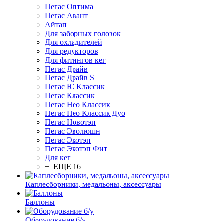
Пегас Оптима
Пегас Авант
Айтап
Для заборных головок
Для охладителей
Для редукторов
Для фитингов кег
Пегас Драйв
Пегас Драйв S
Пегас Ю Классик
Пегас Классик
Пегас Нео Классик
Пегас Нео Классик Дуо
Пегас Новотэп
Пегас Эволюшн
Пегас Экотэп
Пегас Экотэп Фит
Для кег
+ ЕЩЕ 16
Каплесборники, медальоны, аксессуары
Баллоны
Оборудование б/у