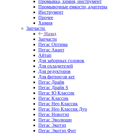
Промывка, химия, инструмент
Промывочные емкости, адаптеры
Инструмент
Прочее
Химия
Запчасти
Назад
Запчасти
Пегас Оптима
Пегас Авант
Айтап
Для заборных головок
Для охладителей
Для редукторов
Для фитингов кег
Пегас Драйв
Пегас Драйв S
Пегас Ю Классик
Пегас Классик
Пегас Нео Классик
Пегас Нео Классик Дуо
Пегас Новотэп
Пегас Эволюшн
Пегас Экотэп
Пегас Экотэп Фит