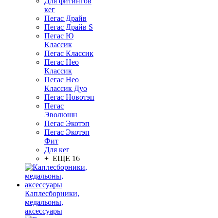
Для фитингов
кег
Пегас Драйв
Пегас Драйв S
Пегас Ю
Классик
Пегас Классик
Пегас Нео
Классик
Пегас Нео
Классик Дуо
Пегас Новотэп
Пегас
Эволюшн
Пегас Экотэп
Пегас Экотэп
Фит
Для кег
+ ЕЩЕ 16
Каплесборники,
медальоны,
аксессуары