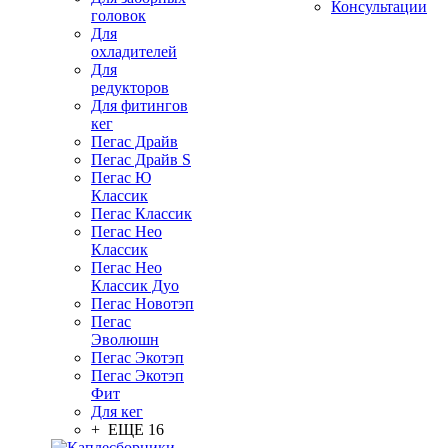
Консультации
головок
Для
охладителей
Для
редукторов
Для фитингов
кег
Пегас Драйв
Пегас Драйв S
Пегас Ю
Классик
Пегас Классик
Пегас Нео
Классик
Пегас Нео
Классик Дуо
Пегас Новотэп
Пегас
Эволюшн
Пегас Экотэп
Пегас Экотэп
Фит
Для кег
+ ЕЩЕ 16