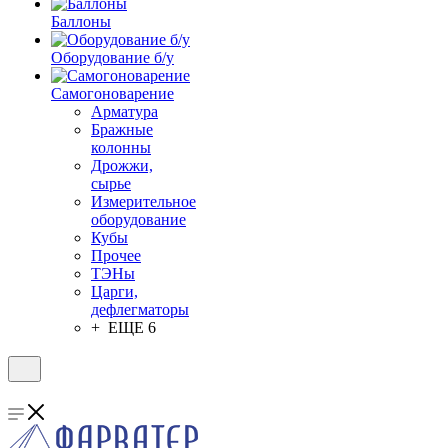
Баллоны
Оборудование б/у
Самогоноварение
Арматура
Бражные
колонны
Дрожжи,
сырье
Измерительное
оборудование
Кубы
Прочее
ТЭНы
Царги,
дефлегматоры
+ ЕЩЕ 6