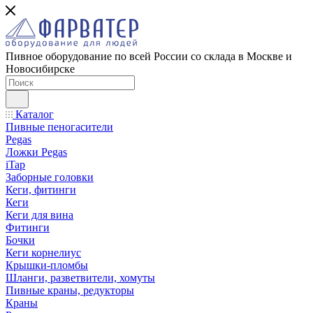
Пивное оборудование по всей России со склада в Москве и
Новосибирске
Каталог
Пивные пеногасители
Pegas
Ложки Pegas
iTap
Заборные головки
Кеги, фитинги
Кеги
Кеги для вина
Фитинги
Бочки
Кеги корнелиус
Крышки-пломбы
Шланги, разветвители, хомуты
Пивные краны, редукторы
Краны