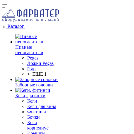
Каталог
Пивные
пеногасители
Pegas
Ложки Pegas
iTap
+ ЕЩЕ 1
Заборные головки
Кеги, фитинги
Кеги
Кеги для вина
Фитинги
Бочки
Кеги
корнелиус
Крышки-