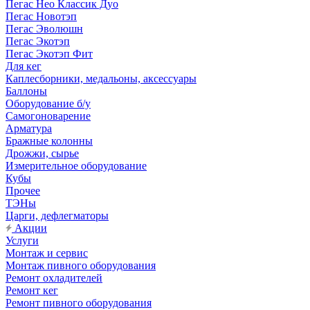
Пегас Нео Классик Дуо
Пегас Новотэп
Пегас Эволюшн
Пегас Экотэп
Пегас Экотэп Фит
Для кег
Каплесборники, медальоны, аксессуары
Баллоны
Оборудование б/у
Самогоноварение
Арматура
Бражные колонны
Дрожжи, сырье
Измерительное оборудование
Кубы
Прочее
ТЭНы
Царги, дефлегматоры
Акции
Услуги
Монтаж и сервис
Монтаж пивного оборудования
Ремонт охладителей
Ремонт кег
Ремонт пивного оборудования