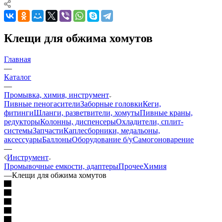
Клещи для обжима хомутов
Главная
—
Каталог
—
Промывка, химия, инструмент
Пивные пеногасители
Заборные головки
Кеги,
фитинги
Шланги, разветвители, хомуты
Пивные краны,
редукторы
Колонны, диспенсеры
Охладители, сплит-
системы
Запчасти
Каплесборники, медальоны,
аксессуары
Баллоны
Оборудование б/у
Самогоноварение
—
Инструмент
Промывочные емкости, адаптеры
Прочее
Химия
—
Клещи для обжима хомутов