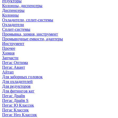
Редукторы
Колонны, диспенсеры
Диспенсеры
Колонны
Охладители, сплит-системы
Охладители
Сплит-системы
Промывка, химия, инструмент
Промывочные емкости, адаптеры
Инструмент
Прочее
Химия
Запчасти
Пегас Оптима
Пегас Авант
Айтап
Для заборных головок
Для охладителей
Для редукторов
Для фитингов кег
Пегас Драйв
Пегас Драйв S
Пегас Ю Классик
Пегас Классик
Пегас Нео Классик