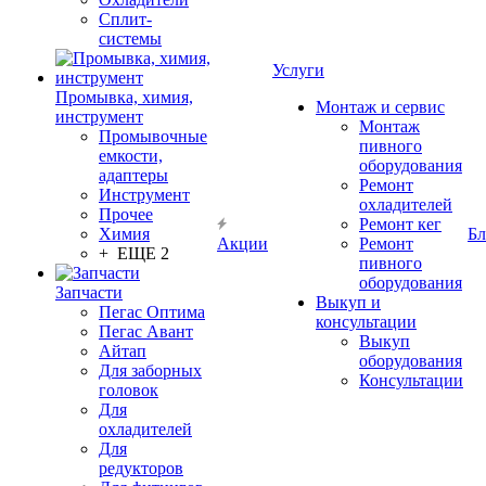
Сплит-
системы
Услуги
Промывка, химия,
Монтаж и сервис
инструмент
Монтаж
Промывочные
пивного
емкости,
оборудования
адаптеры
Ремонт
Инструмент
охладителей
Прочее
Ремонт кег
Химия
Бл
Акции
Ремонт
+ ЕЩЕ 2
пивного
оборудования
Запчасти
Выкуп и
Пегас Оптима
консультации
Пегас Авант
Выкуп
Айтап
оборудования
Для заборных
Консультации
головок
Для
охладителей
Для
редукторов