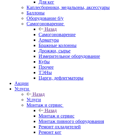
Для кег
Каплесборники, медальоны, аксессуары
Баллоны
Оборудование б/у
Самогоноварение
Назад
Самогоноварение
Арматура
Бражные колонны
Дрожжи, сырье
Измерительное оборудование
Кубы
Прочее
ТЭНы
Царги, дефлегматоры
Акции
Услуги
Назад
Услуги
Монтаж и сервис
Назад
Монтаж и сервис
Монтаж пивного оборудования
Ремонт охладителей
Ремонт кег