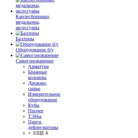
Каплесборники,
медальоны,
аксессуары
Баллоны
Оборудование б/у
Самогоноварение
Арматура
Бражные
колонны
Дрожжи,
сырье
Измерительное
оборудование
Кубы
Прочее
ТЭНы
Царги,
дефлегматоры
+ ЕЩЕ 6