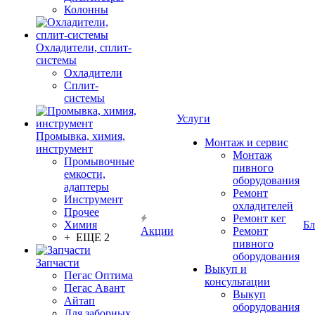
Колонны
Охладители, сплит-
системы
Охладители
Сплит-
системы
Услуги
Промывка, химия,
Монтаж и сервис
инструмент
Монтаж
Промывочные
пивного
емкости,
оборудования
адаптеры
Ремонт
Инструмент
охладителей
Прочее
Ремонт кег
Химия
Бл
Акции
Ремонт
+ ЕЩЕ 2
пивного
оборудования
Запчасти
Выкуп и
Пегас Оптима
консультации
Пегас Авант
Выкуп
Айтап
оборудования
Для заборных