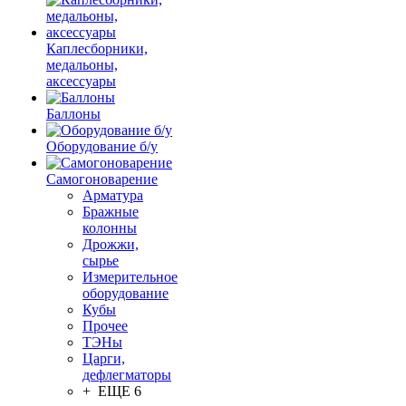
Каплесборники,
медальоны,
аксессуары
Баллоны
Оборудование б/у
Самогоноварение
Арматура
Бражные
колонны
Дрожжи,
сырье
Измерительное
оборудование
Кубы
Прочее
ТЭНы
Царги,
дефлегматоры
+ ЕЩЕ 6