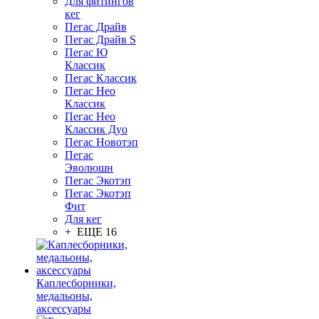
Для фитингов
кег
Пегас Драйв
Пегас Драйв S
Пегас Ю
Классик
Пегас Классик
Пегас Нео
Классик
Пегас Нео
Классик Дуо
Пегас Новотэп
Пегас
Эволюшн
Пегас Экотэп
Пегас Экотэп
Фит
Для кег
+ ЕЩЕ 16
Каплесборники,
медальоны,
аксессуары