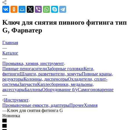
Ключ для снятия пивного фитинга тип
G, Фарватер
Главная
—
Каталог
—
Промывка, химия, инструмент
Пивные пеногасители
Заборные головки
Кеги,
фитинги
Шланги, разветвители, хомуты
Пивные краны,
редукторы
Колонны, диспенсеры
Охладители, сплит-
системы
Запчасти
Каплесборники, медальоны,
аксессуары
Баллоны
Оборудование б/у
Самогоноварение
—
Инструмент
Промывочные емкости, адаптеры
Прочее
Химия
—
Ключ для снятия фитинга G
Новинка