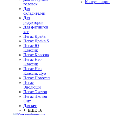
Консультации
головок
Для
охладителей
Для
редукторов
Для фитингов
кег
Пегас Драйв
Пегас Драйв S
Пегас Ю
Классик
Пегас Классик
Пегас Нео
Классик
Пегас Нео
Классик Дуо
Пегас Новотэп
Пегас
Эволюшн
Пегас Экотэп
Пегас Экотэп
Фит
Для кег
+ ЕЩЕ 16