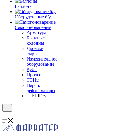
Баллоны
Оборудование б/у
Самогоноварение
Арматура
Бражные
колонны
Дрожжи,
сырье
Измерительное
оборудование
Кубы
Прочее
ТЭНы
Царги,
дефлегматоры
+ ЕЩЕ 6