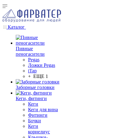
Каталог
Пивные
пеногасители
Pegas
Ложки Pegas
iTap
+ ЕЩЕ 1
Заборные головки
Кеги, фитинги
Кеги
Кеги для вина
Фитинги
Бочки
Кеги
корнелиус
Крышки-