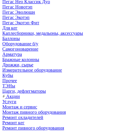
Пегас Нео Классик Дуо
Пегас Новотэп
Пегас Эволюшн
Пегас Экотэп
Пегас Экотэп Фит
Для кег
Каплесборники, медальоны, аксессуары
Баллоны
Оборудование б/у
Самогоноварение
Арматура
Бражные колонны
Дрожжи, сырье
Измерительное оборудование
Кубы
Прочее
ТЭНы
Царги, дефлегматоры
Акции
Услуги
Монтаж и сервис
Монтаж пивного оборудования
Ремонт охладителей
Ремонт кег
Ремонт пивного оборудования