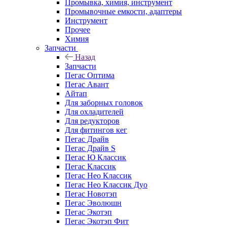
Промывка, химия, инструмент
Промывочные емкости, адаптеры
Инструмент
Прочее
Химия
Запчасти
Назад
Запчасти
Пегас Оптима
Пегас Авант
Айтап
Для заборных головок
Для охладителей
Для редукторов
Для фитингов кег
Пегас Драйв
Пегас Драйв S
Пегас Ю Классик
Пегас Классик
Пегас Нео Классик
Пегас Нео Классик Дуо
Пегас Новотэп
Пегас Эволюшн
Пегас Экотэп
Пегас Экотэп Фит