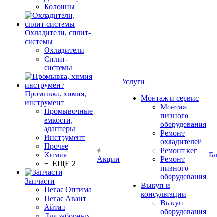
Колонны
Охладители, сплит-
системы
Охладители
Сплит-
системы
Услуги
Промывка, химия,
Монтаж и сервис
инструмент
Монтаж
Промывочные
пивного
емкости,
оборудования
адаптеры
Ремонт
Инструмент
охладителей
Прочее
Ремонт кег
Химия
Бл
Акции
Ремонт
+ ЕЩЕ 2
пивного
оборудования
Запчасти
Выкуп и
Пегас Оптима
консультации
Пегас Авант
Выкуп
Айтап
оборудования
Для заборных