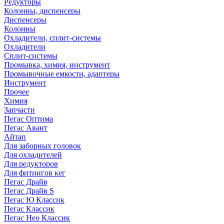
Редукторы
Колонны, диспенсеры
Диспенсеры
Колонны
Охладители, сплит-системы
Охладители
Сплит-системы
Промывка, химия, инструмент
Промывочные емкости, адаптеры
Инструмент
Прочее
Химия
Запчасти
Пегас Оптима
Пегас Авант
Айтап
Для заборных головок
Для охладителей
Для редукторов
Для фитингов кег
Пегас Драйв
Пегас Драйв S
Пегас Ю Классик
Пегас Классик
Пегас Нео Классик