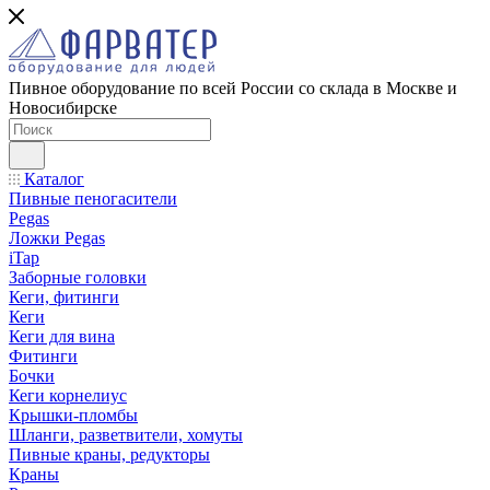
Пивное оборудование по всей России со склада в Москве и
Новосибирске
Каталог
Пивные пеногасители
Pegas
Ложки Pegas
iTap
Заборные головки
Кеги, фитинги
Кеги
Кеги для вина
Фитинги
Бочки
Кеги корнелиус
Крышки-пломбы
Шланги, разветвители, хомуты
Пивные краны, редукторы
Краны