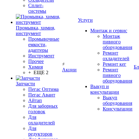
Сплит-
системы
Услуги
Промывка, химия,
Монтаж и сервис
инструмент
Монтаж
Промывочные
пивного
емкости,
оборудования
адаптеры
Ремонт
Инструмент
охладителей
Прочее
Ремонт кег
Химия
Бл
Акции
Ремонт
+ ЕЩЕ 2
пивного
оборудования
Запчасти
Выкуп и
Пегас Оптима
консультации
Пегас Авант
Выкуп
Айтап
оборудования
Для заборных
Консультации
головок
Для
охладителей
Для
редукторов