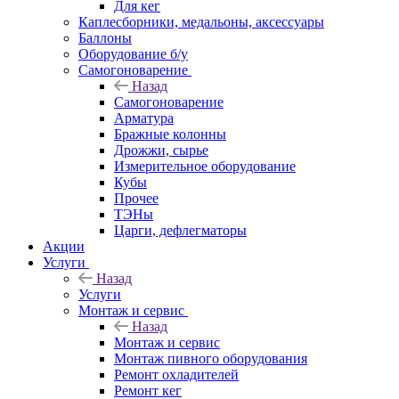
Для кег
Каплесборники, медальоны, аксессуары
Баллоны
Оборудование б/у
Самогоноварение
Назад
Самогоноварение
Арматура
Бражные колонны
Дрожжи, сырье
Измерительное оборудование
Кубы
Прочее
ТЭНы
Царги, дефлегматоры
Акции
Услуги
Назад
Услуги
Монтаж и сервис
Назад
Монтаж и сервис
Монтаж пивного оборудования
Ремонт охладителей
Ремонт кег