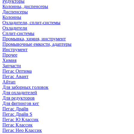
Редукторы
Колонны, диспенсеры
Диспенсеры
Колонны
Охладители, сплит-системы
Охладители
Сплит-системы
Промывка, химия, инструмент
Промывочные емкости, адаптеры
Инструмент
Прочее
Химия
Запчасти
Пегас Оптима
Пегас Авант
Айтап
Для заборных головок
Для охладителей
Для редукторов
Для фитингов кег
Пегас Драйв
Пегас Драйв S
Пегас Ю Классик
Пегас Классик
Пегас Нео Классик