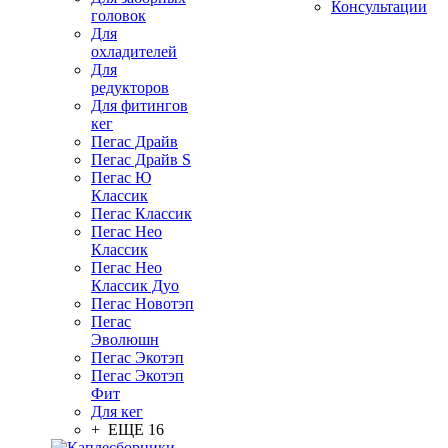
Консультации
головок
Для
охладителей
Для
редукторов
Для фитингов
кег
Пегас Драйв
Пегас Драйв S
Пегас Ю
Классик
Пегас Классик
Пегас Нео
Классик
Пегас Нео
Классик Дуо
Пегас Новотэп
Пегас
Эволюшн
Пегас Экотэп
Пегас Экотэп
Фит
Для кег
+ ЕЩЕ 16