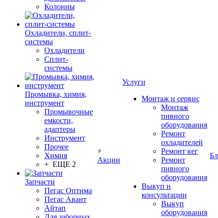
Колонны
Охладители, сплит-
системы
Охладители
Сплит-
системы
Услуги
Промывка, химия,
Монтаж и сервис
инструмент
Монтаж
Промывочные
пивного
емкости,
оборудования
адаптеры
Ремонт
Инструмент
охладителей
Прочее
Ремонт кег
Химия
Бл
Акции
Ремонт
+ ЕЩЕ 2
пивного
оборудования
Запчасти
Выкуп и
Пегас Оптима
консультации
Пегас Авант
Выкуп
Айтап
оборудования
Для заборных