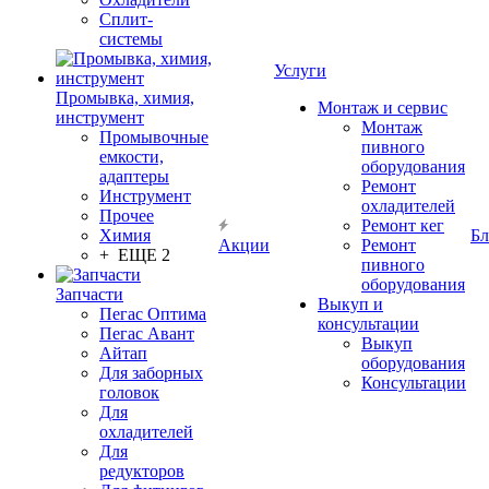
Сплит-
системы
Услуги
Промывка, химия,
Монтаж и сервис
инструмент
Монтаж
Промывочные
пивного
емкости,
оборудования
адаптеры
Ремонт
Инструмент
охладителей
Прочее
Ремонт кег
Химия
Бл
Акции
Ремонт
+ ЕЩЕ 2
пивного
оборудования
Запчасти
Выкуп и
Пегас Оптима
консультации
Пегас Авант
Выкуп
Айтап
оборудования
Для заборных
Консультации
головок
Для
охладителей
Для
редукторов