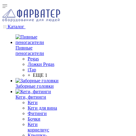
Каталог
Пивные
пеногасители
Pegas
Ложки Pegas
iTap
+ ЕЩЕ 1
Заборные головки
Кеги, фитинги
Кеги
Кеги для вина
Фитинги
Бочки
Кеги
корнелиус
Крышки-