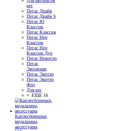
Для фитингов
кег
Пегас Драйв
Пегас Драйв S
Пегас Ю
Классик
Пегас Классик
Пегас Нео
Классик
Пегас Нео
Классик Дуо
Пегас Новотэп
Пегас
Эволюшн
Пегас Экотэп
Пегас Экотэп
Фит
Для кег
+ ЕЩЕ 16
Каплесборники,
медальоны,
аксессуары