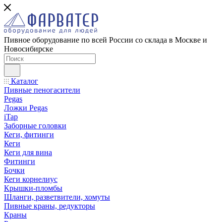
Пивное оборудование по всей России со склада в Москве и
Новосибирске
Каталог
Пивные пеногасители
Pegas
Ложки Pegas
iTap
Заборные головки
Кеги, фитинги
Кеги
Кеги для вина
Фитинги
Бочки
Кеги корнелиус
Крышки-пломбы
Шланги, разветвители, хомуты
Пивные краны, редукторы
Краны