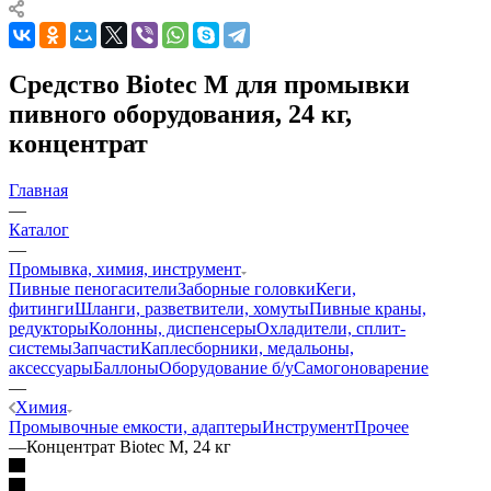
Средство Biotec М для промывки
пивного оборудования, 24 кг,
концентрат
Главная
—
Каталог
—
Промывка, химия, инструмент
Пивные пеногасители
Заборные головки
Кеги,
фитинги
Шланги, разветвители, хомуты
Пивные краны,
редукторы
Колонны, диспенсеры
Охладители, сплит-
системы
Запчасти
Каплесборники, медальоны,
аксессуары
Баллоны
Оборудование б/у
Самогоноварение
—
Химия
Промывочные емкости, адаптеры
Инструмент
Прочее
—
Концентрат Biotec M, 24 кг