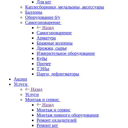
Для кег
Каплесборники, медальоны, аксессуары
Баллоны
Оборудование б/у
Самогоноварение
Назад
Самогоноварение
Арматура
Бражные колонны
Дрожжи, сырье
Измерительное оборудование
Кубы
Прочее
ТЭНы
Царги, дефлегматоры
Акции
Услуги
Назад
Услуги
Монтаж и сервис
Назад
Монтаж и сервис
Монтаж пивного оборудования
Ремонт охладителей
Ремонт кег