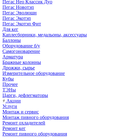
Пегас Нео Классик Дуо
Пегас Новотэп
Пегас Эволюшн
Пегас Экотэп
Пегас Экотэп Фит
Для кег
Каплесборники, медальоны, аксессуары
Баллоны
Оборудование б/у
Самогоноварение
Арматура
Бражные колонны
Дрожжи, сырье
Измерительное оборудование
Кубы
Прочее
ТЭНы
Царги, дефлегматоры
Акции
Услуги
Монтаж и сервис
Монтаж пивного оборудования
Ремонт охладителей
Ремонт кег
Ремонт пивного оборудования