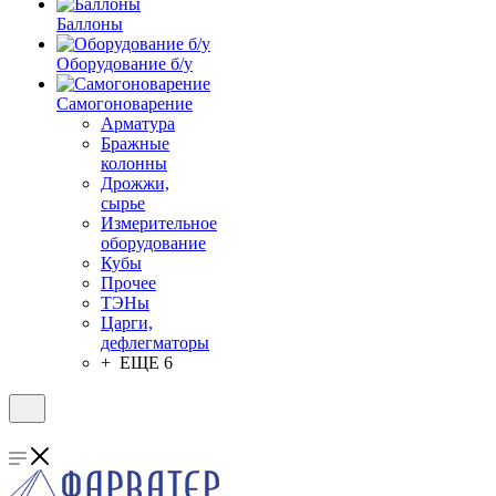
Баллоны
Оборудование б/у
Самогоноварение
Арматура
Бражные
колонны
Дрожжи,
сырье
Измерительное
оборудование
Кубы
Прочее
ТЭНы
Царги,
дефлегматоры
+ ЕЩЕ 6