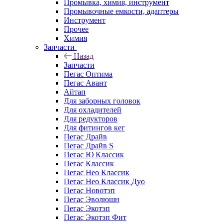
Промывка, химия, инструмент
Промывочные емкости, адаптеры
Инструмент
Прочее
Химия
Запчасти
Назад
Запчасти
Пегас Оптима
Пегас Авант
Айтап
Для заборных головок
Для охладителей
Для редукторов
Для фитингов кег
Пегас Драйв
Пегас Драйв S
Пегас Ю Классик
Пегас Классик
Пегас Нео Классик
Пегас Нео Классик Дуо
Пегас Новотэп
Пегас Эволюшн
Пегас Экотэп
Пегас Экотэп Фит