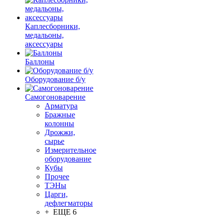
Каплесборники,
медальоны,
аксессуары
Баллоны
Оборудование б/у
Самогоноварение
Арматура
Бражные
колонны
Дрожжи,
сырье
Измерительное
оборудование
Кубы
Прочее
ТЭНы
Царги,
дефлегматоры
+ ЕЩЕ 6