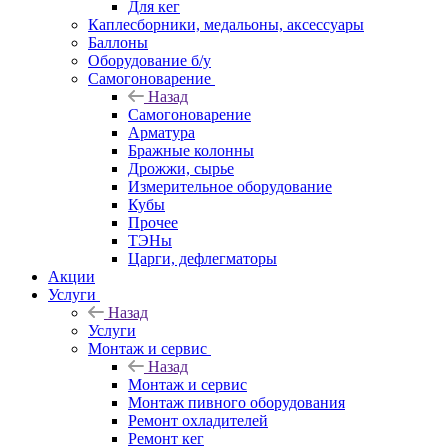
Для кег
Каплесборники, медальоны, аксессуары
Баллоны
Оборудование б/у
Самогоноварение
Назад
Самогоноварение
Арматура
Бражные колонны
Дрожжи, сырье
Измерительное оборудование
Кубы
Прочее
ТЭНы
Царги, дефлегматоры
Акции
Услуги
Назад
Услуги
Монтаж и сервис
Назад
Монтаж и сервис
Монтаж пивного оборудования
Ремонт охладителей
Ремонт кег