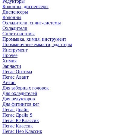
Редукторы
Колонны, диспенсеры
Диспенсеры
Колонны
Охладители, сплит-системы
Охладители
Сплит-системы
Промывка, химия, инструмент
Промывочные емкости, адаптеры
Инструмент
Прочее
Химия
Запчасти
Пегас Оптима
Пегас Авант
Айтап
Для заборных головок
Для охладителей
Для редукторов
Для фитингов кег
Пегас Драйв
Пегас Драйв S
Пегас Ю Классик
Пегас Классик
Пегас Нео Классик