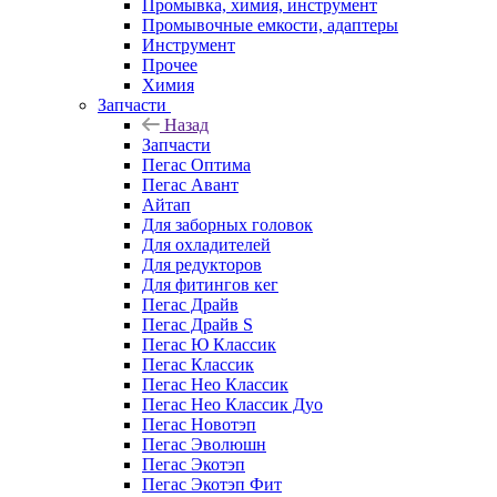
Промывка, химия, инструмент
Промывочные емкости, адаптеры
Инструмент
Прочее
Химия
Запчасти
Назад
Запчасти
Пегас Оптима
Пегас Авант
Айтап
Для заборных головок
Для охладителей
Для редукторов
Для фитингов кег
Пегас Драйв
Пегас Драйв S
Пегас Ю Классик
Пегас Классик
Пегас Нео Классик
Пегас Нео Классик Дуо
Пегас Новотэп
Пегас Эволюшн
Пегас Экотэп
Пегас Экотэп Фит