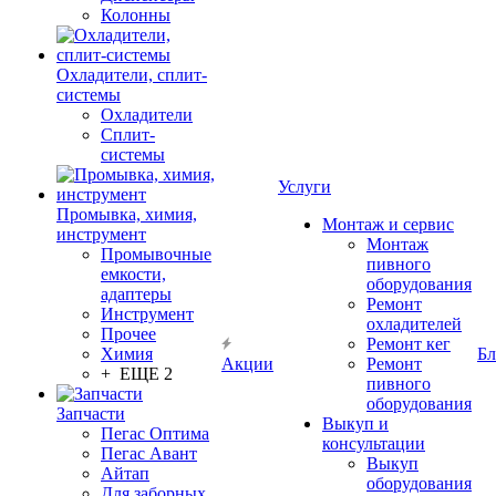
Колонны
Охладители, сплит-
системы
Охладители
Сплит-
системы
Услуги
Промывка, химия,
Монтаж и сервис
инструмент
Монтаж
Промывочные
пивного
емкости,
оборудования
адаптеры
Ремонт
Инструмент
охладителей
Прочее
Ремонт кег
Химия
Бл
Акции
Ремонт
+ ЕЩЕ 2
пивного
оборудования
Запчасти
Выкуп и
Пегас Оптима
консультации
Пегас Авант
Выкуп
Айтап
оборудования
Для заборных