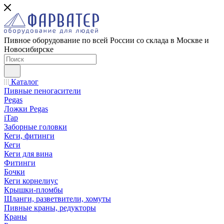
Пивное оборудование по всей России со склада в Москве и
Новосибирске
Каталог
Пивные пеногасители
Pegas
Ложки Pegas
iTap
Заборные головки
Кеги, фитинги
Кеги
Кеги для вина
Фитинги
Бочки
Кеги корнелиус
Крышки-пломбы
Шланги, разветвители, хомуты
Пивные краны, редукторы
Краны