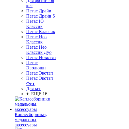
Для фитингов
кег
Пегас Драйв
Пегас Драйв S
Пегас Ю
Классик
Пегас Классик
Пегас Нео
Классик
Пегас Нео
Классик Дуо
Пегас Новотэп
Пегас
Эволюшн
Пегас Экотэп
Пегас Экотэп
Фит
Для кег
+ ЕЩЕ 16
Каплесборники,
медальоны,
аксессуары