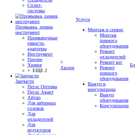
Сплит-
системы
Услуги
Промывка, химия,
Монтаж и сервис
инструмент
Монтаж
Промывочные
пивного
емкости,
оборудования
адаптеры
Ремонт
Инструмент
охладителей
Прочее
Ремонт кег
Химия
Бл
Акции
Ремонт
+ ЕЩЕ 2
пивного
оборудования
Запчасти
Выкуп и
Пегас Оптима
консультации
Пегас Авант
Выкуп
Айтап
оборудования
Для заборных
Консультации
головок
Для
охладителей
Для
редукторов