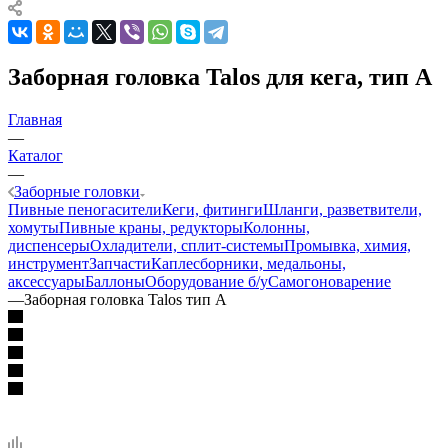
Заборная головка Talos для кега, тип А
Главная
—
Каталог
—
Заборные головки
Пивные пеногасители
Кеги, фитинги
Шланги, разветвители,
хомуты
Пивные краны, редукторы
Колонны,
диспенсеры
Охладители, сплит-системы
Промывка, химия,
инструмент
Запчасти
Каплесборники, медальоны,
аксессуары
Баллоны
Оборудование б/у
Самогоноварение
—
Заборная головка Talos тип A