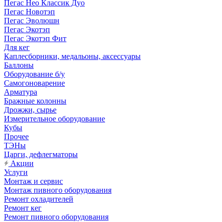
Пегас Нео Классик Дуо
Пегас Новотэп
Пегас Эволюшн
Пегас Экотэп
Пегас Экотэп Фит
Для кег
Каплесборники, медальоны, аксессуары
Баллоны
Оборудование б/у
Самогоноварение
Арматура
Бражные колонны
Дрожжи, сырье
Измерительное оборудование
Кубы
Прочее
ТЭНы
Царги, дефлегматоры
Акции
Услуги
Монтаж и сервис
Монтаж пивного оборудования
Ремонт охладителей
Ремонт кег
Ремонт пивного оборудования