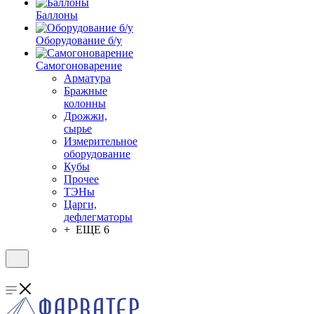
Баллоны
Оборудование б/у
Самогоноварение
Арматура
Бражные
колонны
Дрожжи,
сырье
Измерительное
оборудование
Кубы
Прочее
ТЭНы
Царги,
дефлегматоры
+ ЕЩЕ 6