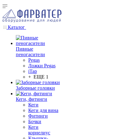
Каталог
Пивные
пеногасители
Pegas
Ложки Pegas
iTap
+ ЕЩЕ 1
Заборные головки
Кеги, фитинги
Кеги
Кеги для вина
Фитинги
Бочки
Кеги
корнелиус
Крышки-