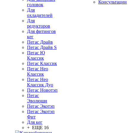
Консультации
головок
Для
охладителей
Для
редукторов
Для фитингов
кег
Пегас Драйв
Пегас Драйв S
Пегас Ю
Классик
Пегас Классик
Пегас Нео
Классик
Пегас Нео
Классик Дуо
Пегас Новотэп
Пегас
Эволюшн
Пегас Экотэп
Пегас Экотэп
Фит
Для кег
+ ЕЩЕ 16