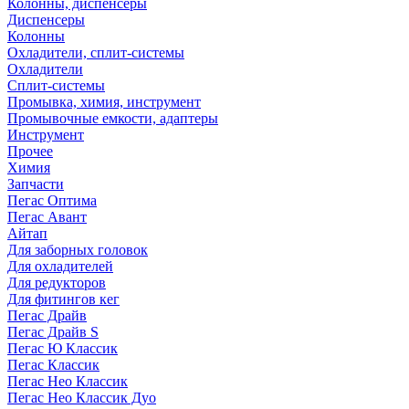
Колонны, диспенсеры
Диспенсеры
Колонны
Охладители, сплит-системы
Охладители
Сплит-системы
Промывка, химия, инструмент
Промывочные емкости, адаптеры
Инструмент
Прочее
Химия
Запчасти
Пегас Оптима
Пегас Авант
Айтап
Для заборных головок
Для охладителей
Для редукторов
Для фитингов кег
Пегас Драйв
Пегас Драйв S
Пегас Ю Классик
Пегас Классик
Пегас Нео Классик
Пегас Нео Классик Дуо