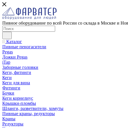
Пивное оборудование по всей России со склада в Москве и Но
Каталог
Пивные пеногасители
Pegas
Ложки Pegas
iTap
Заборные головки
Кеги, фитинги
Кеги
Кеги для вина
Фитинги
Бочки
Кеги корнелиус
Крышки-пломбы
Шланги, разветвители, хомуты
Пивные краны, редукторы
Краны
Редукторы