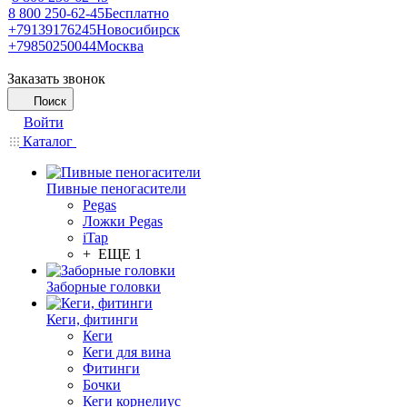
8 800 250-62-45
Бесплатно
+79139176245
Новосибирск
+79850250044
Москва
Заказать звонок
Поиск
Войти
Каталог
Пивные пеногасители
Pegas
Ложки Pegas
iTap
+ ЕЩЕ 1
Заборные головки
Кеги, фитинги
Кеги
Кеги для вина
Фитинги
Бочки
Кеги корнелиус