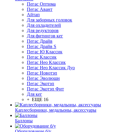
Пегас Оптима
Пегас Авант
Айтап
Для заборных головок
Для охладителей
Для редукторов
Для фитингов кег
Пегас Драйв
Пегас Драйв S
Пегас Ю Классик
Пегас Классик
Пегас Нео Классик
Пегас Нео Классик Дуо
Пегас Новотэп
Пегас Эволюшн
Пегас Экотэп
Пегас Экотэп Фит
Для кег
+ ЕЩЕ 16
Каплесборники, медальоны, аксессуары
Баллоны
Оборудование б/у