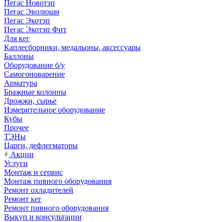
Пегас Новотэп
Пегас Эволюшн
Пегас Экотэп
Пегас Экотэп Фит
Для кег
Каплесборники, медальоны, аксессуары
Баллоны
Оборудование б/у
Самогоноварение
Арматура
Бражные колонны
Дрожжи, сырье
Измерительное оборудование
Кубы
Прочее
ТЭНы
Царги, дефлегматоры
Акции
Услуги
Монтаж и сервис
Монтаж пивного оборудования
Ремонт охладителей
Ремонт кег
Ремонт пивного оборудования
Выкуп и консультации