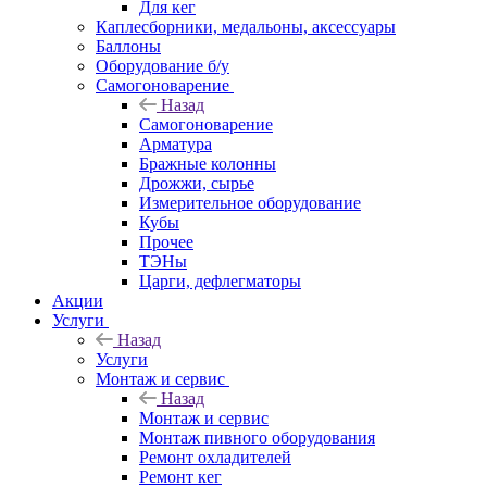
Для кег
Каплесборники, медальоны, аксессуары
Баллоны
Оборудование б/у
Самогоноварение
Назад
Самогоноварение
Арматура
Бражные колонны
Дрожжи, сырье
Измерительное оборудование
Кубы
Прочее
ТЭНы
Царги, дефлегматоры
Акции
Услуги
Назад
Услуги
Монтаж и сервис
Назад
Монтаж и сервис
Монтаж пивного оборудования
Ремонт охладителей
Ремонт кег