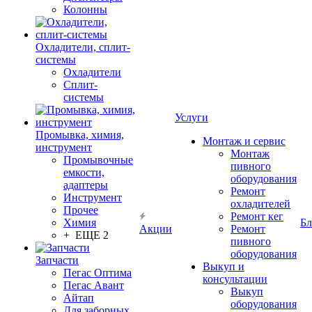
Колонны
Охладители, сплит-
системы
Охладители
Сплит-
системы
Услуги
Промывка, химия,
Монтаж и сервис
инструмент
Монтаж
Промывочные
пивного
емкости,
оборудования
адаптеры
Ремонт
Инструмент
охладителей
Прочее
Ремонт кег
Химия
Бл
Акции
Ремонт
+ ЕЩЕ 2
пивного
оборудования
Запчасти
Выкуп и
Пегас Оптима
консультации
Пегас Авант
Выкуп
Айтап
оборудования
Для заборных