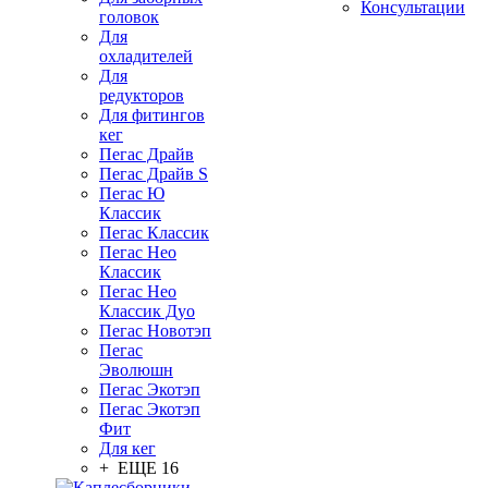
Консультации
головок
Для
охладителей
Для
редукторов
Для фитингов
кег
Пегас Драйв
Пегас Драйв S
Пегас Ю
Классик
Пегас Классик
Пегас Нео
Классик
Пегас Нео
Классик Дуо
Пегас Новотэп
Пегас
Эволюшн
Пегас Экотэп
Пегас Экотэп
Фит
Для кег
+ ЕЩЕ 16