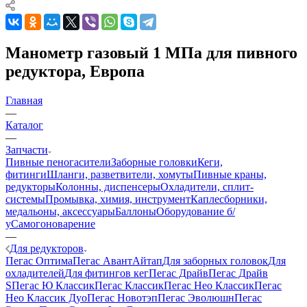
Манометр газовый 1 МПа для пивного
редуктора, Европа
Главная
—
Каталог
—
Запчасти
Пивные пеногасители
Заборные головки
Кеги,
фитинги
Шланги, разветвители, хомуты
Пивные краны,
редукторы
Колонны, диспенсеры
Охладители, сплит-
системы
Промывка, химия, инструмент
Каплесборники,
медальоны, аксессуары
Баллоны
Оборудование б/
у
Самогоноварение
—
Для редукторов
Пегас Оптима
Пегас Авант
Айтап
Для заборных головок
Для
охладителей
Для фитингов кег
Пегас Драйв
Пегас Драйв
S
Пегас Ю Классик
Пегас Классик
Пегас Нео Классик
Пегас
Нео Классик Дуо
Пегас Новотэп
Пегас Эволюшн
Пегас