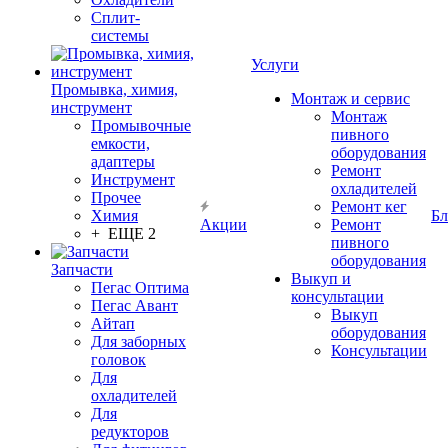
Сплит-
системы
Услуги
Промывка, химия,
Монтаж и сервис
инструмент
Монтаж
Промывочные
пивного
емкости,
оборудования
адаптеры
Ремонт
Инструмент
охладителей
Прочее
Ремонт кег
Химия
Бл
Акции
Ремонт
+ ЕЩЕ 2
пивного
оборудования
Запчасти
Выкуп и
Пегас Оптима
консультации
Пегас Авант
Выкуп
Айтап
оборудования
Для заборных
Консультации
головок
Для
охладителей
Для
редукторов