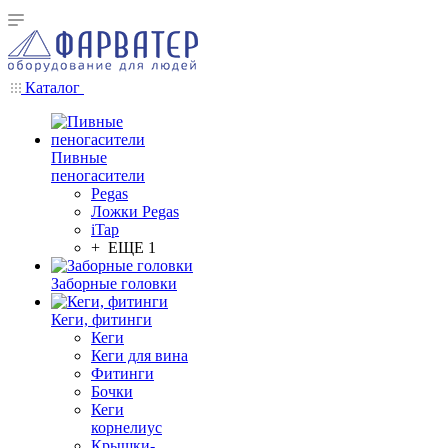
Каталог
Пивные
пеногасители
Pegas
Ложки Pegas
iTap
+ ЕЩЕ 1
Заборные головки
Кеги, фитинги
Кеги
Кеги для вина
Фитинги
Бочки
Кеги
корнелиус
Крышки-