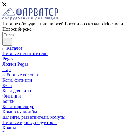
Пивное оборудование по всей России со склада в Москве и
Новосибирске
Каталог
Пивные пеногасители
Pegas
Ложки Pegas
iTap
Заборные головки
Кеги, фитинги
Кеги
Кеги для вина
Фитинги
Бочки
Кеги корнелиус
Крышки-пломбы
Шланги, разветвители, хомуты
Пивные краны, редукторы
Краны