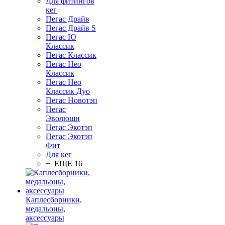
Для фитингов
кег
Пегас Драйв
Пегас Драйв S
Пегас Ю
Классик
Пегас Классик
Пегас Нео
Классик
Пегас Нео
Классик Дуо
Пегас Новотэп
Пегас
Эволюшн
Пегас Экотэп
Пегас Экотэп
Фит
Для кег
+ ЕЩЕ 16
Каплесборники,
медальоны,
аксессуары