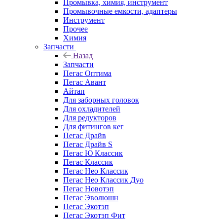
Промывка, химия, инструмент
Промывочные емкости, адаптеры
Инструмент
Прочее
Химия
Запчасти
Назад
Запчасти
Пегас Оптима
Пегас Авант
Айтап
Для заборных головок
Для охладителей
Для редукторов
Для фитингов кег
Пегас Драйв
Пегас Драйв S
Пегас Ю Классик
Пегас Классик
Пегас Нео Классик
Пегас Нео Классик Дуо
Пегас Новотэп
Пегас Эволюшн
Пегас Экотэп
Пегас Экотэп Фит