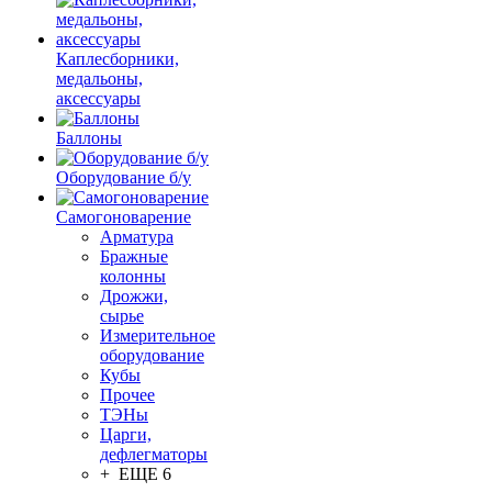
Каплесборники,
медальоны,
аксессуары
Баллоны
Оборудование б/у
Самогоноварение
Арматура
Бражные
колонны
Дрожжи,
сырье
Измерительное
оборудование
Кубы
Прочее
ТЭНы
Царги,
дефлегматоры
+ ЕЩЕ 6