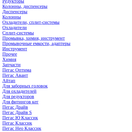
Редукторы
Колонны, диспенсеры
Диспенсеры
Колонны
Охладители, сплит-системы
Охладители
Сплит-системы
Промывка, химия, инструмент
Промывочные емкости, адаптеры
Инструмент
Прочее
Химия
Запчасти
Пегас Оптима
Пегас Авант
Айтап
Для заборных головок
Для охладителей
Для редукторов
Для фитингов кег
Пегас Драйв
Пегас Драйв S
Пегас Ю Классик
Пегас Классик
Пегас Нео Классик