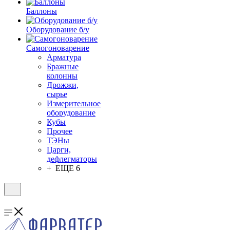
Баллоны
Оборудование б/у
Самогоноварение
Арматура
Бражные
колонны
Дрожжи,
сырье
Измерительное
оборудование
Кубы
Прочее
ТЭНы
Царги,
дефлегматоры
+ ЕЩЕ 6