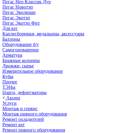
Пегас Нео Классик Дуо
Пегас Новотэп
Пегас Эволюшн
Пегас Экотэп
Пегас Экотэп Фит
Для кег
Каплесборники, медальоны, аксессуары
Баллоны
Оборудование б/у
Самогоноварение
Арматура
Бражные колонны
Дрожжи, сырье
Измерительное оборудование
Кубы
Прочее
ТЭНы
Царги, дефлегматоры
Акции
Услуги
Монтаж и сервис
Монтаж пивного оборудования
Ремонт охладителей
Ремонт кег
Ремонт пивного оборудования