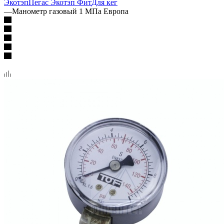
Экотэп
Пегас Экотэп Фит
Для кег
—
Манометр газовый 1 МПа Европа