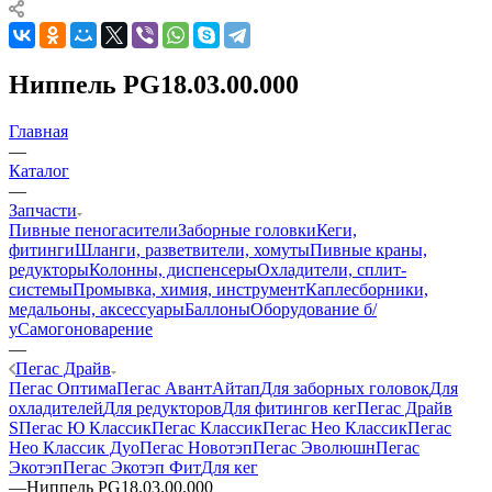
Ниппель PG18.03.00.000
Главная
—
Каталог
—
Запчасти
Пивные пеногасители
Заборные головки
Кеги,
фитинги
Шланги, разветвители, хомуты
Пивные краны,
редукторы
Колонны, диспенсеры
Охладители, сплит-
системы
Промывка, химия, инструмент
Каплесборники,
медальоны, аксессуары
Баллоны
Оборудование б/
у
Самогоноварение
—
Пегас Драйв
Пегас Оптима
Пегас Авант
Айтап
Для заборных головок
Для
охладителей
Для редукторов
Для фитингов кег
Пегас Драйв
S
Пегас Ю Классик
Пегас Классик
Пегас Нео Классик
Пегас
Нео Классик Дуо
Пегас Новотэп
Пегас Эволюшн
Пегас
Экотэп
Пегас Экотэп Фит
Для кег
—
Ниппель PG18.03.00.000