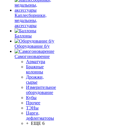
Каплесборники,
медальоны,
аксессуары
Баллоны
Оборудование б/у
Самогоноварение
Арматура
Бражные
колонны
Дрожжи,
сырье
Измерительное
оборудование
Кубы
Прочее
ТЭНы
Царги,
дефлегматоры
+ ЕЩЕ 6