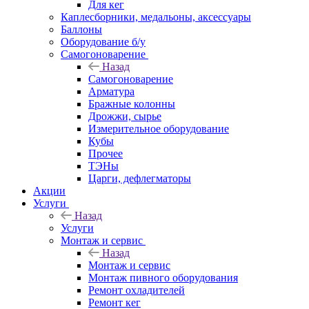
Для кег
Каплесборники, медальоны, аксессуары
Баллоны
Оборудование б/у
Самогоноварение
Назад
Самогоноварение
Арматура
Бражные колонны
Дрожжи, сырье
Измерительное оборудование
Кубы
Прочее
ТЭНы
Царги, дефлегматоры
Акции
Услуги
Назад
Услуги
Монтаж и сервис
Назад
Монтаж и сервис
Монтаж пивного оборудования
Ремонт охладителей
Ремонт кег