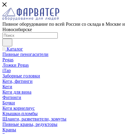
Пивное оборудование по всей России со склада в Москве и
Новосибирске
Каталог
Пивные пеногасители
Pegas
Ложки Pegas
iTap
Заборные головки
Кеги, фитинги
Кеги
Кеги для вина
Фитинги
Бочки
Кеги корнелиус
Крышки-пломбы
Шланги, разветвители, хомуты
Пивные краны, редукторы
Краны