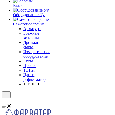
Баллоны
Оборудование б/у
Самогоноварение
Арматура
Бражные
колонны
Дрожжи,
сырье
Измерительное
оборудование
Кубы
Прочее
ТЭНы
Царги,
дефлегматоры
+ ЕЩЕ 6