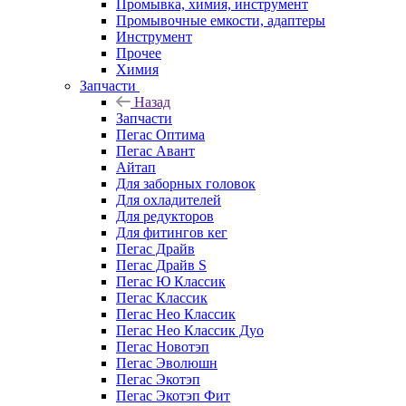
Промывка, химия, инструмент
Промывочные емкости, адаптеры
Инструмент
Прочее
Химия
Запчасти
Назад
Запчасти
Пегас Оптима
Пегас Авант
Айтап
Для заборных головок
Для охладителей
Для редукторов
Для фитингов кег
Пегас Драйв
Пегас Драйв S
Пегас Ю Классик
Пегас Классик
Пегас Нео Классик
Пегас Нео Классик Дуо
Пегас Новотэп
Пегас Эволюшн
Пегас Экотэп
Пегас Экотэп Фит