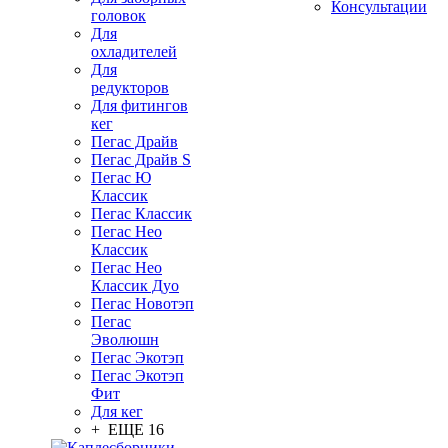
Консультации
головок
Для
охладителей
Для
редукторов
Для фитингов
кег
Пегас Драйв
Пегас Драйв S
Пегас Ю
Классик
Пегас Классик
Пегас Нео
Классик
Пегас Нео
Классик Дуо
Пегас Новотэп
Пегас
Эволюшн
Пегас Экотэп
Пегас Экотэп
Фит
Для кег
+ ЕЩЕ 16