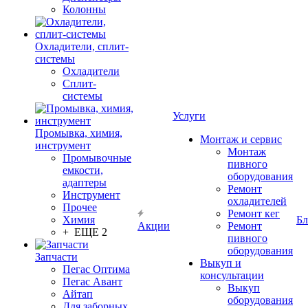
Колонны
Охладители, сплит-
системы
Охладители
Сплит-
системы
Услуги
Промывка, химия,
Монтаж и сервис
инструмент
Монтаж
Промывочные
пивного
емкости,
оборудования
адаптеры
Ремонт
Инструмент
охладителей
Прочее
Ремонт кег
Химия
Бл
Акции
Ремонт
+ ЕЩЕ 2
пивного
оборудования
Запчасти
Выкуп и
Пегас Оптима
консультации
Пегас Авант
Выкуп
Айтап
оборудования
Для заборных