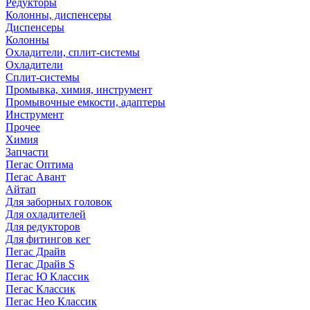
Редукторы
Колонны, диспенсеры
Диспенсеры
Колонны
Охладители, сплит-системы
Охладители
Сплит-системы
Промывка, химия, инструмент
Промывочные емкости, адаптеры
Инструмент
Прочее
Химия
Запчасти
Пегас Оптима
Пегас Авант
Айтап
Для заборных головок
Для охладителей
Для редукторов
Для фитингов кег
Пегас Драйв
Пегас Драйв S
Пегас Ю Классик
Пегас Классик
Пегас Нео Классик