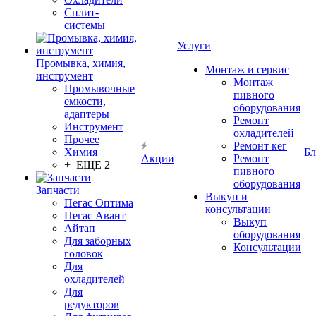
Сплит-
системы
Услуги
Промывка, химия,
Монтаж и сервис
инструмент
Монтаж
Промывочные
пивного
емкости,
оборудования
адаптеры
Ремонт
Инструмент
охладителей
Прочее
Ремонт кег
Химия
Бл
Акции
Ремонт
+ ЕЩЕ 2
пивного
оборудования
Запчасти
Выкуп и
Пегас Оптима
консультации
Пегас Авант
Выкуп
Айтап
оборудования
Для заборных
Консультации
головок
Для
охладителей
Для
редукторов