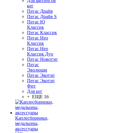
Для фитингов
кег
Пегас Драйв
Пегас Драйв S
Пегас Ю
Классик
Пегас Классик
Пегас Нео
Классик
Пегас Нео
Классик Дуо
Пегас Новотэп
Пегас
Эволюшн
Пегас Экотэп
Пегас Экотэп
Фит
Для кег
+ ЕЩЕ 16
Каплесборники,
медальоны,
аксессуары