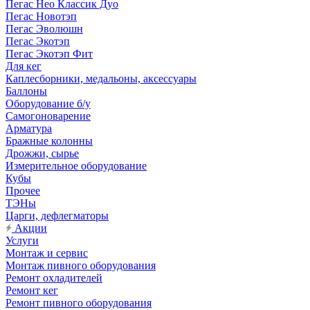
Пегас Нео Классик Дуо
Пегас Новотэп
Пегас Эволюшн
Пегас Экотэп
Пегас Экотэп Фит
Для кег
Каплесборники, медальоны, аксессуары
Баллоны
Оборудование б/у
Самогоноварение
Арматура
Бражные колонны
Дрожжи, сырье
Измерительное оборудование
Кубы
Прочее
ТЭНы
Царги, дефлегматоры
Акции
Услуги
Монтаж и сервис
Монтаж пивного оборудования
Ремонт охладителей
Ремонт кег
Ремонт пивного оборудования