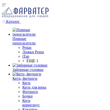
Каталог
Пивные
пеногасители
Pegas
Ложки Pegas
iTap
+ ЕЩЕ 1
Заборные головки
Кеги, фитинги
Кеги
Кеги для вина
Фитинги
Бочки
Кеги
корнелиус
Крышки-