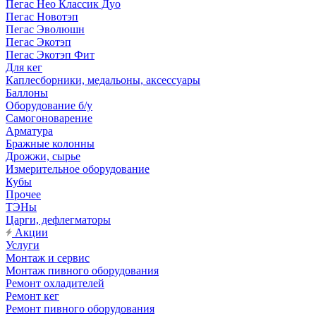
Пегас Нео Классик Дуо
Пегас Новотэп
Пегас Эволюшн
Пегас Экотэп
Пегас Экотэп Фит
Для кег
Каплесборники, медальоны, аксессуары
Баллоны
Оборудование б/у
Самогоноварение
Арматура
Бражные колонны
Дрожжи, сырье
Измерительное оборудование
Кубы
Прочее
ТЭНы
Царги, дефлегматоры
Акции
Услуги
Монтаж и сервис
Монтаж пивного оборудования
Ремонт охладителей
Ремонт кег
Ремонт пивного оборудования