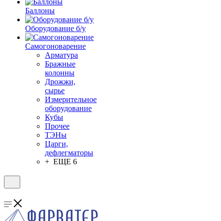
Баллоны
Оборудование б/у
Самогоноварение
Арматура
Бражные
колонны
Дрожжи,
сырье
Измерительное
оборудование
Кубы
Прочее
ТЭНы
Царги,
дефлегматоры
+ ЕЩЕ 6