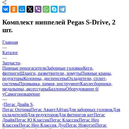
Комплект ниппелей Pegas S-Drive, 2
шт.
Главная
—
Каталог
—
Запчасти
Пивные пеногасители
Заборные головки
Кеги,
фитинги
Шланги, разветвители, хомуты
Пивные краны,
редукторы
Колонны, диспенсеры
Охладители, сплит-
системы
Промывка, химия, инструмент
Каплесборники,
медальоны, аксессуары
Баллоны
Оборудование б/
у
Самогоноварение
—
Пегас Драйв S
Пегас Оптима
Пегас Авант
Айтап
Для заборных головок
Для
охладителей
Для редукторов
Для фитингов кег
Пегас
Драйв
Пегас Ю Классик
Пегас Классик
Пегас Нео
Классик
Пегас Нео Классик Дуо
Пегас Новотэп
Пегас