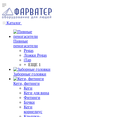
Каталог
Пивные
пеногасители
Pegas
Ложки Pegas
iTap
+ ЕЩЕ 1
Заборные головки
Кеги, фитинги
Кеги
Кеги для вина
Фитинги
Бочки
Кеги
корнелиус
Крышки-