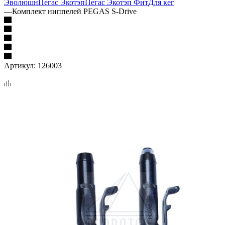
Эволюшн
Пегас Экотэп
Пегас Экотэп Фит
Для кег
—
Комплект ниппелей PEGAS S-Drive
Артикул:
126003