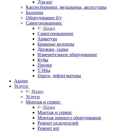
Для кег
Каплесборники, медальоны, аксессуары
Баллоны
Оборудование б/у
Самогоноварение
Назад
Самогоноварение
Арматура
Бражные колонны
Дрожжи, сырье
Измерительное оборудование
Кубы
Прочее
ТЭНы
Царги, дефлегматоры
Акции
Услуги
Назад
Услуги
Монтаж и сервис
Назад
Монтаж и сервис
Монтаж пивного оборудования
Ремонт охладителей
Ремонт кег