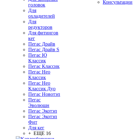
Консультации
головок
Для
охладителей
Для
редукторов
Для фитингов
кег
Пегас Драйв
Пегас Драйв S
Пегас Ю
Классик
Пегас Классик
Пегас Нео
Классик
Пегас Нео
Классик Дуо
Пегас Новотэп
Пегас
Эволюшн
Пегас Экотэп
Пегас Экотэп
Фит
Для кег
+ ЕЩЕ 16