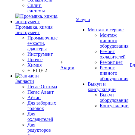
Сплит-
системы
Услуги
Промывка, химия,
Монтаж и сервис
инструмент
Монтаж
Промывочные
пивного
емкости,
оборудования
адаптеры
Ремонт
Инструмент
охладителей
Прочее
Ремонт кег
Химия
Бл
Акции
Ремонт
+ ЕЩЕ 2
пивного
оборудования
Запчасти
Выкуп и
Пегас Оптима
консультации
Пегас Авант
Выкуп
Айтап
оборудования
Для заборных
Консультации
головок
Для
охладителей
Для
редукторов