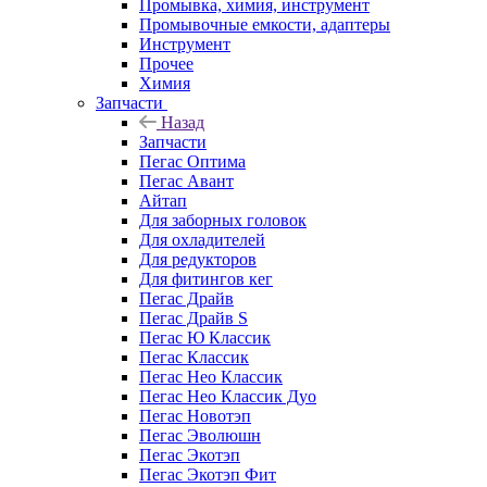
Промывка, химия, инструмент
Промывочные емкости, адаптеры
Инструмент
Прочее
Химия
Запчасти
Назад
Запчасти
Пегас Оптима
Пегас Авант
Айтап
Для заборных головок
Для охладителей
Для редукторов
Для фитингов кег
Пегас Драйв
Пегас Драйв S
Пегас Ю Классик
Пегас Классик
Пегас Нео Классик
Пегас Нео Классик Дуо
Пегас Новотэп
Пегас Эволюшн
Пегас Экотэп
Пегас Экотэп Фит