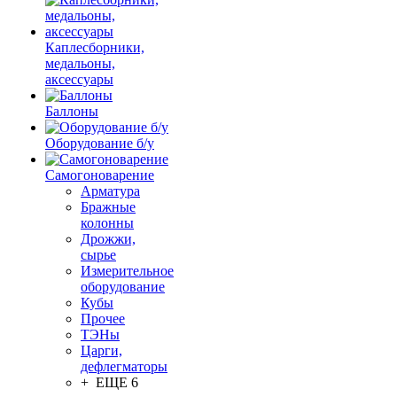
Каплесборники,
медальоны,
аксессуары
Баллоны
Оборудование б/у
Самогоноварение
Арматура
Бражные
колонны
Дрожжи,
сырье
Измерительное
оборудование
Кубы
Прочее
ТЭНы
Царги,
дефлегматоры
+ ЕЩЕ 6