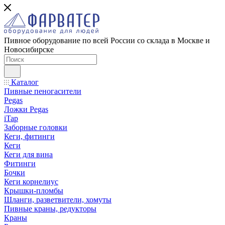
Пивное оборудование по всей России со склада в Москве и
Новосибирске
Каталог
Пивные пеногасители
Pegas
Ложки Pegas
iTap
Заборные головки
Кеги, фитинги
Кеги
Кеги для вина
Фитинги
Бочки
Кеги корнелиус
Крышки-пломбы
Шланги, разветвители, хомуты
Пивные краны, редукторы
Краны