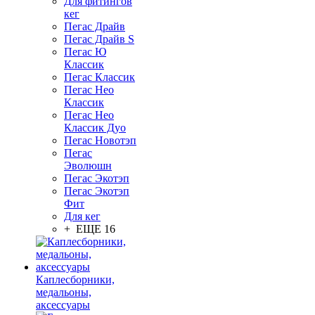
Для фитингов
кег
Пегас Драйв
Пегас Драйв S
Пегас Ю
Классик
Пегас Классик
Пегас Нео
Классик
Пегас Нео
Классик Дуо
Пегас Новотэп
Пегас
Эволюшн
Пегас Экотэп
Пегас Экотэп
Фит
Для кег
+ ЕЩЕ 16
Каплесборники,
медальоны,
аксессуары