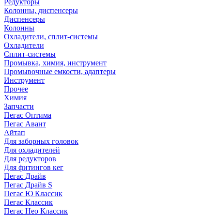
Редукторы
Колонны, диспенсеры
Диспенсеры
Колонны
Охладители, сплит-системы
Охладители
Сплит-системы
Промывка, химия, инструмент
Промывочные емкости, адаптеры
Инструмент
Прочее
Химия
Запчасти
Пегас Оптима
Пегас Авант
Айтап
Для заборных головок
Для охладителей
Для редукторов
Для фитингов кег
Пегас Драйв
Пегас Драйв S
Пегас Ю Классик
Пегас Классик
Пегас Нео Классик