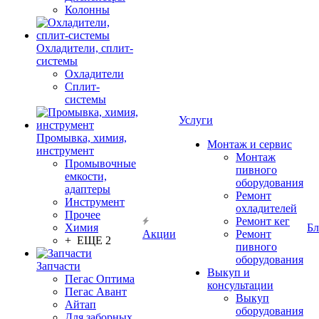
Колонны
Охладители, сплит-
системы
Охладители
Сплит-
системы
Услуги
Промывка, химия,
Монтаж и сервис
инструмент
Монтаж
Промывочные
пивного
емкости,
оборудования
адаптеры
Ремонт
Инструмент
охладителей
Прочее
Ремонт кег
Химия
Бл
Акции
Ремонт
+ ЕЩЕ 2
пивного
оборудования
Запчасти
Выкуп и
Пегас Оптима
консультации
Пегас Авант
Выкуп
Айтап
оборудования
Для заборных