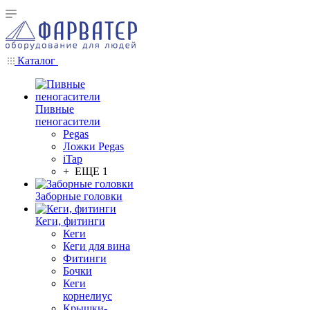
Каталог
Пивные
пеногасители
Pegas
Ложки Pegas
iTap
+ ЕЩЕ 1
Заборные головки
Кеги, фитинги
Кеги
Кеги для вина
Фитинги
Бочки
Кеги
корнелиус
Крышки-