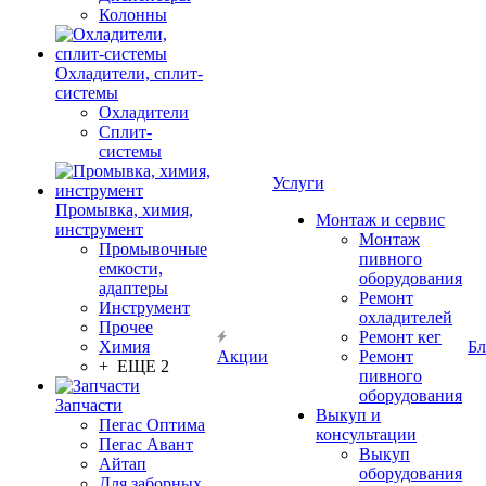
Колонны
Охладители, сплит-
системы
Охладители
Сплит-
системы
Услуги
Промывка, химия,
Монтаж и сервис
инструмент
Монтаж
Промывочные
пивного
емкости,
оборудования
адаптеры
Ремонт
Инструмент
охладителей
Прочее
Ремонт кег
Химия
Бл
Акции
Ремонт
+ ЕЩЕ 2
пивного
оборудования
Запчасти
Выкуп и
Пегас Оптима
консультации
Пегас Авант
Выкуп
Айтап
оборудования
Для заборных