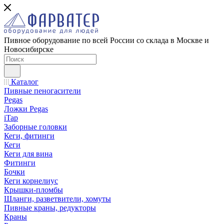
Пивное оборудование по всей России со склада в Москве и
Новосибирске
Каталог
Пивные пеногасители
Pegas
Ложки Pegas
iTap
Заборные головки
Кеги, фитинги
Кеги
Кеги для вина
Фитинги
Бочки
Кеги корнелиус
Крышки-пломбы
Шланги, разветвители, хомуты
Пивные краны, редукторы
Краны