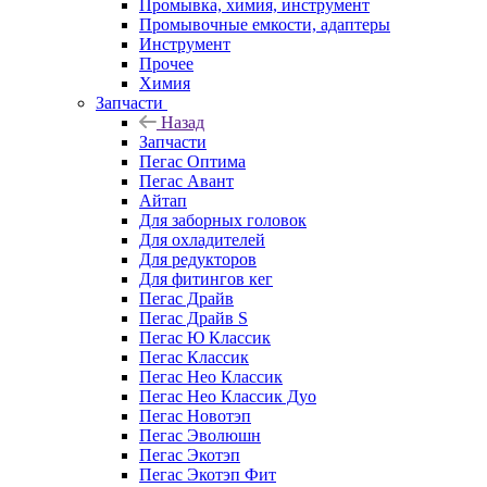
Промывка, химия, инструмент
Промывочные емкости, адаптеры
Инструмент
Прочее
Химия
Запчасти
Назад
Запчасти
Пегас Оптима
Пегас Авант
Айтап
Для заборных головок
Для охладителей
Для редукторов
Для фитингов кег
Пегас Драйв
Пегас Драйв S
Пегас Ю Классик
Пегас Классик
Пегас Нео Классик
Пегас Нео Классик Дуо
Пегас Новотэп
Пегас Эволюшн
Пегас Экотэп
Пегас Экотэп Фит