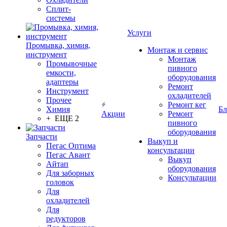
Сплит-
системы
Услуги
Промывка, химия,
Монтаж и сервис
инструмент
Монтаж
Промывочные
пивного
емкости,
оборудования
адаптеры
Ремонт
Инструмент
охладителей
Прочее
Ремонт кег
Химия
Бл
Акции
Ремонт
+ ЕЩЕ 2
пивного
оборудования
Запчасти
Выкуп и
Пегас Оптима
консультации
Пегас Авант
Выкуп
Айтап
оборудования
Для заборных
Консультации
головок
Для
охладителей
Для
редукторов