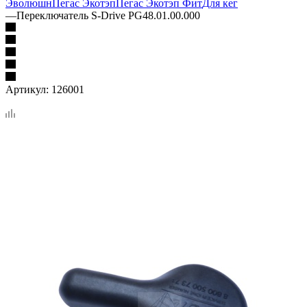
Эволюшн
Пегас Экотэп
Пегас Экотэп Фит
Для кег
—
Переключатель S-Drive PG48.01.00.000
Артикул:
126001