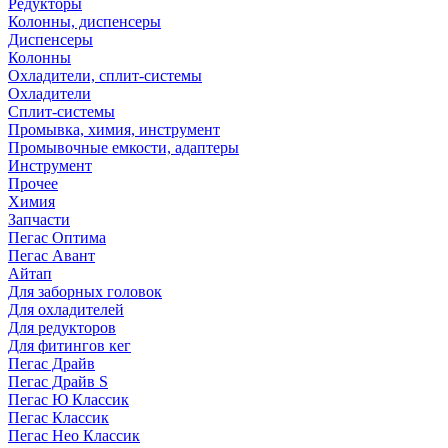
Редукторы
Колонны, диспенсеры
Диспенсеры
Колонны
Охладители, сплит-системы
Охладители
Сплит-системы
Промывка, химия, инструмент
Промывочные емкости, адаптеры
Инструмент
Прочее
Химия
Запчасти
Пегас Оптима
Пегас Авант
Айтап
Для заборных головок
Для охладителей
Для редукторов
Для фитингов кег
Пегас Драйв
Пегас Драйв S
Пегас Ю Классик
Пегас Классик
Пегас Нео Классик