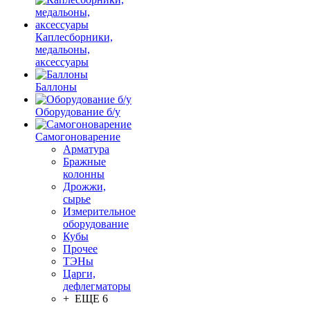
Каплесборники,
медальоны,
аксессуары
Баллоны
Оборудование б/у
Самогоноварение
Арматура
Бражные
колонны
Дрожжи,
сырье
Измерительное
оборудование
Кубы
Прочее
ТЭНы
Царги,
дефлегматоры
+ ЕЩЕ 6