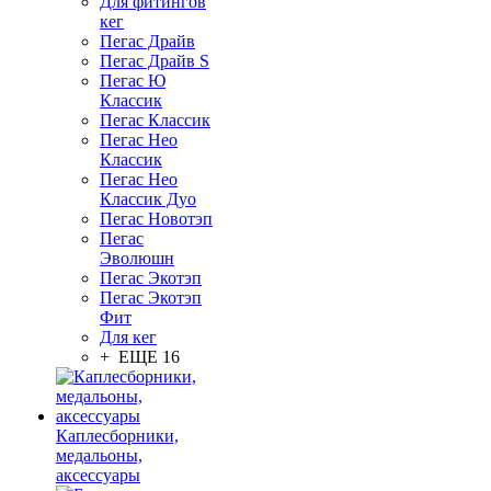
Для фитингов
кег
Пегас Драйв
Пегас Драйв S
Пегас Ю
Классик
Пегас Классик
Пегас Нео
Классик
Пегас Нео
Классик Дуо
Пегас Новотэп
Пегас
Эволюшн
Пегас Экотэп
Пегас Экотэп
Фит
Для кег
+ ЕЩЕ 16
Каплесборники,
медальоны,
аксессуары