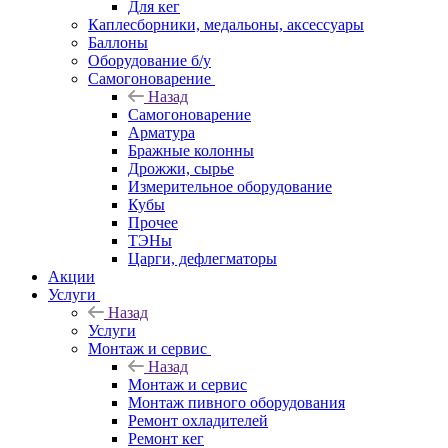
Для кег
Каплесборники, медальоны, аксессуары
Баллоны
Оборудование б/у
Самогоноварение
Назад
Самогоноварение
Арматура
Бражные колонны
Дрожжи, сырье
Измерительное оборудование
Кубы
Прочее
ТЭНы
Царги, дефлегматоры
Акции
Услуги
Назад
Услуги
Монтаж и сервис
Назад
Монтаж и сервис
Монтаж пивного оборудования
Ремонт охладителей
Ремонт кег