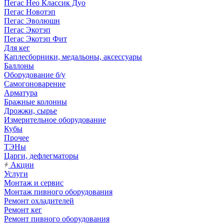
Пегас Нео Классик Дуо
Пегас Новотэп
Пегас Эволюшн
Пегас Экотэп
Пегас Экотэп Фит
Для кег
Каплесборники, медальоны, аксессуары
Баллоны
Оборудование б/у
Самогоноварение
Арматура
Бражные колонны
Дрожжи, сырье
Измерительное оборудование
Кубы
Прочее
ТЭНы
Царги, дефлегматоры
Акции
Услуги
Монтаж и сервис
Монтаж пивного оборудования
Ремонт охладителей
Ремонт кег
Ремонт пивного оборудования