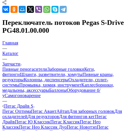
Переключатель потоков Pegas S-Drive
PG48.01.00.000
Главная
—
Каталог
—
Запчасти
Пивные пеногасители
Заборные головки
Кеги,
фитинги
Шланги, разветвители, хомуты
Пивные краны,
редукторы
Колонны, диспенсеры
Охладители, сплит-
системы
Промывка, химия, инструмент
Каплесборники,
медальоны, аксессуары
Баллоны
Оборудование б/
у
Самогоноварение
—
Пегас Драйв S
Пегас Оптима
Пегас Авант
Айтап
Для заборных головок
Для
охладителей
Для редукторов
Для фитингов кег
Пегас
Драйв
Пегас Ю Классик
Пегас Классик
Пегас Нео
Классик
Пегас Нео Классик Дуо
Пегас Новотэп
Пегас