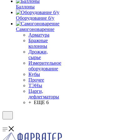
Баллоны
Оборудование б/у
Самогоноварение
Арматура
Бражные
колонны
Дрожжи,
сырье
Измерительное
оборудование
Кубы
Прочее
ТЭНы
Царги,
дефлегматоры
+ ЕЩЕ 6