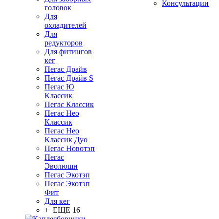
Консультации
головок
Для
охладителей
Для
редукторов
Для фитингов
кег
Пегас Драйв
Пегас Драйв S
Пегас Ю
Классик
Пегас Классик
Пегас Нео
Классик
Пегас Нео
Классик Дуо
Пегас Новотэп
Пегас
Эволюшн
Пегас Экотэп
Пегас Экотэп
Фит
Для кег
+ ЕЩЕ 16