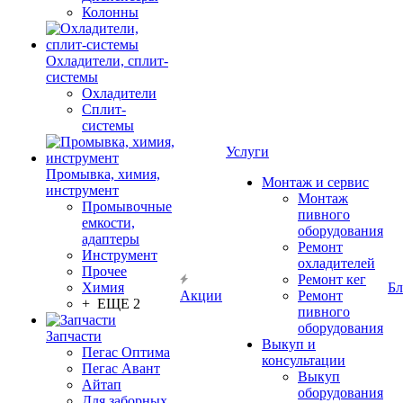
Колонны
Охладители, сплит-
системы
Охладители
Сплит-
системы
Услуги
Промывка, химия,
Монтаж и сервис
инструмент
Монтаж
Промывочные
пивного
емкости,
оборудования
адаптеры
Ремонт
Инструмент
охладителей
Прочее
Ремонт кег
Химия
Бл
Акции
Ремонт
+ ЕЩЕ 2
пивного
оборудования
Запчасти
Выкуп и
Пегас Оптима
консультации
Пегас Авант
Выкуп
Айтап
оборудования
Для заборных