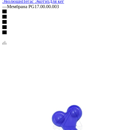
Эволюшн
Пегас Экотэп
Для кег
—
Мембрана PG17.00.00.003