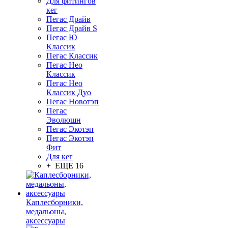
Для фитингов
кег
Пегас Драйв
Пегас Драйв S
Пегас Ю
Классик
Пегас Классик
Пегас Нео
Классик
Пегас Нео
Классик Дуо
Пегас Новотэп
Пегас
Эволюшн
Пегас Экотэп
Пегас Экотэп
Фит
Для кег
+ ЕЩЕ 16
Каплесборники,
медальоны,
аксессуары