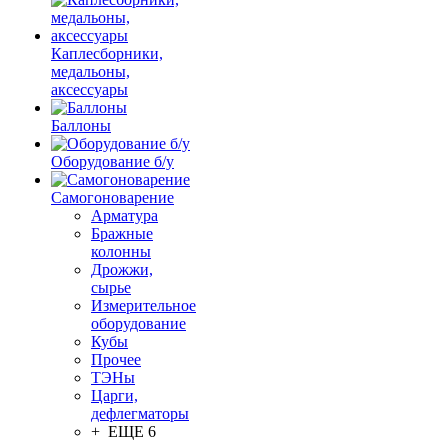
Каплесборники,
медальоны,
аксессуары
Баллоны
Оборудование б/у
Самогоноварение
Арматура
Бражные
колонны
Дрожжи,
сырье
Измерительное
оборудование
Кубы
Прочее
ТЭНы
Царги,
дефлегматоры
+ ЕЩЕ 6