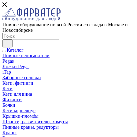
Пивное оборудование по всей России со склада в Москве и
Новосибирске
Каталог
Пивные пеногасители
Pegas
Ложки Pegas
iTap
Заборные головки
Кеги, фитинги
Кеги
Кеги для вина
Фитинги
Бочки
Кеги корнелиус
Крышки-пломбы
Шланги, разветвители, хомуты
Пивные краны, редукторы
Краны