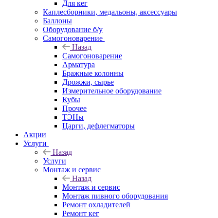
Для кег
Каплесборники, медальоны, аксессуары
Баллоны
Оборудование б/у
Самогоноварение
Назад
Самогоноварение
Арматура
Бражные колонны
Дрожжи, сырье
Измерительное оборудование
Кубы
Прочее
ТЭНы
Царги, дефлегматоры
Акции
Услуги
Назад
Услуги
Монтаж и сервис
Назад
Монтаж и сервис
Монтаж пивного оборудования
Ремонт охладителей
Ремонт кег