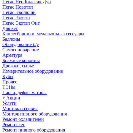
Пегас Нео Классик Дуо
Пегас Новотэп
Пегас Эволюшн
Пегас Экотэп
Пегас Экотэп Фит
Для кег
Каплесборники, медальоны, аксессуары
Баллоны
Оборудование б/у
Самогоноварение
Арматура
Бражные колонны
Дрожжи, сырье
Измерительное оборудование
Кубы
Прочее
ТЭНы
Царги, дефлегматоры
Акции
Услуги
Монтаж и сервис
Монтаж пивного оборудования
Ремонт охладителей
Ремонт кег
Ремонт пивного оборудования