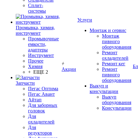
Сплит-
системы
Услуги
Промывка, химия,
Монтаж и сервис
инструмент
Монтаж
Промывочные
пивного
емкости,
оборудования
адаптеры
Ремонт
Инструмент
охладителей
Прочее
Ремонт кег
Химия
Бл
Акции
Ремонт
+ ЕЩЕ 2
пивного
оборудования
Запчасти
Выкуп и
Пегас Оптима
консультации
Пегас Авант
Выкуп
Айтап
оборудования
Для заборных
Консультации
головок
Для
охладителей
Для
редукторов