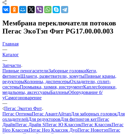
Мембрана переключателя потоков
Пегас ЭкоТэп Фит PG17.00.00.003
Главная
—
Каталог
—
Запчасти
Пивные пеногасители
Заборные головки
Кеги,
фитинги
Шланги, разветвители, хомуты
Пивные краны,
редукторы
Колонны, диспенсеры
Охладители, сплит-
системы
Промывка, химия, инструмент
Каплесборники,
медальоны, аксессуары
Баллоны
Оборудование б/
у
Самогоноварение
—
Пегас Экотэп Фит
Пегас Оптима
Пегас Авант
Айтап
Для заборных головок
Для
охладителей
Для редукторов
Для фитингов кег
Пегас
Драйв
Пегас Драйв S
Пегас Ю Классик
Пегас Классик
Пегас
Нео Классик
Пегас Нео Классик Дуо
Пегас Новотэп
Пегас