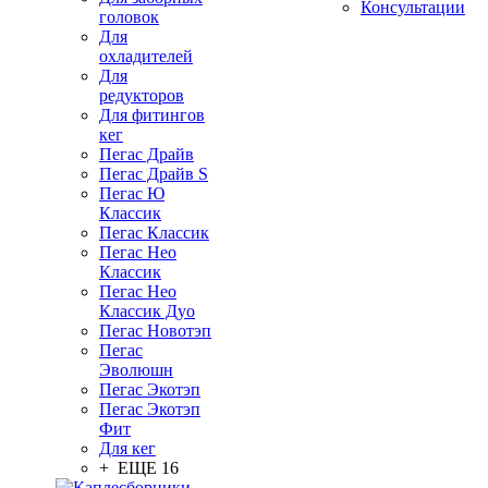
Консультации
головок
Для
охладителей
Для
редукторов
Для фитингов
кег
Пегас Драйв
Пегас Драйв S
Пегас Ю
Классик
Пегас Классик
Пегас Нео
Классик
Пегас Нео
Классик Дуо
Пегас Новотэп
Пегас
Эволюшн
Пегас Экотэп
Пегас Экотэп
Фит
Для кег
+ ЕЩЕ 16