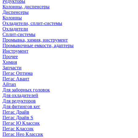
Редукторы
Колонны, диспенсеры
Диспенсеры
Колонны
Охладители, сплит-системы
Охладители
Сплит-системы
Промывка, химия, инструмент
Промывочные емкости, адаптеры
Инструмент
Прочее
Химия
Запчасти
Пегас Оптима
Пегас Авант
Айтап
Для заборных головок
Для охладителей
Для редукторов
Для фитингов кег
Пегас Драйв
Пегас Драйв S
Пегас Ю Классик
Пегас Классик
Пегас Нео Классик