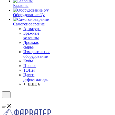
Баллоны
Оборудование б/у
Самогоноварение
Арматура
Бражные
колонны
Дрожжи,
сырье
Измерительное
оборудование
Кубы
Прочее
ТЭНы
Царги,
дефлегматоры
+ ЕЩЕ 6