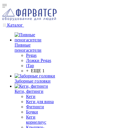
Каталог
Пивные
пеногасители
Pegas
Ложки Pegas
iTap
+ ЕЩЕ 1
Заборные головки
Кеги, фитинги
Кеги
Кеги для вина
Фитинги
Бочки
Кеги
корнелиус
Крышки-