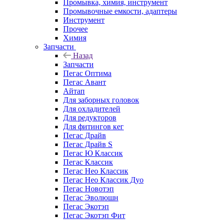
Промывка, химия, инструмент
Промывочные емкости, адаптеры
Инструмент
Прочее
Химия
Запчасти
Назад
Запчасти
Пегас Оптима
Пегас Авант
Айтап
Для заборных головок
Для охладителей
Для редукторов
Для фитингов кег
Пегас Драйв
Пегас Драйв S
Пегас Ю Классик
Пегас Классик
Пегас Нео Классик
Пегас Нео Классик Дуо
Пегас Новотэп
Пегас Эволюшн
Пегас Экотэп
Пегас Экотэп Фит