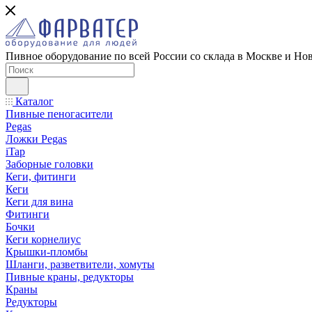
Пивное оборудование по всей России со склада в Москве и Но
Каталог
Пивные пеногасители
Pegas
Ложки Pegas
iTap
Заборные головки
Кеги, фитинги
Кеги
Кеги для вина
Фитинги
Бочки
Кеги корнелиус
Крышки-пломбы
Шланги, разветвители, хомуты
Пивные краны, редукторы
Краны
Редукторы