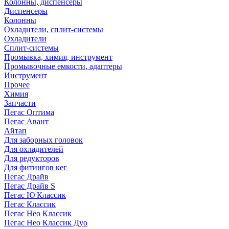
Колонны, диспенсеры
Диспенсеры
Колонны
Охладители, сплит-системы
Охладители
Сплит-системы
Промывка, химия, инструмент
Промывочные емкости, адаптеры
Инструмент
Прочее
Химия
Запчасти
Пегас Оптима
Пегас Авант
Айтап
Для заборных головок
Для охладителей
Для редукторов
Для фитингов кег
Пегас Драйв
Пегас Драйв S
Пегас Ю Классик
Пегас Классик
Пегас Нео Классик
Пегас Нео Классик Дуо