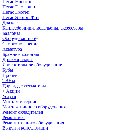
Пегас Новотэп
Пегас Эволюшн
Пегас Экотэп
Пегас Экотэп Фит
Для кег
Каплесборники, медальоны, аксессуары
Баллоны
Оборудование б/у
Самогоноварение
Арматура
Бражные колонны
Дрожжи, сырье
Измерительное оборудование
Кубы
Прочее
ТЭНы
Царги, дефлегматоры
Акции
Услуги
Монтаж и сервис
Монтаж пивного оборудования
Ремонт охладителей
Ремонт кег
Ремонт пивного оборудования
Выкуп и консультации