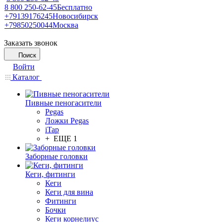
8 800 250-62-45
Бесплатно
+79139176245
Новосибирск
+79850250044
Москва
Заказать звонок
Поиск
Войти
Каталог
Пивные пеногасители
Pegas
Ложки Pegas
iTap
+ ЕЩЕ 1
Заборные головки
Кеги, фитинги
Кеги
Кеги для вина
Фитинги
Бочки
Кеги корнелиус