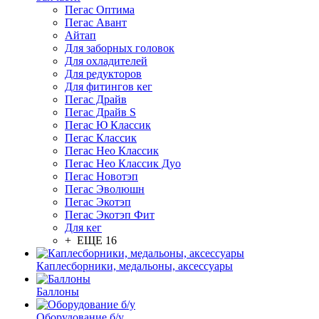
Пегас Оптима
Пегас Авант
Айтап
Для заборных головок
Для охладителей
Для редукторов
Для фитингов кег
Пегас Драйв
Пегас Драйв S
Пегас Ю Классик
Пегас Классик
Пегас Нео Классик
Пегас Нео Классик Дуо
Пегас Новотэп
Пегас Эволюшн
Пегас Экотэп
Пегас Экотэп Фит
Для кег
+ ЕЩЕ 16
Каплесборники, медальоны, аксессуары
Баллоны
Оборудование б/у