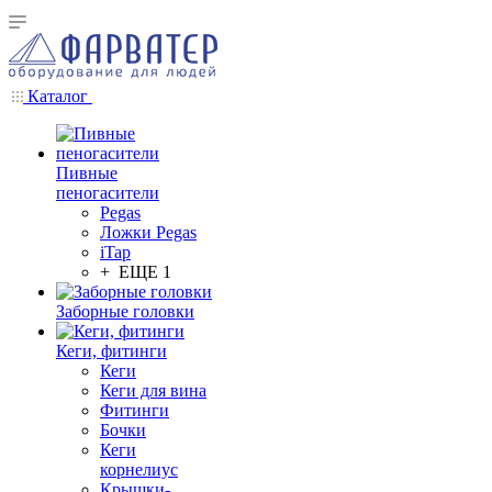
Каталог
Пивные
пеногасители
Pegas
Ложки Pegas
iTap
+ ЕЩЕ 1
Заборные головки
Кеги, фитинги
Кеги
Кеги для вина
Фитинги
Бочки
Кеги
корнелиус
Крышки-