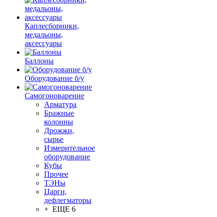
Каплесборники,
медальоны,
аксессуары
Баллоны
Оборудование б/у
Самогоноварение
Арматура
Бражные
колонны
Дрожжи,
сырье
Измерительное
оборудование
Кубы
Прочее
ТЭНы
Царги,
дефлегматоры
+ ЕЩЕ 6