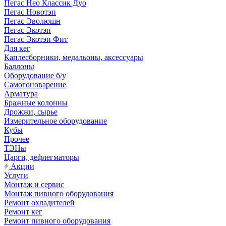
Пегас Нео Классик Дуо
Пегас Новотэп
Пегас Эволюшн
Пегас Экотэп
Пегас Экотэп Фит
Для кег
Каплесборники, медальоны, аксессуары
Баллоны
Оборудование б/у
Самогоноварение
Арматура
Бражные колонны
Дрожжи, сырье
Измерительное оборудование
Кубы
Прочее
ТЭНы
Царги, дефлегматоры
Акции
Услуги
Монтаж и сервис
Монтаж пивного оборудования
Ремонт охладителей
Ремонт кег
Ремонт пивного оборудования