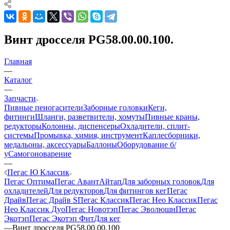
Винт дросселя PG58.00.00.100.
Главная
—
Каталог
—
Запчасти
Пивные пеногасители
Заборные головки
Кеги,
фитинги
Шланги, разветвители, хомуты
Пивные краны,
редукторы
Колонны, диспенсеры
Охладители, сплит-
системы
Промывка, химия, инструмент
Каплесборники,
медальоны, аксессуары
Баллоны
Оборудование б/
у
Самогоноварение
—
Пегас Ю Классик
Пегас Оптима
Пегас Авант
Айтап
Для заборных головок
Для
охладителей
Для редукторов
Для фитингов кег
Пегас
Драйв
Пегас Драйв S
Пегас Классик
Пегас Нео Классик
Пегас
Нео Классик Дуо
Пегас Новотэп
Пегас Эволюшн
Пегас
Экотэп
Пегас Экотэп Фит
Для кег
—
Винт дросселя PG58.00.00.100