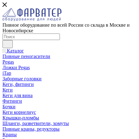
Пивное оборудование по всей России со склада в Москве и
Новосибирске
Каталог
Пивные пеногасители
Pegas
Ложки Pegas
iTap
Заборные головки
Кеги, фитинги
Кеги
Кеги для вина
Фитинги
Бочки
Кеги корнелиус
Крышки-пломбы
Шланги, разветвители, хомуты
Пивные краны, редукторы
Краны