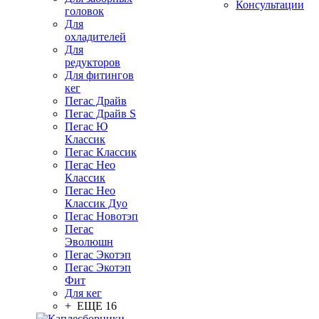
Консультации
головок
Для
охладителей
Для
редукторов
Для фитингов
кег
Пегас Драйв
Пегас Драйв S
Пегас Ю
Классик
Пегас Классик
Пегас Нео
Классик
Пегас Нео
Классик Дуо
Пегас Новотэп
Пегас
Эволюшн
Пегас Экотэп
Пегас Экотэп
Фит
Для кег
+ ЕЩЕ 16