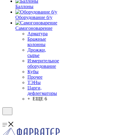
Баллоны
Оборудование б/у
Самогоноварение
Арматура
Бражные
колонны
Дрожжи,
сырье
Измерительное
оборудование
Кубы
Прочее
ТЭНы
Царги,
дефлегматоры
+ ЕЩЕ 6