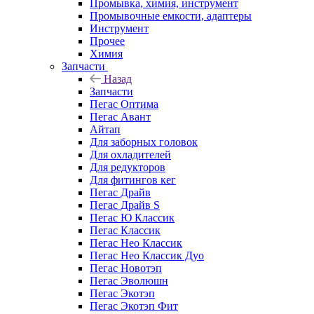
Промывка, химия, инструмент
Промывочные емкости, адаптеры
Инструмент
Прочее
Химия
Запчасти
Назад
Запчасти
Пегас Оптима
Пегас Авант
Айтап
Для заборных головок
Для охладителей
Для редукторов
Для фитингов кег
Пегас Драйв
Пегас Драйв S
Пегас Ю Классик
Пегас Классик
Пегас Нео Классик
Пегас Нео Классик Дуо
Пегас Новотэп
Пегас Эволюшн
Пегас Экотэп
Пегас Экотэп Фит