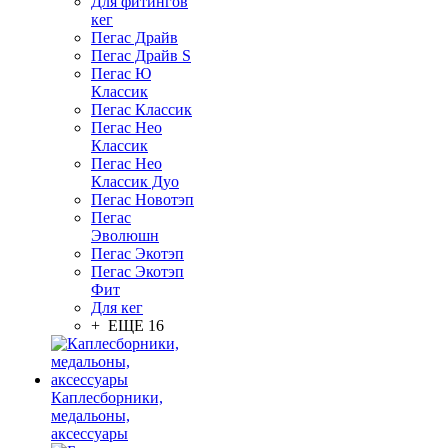
Для фитингов
кег
Пегас Драйв
Пегас Драйв S
Пегас Ю
Классик
Пегас Классик
Пегас Нео
Классик
Пегас Нео
Классик Дуо
Пегас Новотэп
Пегас
Эволюшн
Пегас Экотэп
Пегас Экотэп
Фит
Для кег
+ ЕЩЕ 16
Каплесборники,
медальоны,
аксессуары