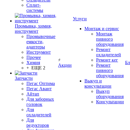
Сплит-
системы
Услуги
Промывка, химия,
Монтаж и сервис
инструмент
Монтаж
Промывочные
пивного
емкости,
оборудования
адаптеры
Ремонт
Инструмент
охладителей
Прочее
Ремонт кег
Химия
Бл
Акции
Ремонт
+ ЕЩЕ 2
пивного
оборудования
Запчасти
Выкуп и
Пегас Оптима
консультации
Пегас Авант
Выкуп
Айтап
оборудования
Для заборных
Консультации
головок
Для
охладителей
Для
редукторов