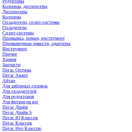
Редукторы
Колонны, диспенсеры
Диспенсеры
Колонны
Охладители, сплит-системы
Охладители
Сплит-системы
Промывка, химия, инструмент
Промывочные емкости, адаптеры
Инструмент
Прочее
Химия
Запчасти
Пегас Оптима
Пегас Авант
Айтап
Для заборных головок
Для охладителей
Для редукторов
Для фитингов кег
Пегас Драйв
Пегас Драйв S
Пегас Ю Классик
Пегас Классик
Пегас Нео Классик