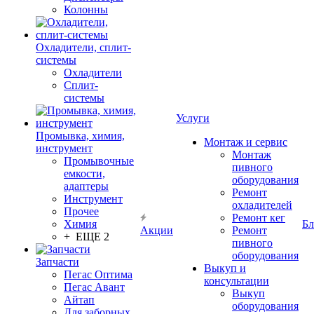
Колонны
Охладители, сплит-
системы
Охладители
Сплит-
системы
Услуги
Промывка, химия,
Монтаж и сервис
инструмент
Монтаж
Промывочные
пивного
емкости,
оборудования
адаптеры
Ремонт
Инструмент
охладителей
Прочее
Ремонт кег
Химия
Бл
Акции
Ремонт
+ ЕЩЕ 2
пивного
оборудования
Запчасти
Выкуп и
Пегас Оптима
консультации
Пегас Авант
Выкуп
Айтап
оборудования
Для заборных