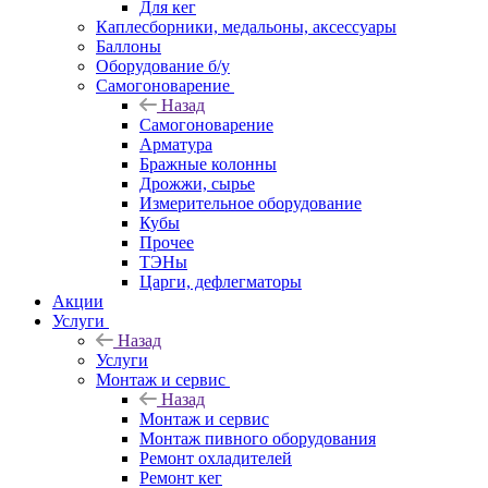
Для кег
Каплесборники, медальоны, аксессуары
Баллоны
Оборудование б/у
Самогоноварение
Назад
Самогоноварение
Арматура
Бражные колонны
Дрожжи, сырье
Измерительное оборудование
Кубы
Прочее
ТЭНы
Царги, дефлегматоры
Акции
Услуги
Назад
Услуги
Монтаж и сервис
Назад
Монтаж и сервис
Монтаж пивного оборудования
Ремонт охладителей
Ремонт кег