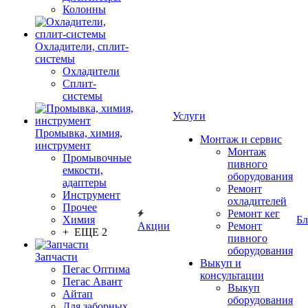
Колонны
Охладители, сплит-
системы
Охладители
Сплит-
системы
Услуги
Промывка, химия,
Монтаж и сервис
инструмент
Монтаж
Промывочные
пивного
емкости,
оборудования
адаптеры
Ремонт
Инструмент
охладителей
Прочее
Ремонт кег
Химия
Бл
Акции
Ремонт
+ ЕЩЕ 2
пивного
оборудования
Запчасти
Выкуп и
Пегас Оптима
консультации
Пегас Авант
Выкуп
Айтап
оборудования
Для заборных