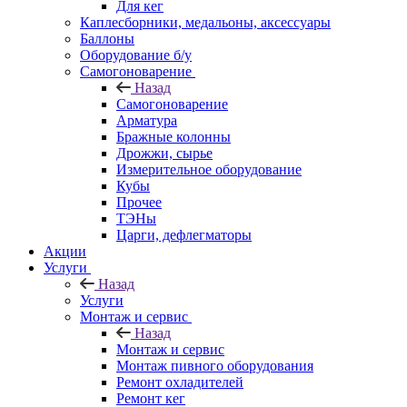
Для кег
Каплесборники, медальоны, аксессуары
Баллоны
Оборудование б/у
Самогоноварение
Назад
Самогоноварение
Арматура
Бражные колонны
Дрожжи, сырье
Измерительное оборудование
Кубы
Прочее
ТЭНы
Царги, дефлегматоры
Акции
Услуги
Назад
Услуги
Монтаж и сервис
Назад
Монтаж и сервис
Монтаж пивного оборудования
Ремонт охладителей
Ремонт кег