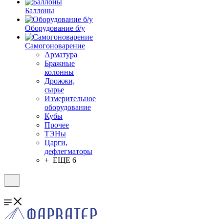
Баллоны
Оборудование б/у
Самогоноварение
Арматура
Бражные
колонны
Дрожжи,
сырье
Измерительное
оборудование
Кубы
Прочее
ТЭНы
Царги,
дефлегматоры
+ ЕЩЕ 6