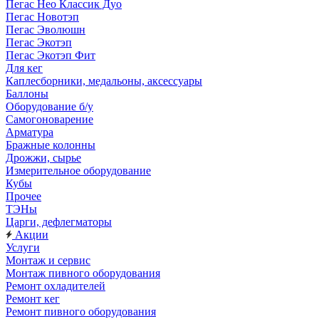
Пегас Нео Классик Дуо
Пегас Новотэп
Пегас Эволюшн
Пегас Экотэп
Пегас Экотэп Фит
Для кег
Каплесборники, медальоны, аксессуары
Баллоны
Оборудование б/у
Самогоноварение
Арматура
Бражные колонны
Дрожжи, сырье
Измерительное оборудование
Кубы
Прочее
ТЭНы
Царги, дефлегматоры
Акции
Услуги
Монтаж и сервис
Монтаж пивного оборудования
Ремонт охладителей
Ремонт кег
Ремонт пивного оборудования