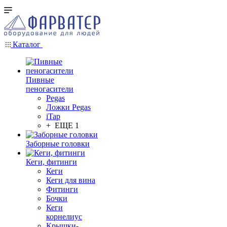
Каталог
Пивные
пеногасители
Pegas
Ложки Pegas
iTap
+ ЕЩЕ 1
Заборные головки
Кеги, фитинги
Кеги
Кеги для вина
Фитинги
Бочки
Кеги
корнелиус
Крышки-