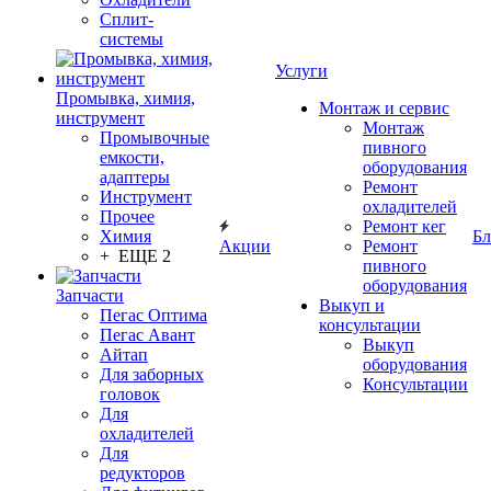
Сплит-
системы
Услуги
Промывка, химия,
Монтаж и сервис
инструмент
Монтаж
Промывочные
пивного
емкости,
оборудования
адаптеры
Ремонт
Инструмент
охладителей
Прочее
Ремонт кег
Химия
Бл
Акции
Ремонт
+ ЕЩЕ 2
пивного
оборудования
Запчасти
Выкуп и
Пегас Оптима
консультации
Пегас Авант
Выкуп
Айтап
оборудования
Для заборных
Консультации
головок
Для
охладителей
Для
редукторов