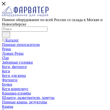
Пивное оборудование по всей России со склада в Москве и
Новосибирске
Каталог
Пивные пеногасители
Pegas
Ложки Pegas
iTap
Заборные головки
Кеги, фитинги
Кеги
Кеги для вина
Фитинги
Бочки
Кеги корнелиус
Крышки-пломбы
Шланги, разветвители, хомуты
Пивные краны, редукторы
Краны