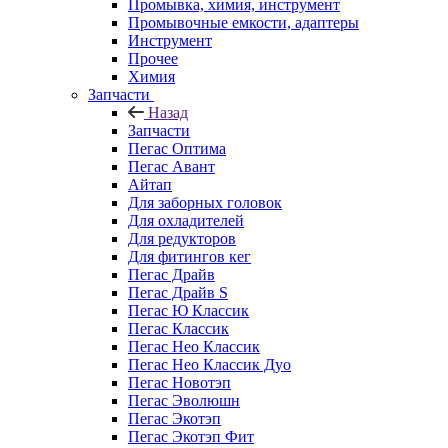
Промывка, химия, инструмент
Промывочные емкости, адаптеры
Инструмент
Прочее
Химия
Запчасти
Назад
Запчасти
Пегас Оптима
Пегас Авант
Айтап
Для заборных головок
Для охладителей
Для редукторов
Для фитингов кег
Пегас Драйв
Пегас Драйв S
Пегас Ю Классик
Пегас Классик
Пегас Нео Классик
Пегас Нео Классик Дуо
Пегас Новотэп
Пегас Эволюшн
Пегас Экотэп
Пегас Экотэп Фит