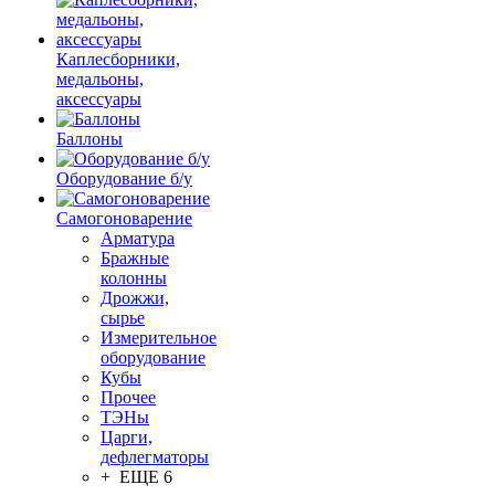
Каплесборники,
медальоны,
аксессуары
Баллоны
Оборудование б/у
Самогоноварение
Арматура
Бражные
колонны
Дрожжи,
сырье
Измерительное
оборудование
Кубы
Прочее
ТЭНы
Царги,
дефлегматоры
+ ЕЩЕ 6