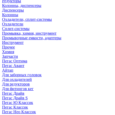
Редукторы
Колонны, диспенсеры
Диспенсеры
Колонны
Охладители, сплит-системы
Охладители
Сплит-системы
Промывка, химия, инструмент
Промывочные емкости, адаптеры
Инструмент
Прочее
Химия
Запчасти
Пегас Оптима
Пегас Авант
Айтап
Для заборных головок
Для охладителей
Для редукторов
Для фитингов кег
Пегас Драйв
Пегас Драйв S
Пегас Ю Классик
Пегас Классик
Пегас Нео Классик