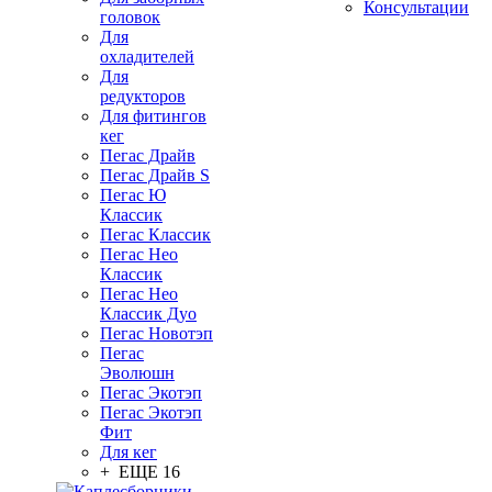
Консультации
головок
Для
охладителей
Для
редукторов
Для фитингов
кег
Пегас Драйв
Пегас Драйв S
Пегас Ю
Классик
Пегас Классик
Пегас Нео
Классик
Пегас Нео
Классик Дуо
Пегас Новотэп
Пегас
Эволюшн
Пегас Экотэп
Пегас Экотэп
Фит
Для кег
+ ЕЩЕ 16