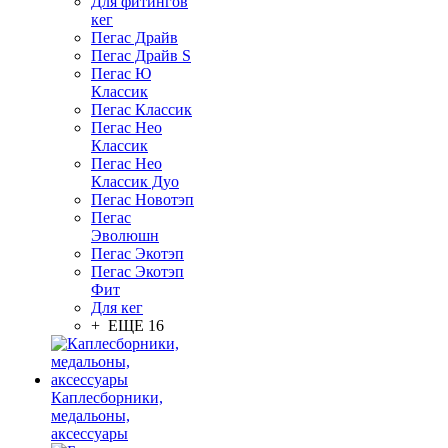
Для фитингов
кег
Пегас Драйв
Пегас Драйв S
Пегас Ю
Классик
Пегас Классик
Пегас Нео
Классик
Пегас Нео
Классик Дуо
Пегас Новотэп
Пегас
Эволюшн
Пегас Экотэп
Пегас Экотэп
Фит
Для кег
+ ЕЩЕ 16
Каплесборники,
медальоны,
аксессуары