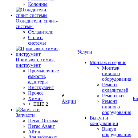
Колонны
Охладители, сплит-
системы
Охладители
Сплит-
системы
Услуги
Промывка, химия,
Монтаж и сервис
инструмент
Монтаж
Промывочные
пивного
емкости,
оборудования
адаптеры
Ремонт
Инструмент
охладителей
Прочее
Ремонт кег
Химия
Бл
Акции
Ремонт
+ ЕЩЕ 2
пивного
оборудования
Запчасти
Выкуп и
Пегас Оптима
консультации
Пегас Авант
Выкуп
Айтап
оборудования
Для заборных