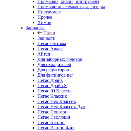
Промывка, химия, инструмент
Промывочные емкости, адаптеры
Инструмент
Прочее
Химия
Запчасти
Назад
Запчасти
Пегас Оптима
Пегас Авант
Айтап
Для заборных головок
Для охладителей
Для редукторов
Для фитингов кег
Пегас Драйв
Пегас Драйв S
Пегас Ю Классик
Пегас Классик
Пегас Нео Классик
Пегас Нео Классик Дуо
Пегас Новотэп
Пегас Эволюшн
Пегас Экотэп
Пегас Экотэп Фит