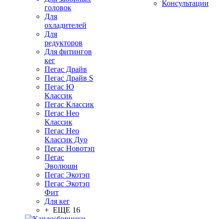
Консультации
головок
Для
охладителей
Для
редукторов
Для фитингов
кег
Пегас Драйв
Пегас Драйв S
Пегас Ю
Классик
Пегас Классик
Пегас Нео
Классик
Пегас Нео
Классик Дуо
Пегас Новотэп
Пегас
Эволюшн
Пегас Экотэп
Пегас Экотэп
Фит
Для кег
+ ЕЩЕ 16