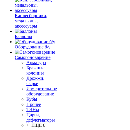
Каплесборники,
медальоны,
аксессуары
Баллоны
Оборудование б/у
Самогоноварение
Арматура
Бражные
колонны
Дрожжи,
сырье
Измерительное
оборудование
Кубы
Прочее
ТЭНы
Царги,
дефлегматоры
+ ЕЩЕ 6