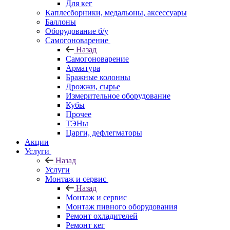
Для кег
Каплесборники, медальоны, аксессуары
Баллоны
Оборудование б/у
Самогоноварение
Назад
Самогоноварение
Арматура
Бражные колонны
Дрожжи, сырье
Измерительное оборудование
Кубы
Прочее
ТЭНы
Царги, дефлегматоры
Акции
Услуги
Назад
Услуги
Монтаж и сервис
Назад
Монтаж и сервис
Монтаж пивного оборудования
Ремонт охладителей
Ремонт кег