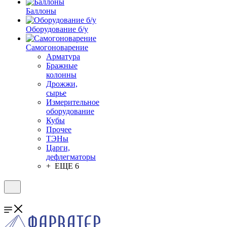
Баллоны
Оборудование б/у
Самогоноварение
Арматура
Бражные
колонны
Дрожжи,
сырье
Измерительное
оборудование
Кубы
Прочее
ТЭНы
Царги,
дефлегматоры
+ ЕЩЕ 6