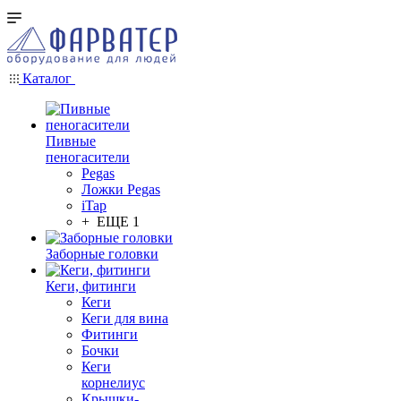
Каталог
Пивные
пеногасители
Pegas
Ложки Pegas
iTap
+ ЕЩЕ 1
Заборные головки
Кеги, фитинги
Кеги
Кеги для вина
Фитинги
Бочки
Кеги
корнелиус
Крышки-