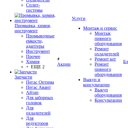
Сплит-
системы
Услуги
Промывка, химия,
Монтаж и сервис
инструмент
Монтаж
Промывочные
пивного
емкости,
оборудования
адаптеры
Ремонт
Инструмент
охладителей
Прочее
Ремонт кег
Химия
Бл
Акции
Ремонт
+ ЕЩЕ 2
пивного
оборудования
Запчасти
Выкуп и
Пегас Оптима
консультации
Пегас Авант
Выкуп
Айтап
оборудования
Для заборных
Консультации
головок
Для
охладителей
Для
редукторов