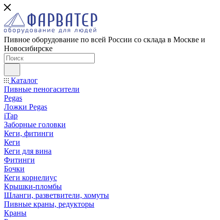
Пивное оборудование по всей России со склада в Москве и
Новосибирске
Каталог
Пивные пеногасители
Pegas
Ложки Pegas
iTap
Заборные головки
Кеги, фитинги
Кеги
Кеги для вина
Фитинги
Бочки
Кеги корнелиус
Крышки-пломбы
Шланги, разветвители, хомуты
Пивные краны, редукторы
Краны