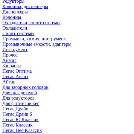
Редукторы
Колонны, диспенсеры
Диспенсеры
Колонны
Охладители, сплит-системы
Охладители
Сплит-системы
Промывка, химия, инструмент
Промывочные емкости, адаптеры
Инструмент
Прочее
Химия
Запчасти
Пегас Оптима
Пегас Авант
Айтап
Для заборных головок
Для охладителей
Для редукторов
Для фитингов кег
Пегас Драйв
Пегас Драйв S
Пегас Ю Классик
Пегас Классик
Пегас Нео Классик