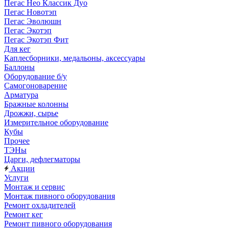
Пегас Нео Классик Дуо
Пегас Новотэп
Пегас Эволюшн
Пегас Экотэп
Пегас Экотэп Фит
Для кег
Каплесборники, медальоны, аксессуары
Баллоны
Оборудование б/у
Самогоноварение
Арматура
Бражные колонны
Дрожжи, сырье
Измерительное оборудование
Кубы
Прочее
ТЭНы
Царги, дефлегматоры
Акции
Услуги
Монтаж и сервис
Монтаж пивного оборудования
Ремонт охладителей
Ремонт кег
Ремонт пивного оборудования