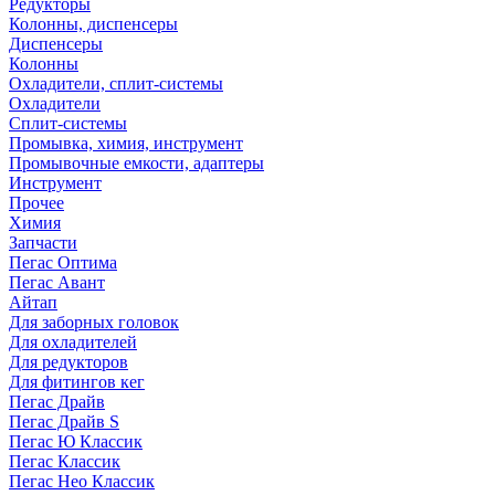
Редукторы
Колонны, диспенсеры
Диспенсеры
Колонны
Охладители, сплит-системы
Охладители
Сплит-системы
Промывка, химия, инструмент
Промывочные емкости, адаптеры
Инструмент
Прочее
Химия
Запчасти
Пегас Оптима
Пегас Авант
Айтап
Для заборных головок
Для охладителей
Для редукторов
Для фитингов кег
Пегас Драйв
Пегас Драйв S
Пегас Ю Классик
Пегас Классик
Пегас Нео Классик