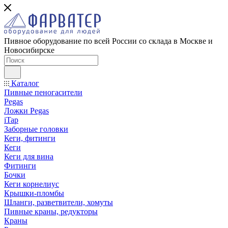
Пивное оборудование по всей России со склада в Москве и
Новосибирске
Каталог
Пивные пеногасители
Pegas
Ложки Pegas
iTap
Заборные головки
Кеги, фитинги
Кеги
Кеги для вина
Фитинги
Бочки
Кеги корнелиус
Крышки-пломбы
Шланги, разветвители, хомуты
Пивные краны, редукторы
Краны