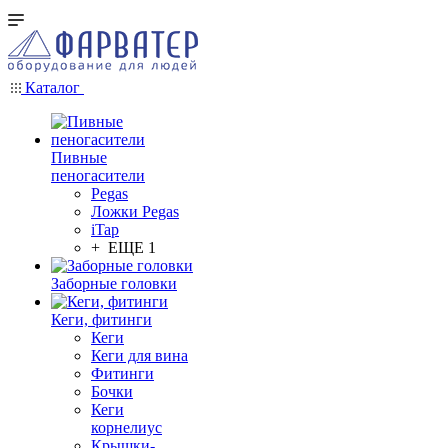
Каталог
Пивные
пеногасители
Pegas
Ложки Pegas
iTap
+ ЕЩЕ 1
Заборные головки
Кеги, фитинги
Кеги
Кеги для вина
Фитинги
Бочки
Кеги
корнелиус
Крышки-