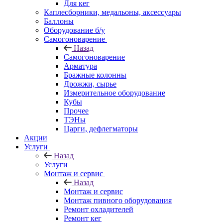
Для кег
Каплесборники, медальоны, аксессуары
Баллоны
Оборудование б/у
Самогоноварение
Назад
Самогоноварение
Арматура
Бражные колонны
Дрожжи, сырье
Измерительное оборудование
Кубы
Прочее
ТЭНы
Царги, дефлегматоры
Акции
Услуги
Назад
Услуги
Монтаж и сервис
Назад
Монтаж и сервис
Монтаж пивного оборудования
Ремонт охладителей
Ремонт кег