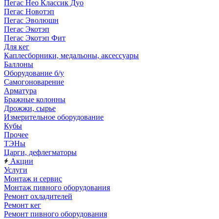
Пегас Нео Классик Дуо
Пегас Новотэп
Пегас Эволюшн
Пегас Экотэп
Пегас Экотэп Фит
Для кег
Каплесборники, медальоны, аксессуары
Баллоны
Оборудование б/у
Самогоноварение
Арматура
Бражные колонны
Дрожжи, сырье
Измерительное оборудование
Кубы
Прочее
ТЭНы
Царги, дефлегматоры
Акции
Услуги
Монтаж и сервис
Монтаж пивного оборудования
Ремонт охладителей
Ремонт кег
Ремонт пивного оборудования