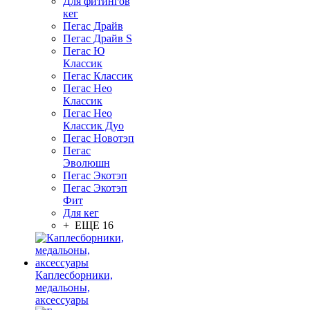
Для фитингов
кег
Пегас Драйв
Пегас Драйв S
Пегас Ю
Классик
Пегас Классик
Пегас Нео
Классик
Пегас Нео
Классик Дуо
Пегас Новотэп
Пегас
Эволюшн
Пегас Экотэп
Пегас Экотэп
Фит
Для кег
+ ЕЩЕ 16
Каплесборники,
медальоны,
аксессуары