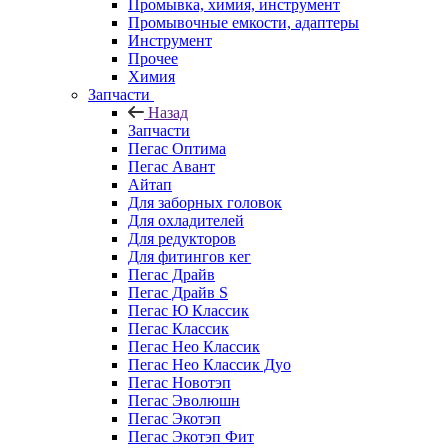
Промывка, химия, инструмент
Промывочные емкости, адаптеры
Инструмент
Прочее
Химия
Запчасти
Назад
Запчасти
Пегас Оптима
Пегас Авант
Айтап
Для заборных головок
Для охладителей
Для редукторов
Для фитингов кег
Пегас Драйв
Пегас Драйв S
Пегас Ю Классик
Пегас Классик
Пегас Нео Классик
Пегас Нео Классик Дуо
Пегас Новотэп
Пегас Эволюшн
Пегас Экотэп
Пегас Экотэп Фит