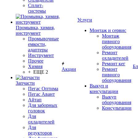
Сплит-
системы
Услуги
Промывка, химия,
Монтаж и сервис
инструмент
Монтаж
Промывочные
пивного
емкости,
оборудования
адаптеры
Ремонт
Инструмент
охладителей
Прочее
Ремонт кег
Химия
Бл
Акции
Ремонт
+ ЕЩЕ 2
пивного
оборудования
Запчасти
Выкуп и
Пегас Оптима
консультации
Пегас Авант
Выкуп
Айтап
оборудования
Для заборных
Консультации
головок
Для
охладителей
Для
редукторов