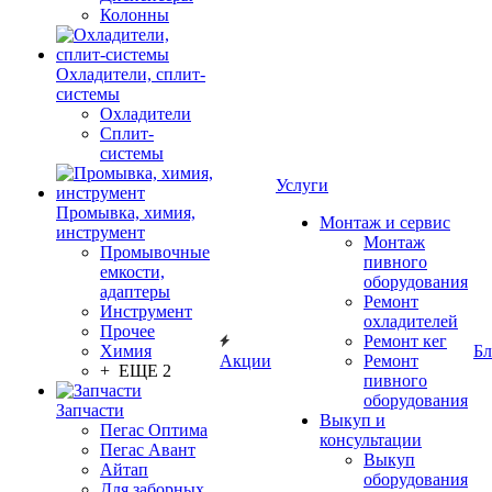
Колонны
Охладители, сплит-
системы
Охладители
Сплит-
системы
Услуги
Промывка, химия,
Монтаж и сервис
инструмент
Монтаж
Промывочные
пивного
емкости,
оборудования
адаптеры
Ремонт
Инструмент
охладителей
Прочее
Ремонт кег
Химия
Бл
Акции
Ремонт
+ ЕЩЕ 2
пивного
оборудования
Запчасти
Выкуп и
Пегас Оптима
консультации
Пегас Авант
Выкуп
Айтап
оборудования
Для заборных