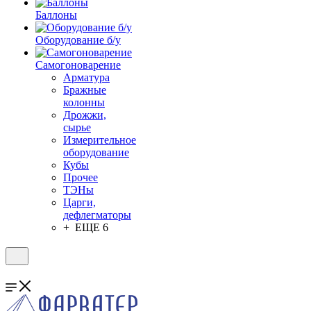
Баллоны
Оборудование б/у
Самогоноварение
Арматура
Бражные
колонны
Дрожжи,
сырье
Измерительное
оборудование
Кубы
Прочее
ТЭНы
Царги,
дефлегматоры
+ ЕЩЕ 6