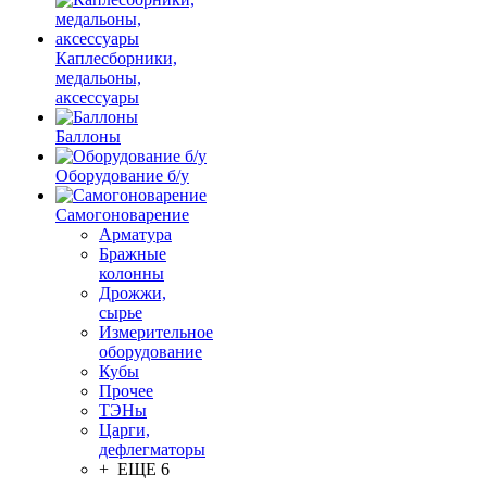
Каплесборники,
медальоны,
аксессуары
Баллоны
Оборудование б/у
Самогоноварение
Арматура
Бражные
колонны
Дрожжи,
сырье
Измерительное
оборудование
Кубы
Прочее
ТЭНы
Царги,
дефлегматоры
+ ЕЩЕ 6