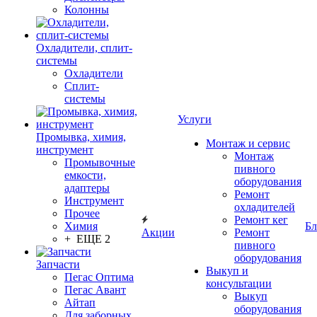
Колонны
Охладители, сплит-
системы
Охладители
Сплит-
системы
Услуги
Промывка, химия,
Монтаж и сервис
инструмент
Монтаж
Промывочные
пивного
емкости,
оборудования
адаптеры
Ремонт
Инструмент
охладителей
Прочее
Ремонт кег
Химия
Бл
Акции
Ремонт
+ ЕЩЕ 2
пивного
оборудования
Запчасти
Выкуп и
Пегас Оптима
консультации
Пегас Авант
Выкуп
Айтап
оборудования
Для заборных