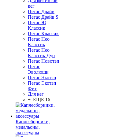
Для фитингов
кег
Пегас Драйв
Пегас Драйв S
Пегас Ю
Классик
Пегас Классик
Пегас Нео
Классик
Пегас Нео
Классик Дуо
Пегас Новотэп
Пегас
Эволюшн
Пегас Экотэп
Пегас Экотэп
Фит
Для кег
+ ЕЩЕ 16
Каплесборники,
медальоны,
аксессуары