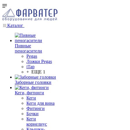
Каталог
Пивные
пеногасители
Pegas
Ложки Pegas
iTap
+ ЕЩЕ 1
Заборные головки
Кеги, фитинги
Кеги
Кеги для вина
Фитинги
Бочки
Кеги
корнелиус
Крышки-