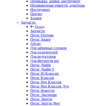
Промывка, химия, инструмент
Промывочные емкости, адаптеры
Инструмент
Прочее
Химия
Запчасти
Назад
Запчасти
Пегас Оптима
Пегас Авант
Айтап
Для заборных головок
Для охладителей
Для редукторов
Для фитингов кег
Пегас Драйв
Пегас Драйв S
Пегас Ю Классик
Пегас Классик
Пегас Нео Классик
Пегас Нео Классик Дуо
Пегас Новотэп
Пегас Эволюшн
Пегас Экотэп
Пегас Экотэп Фит