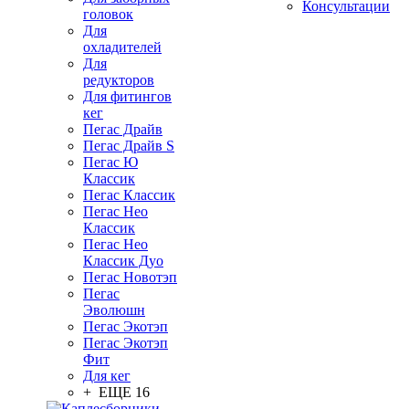
Консультации
головок
Для
охладителей
Для
редукторов
Для фитингов
кег
Пегас Драйв
Пегас Драйв S
Пегас Ю
Классик
Пегас Классик
Пегас Нео
Классик
Пегас Нео
Классик Дуо
Пегас Новотэп
Пегас
Эволюшн
Пегас Экотэп
Пегас Экотэп
Фит
Для кег
+ ЕЩЕ 16