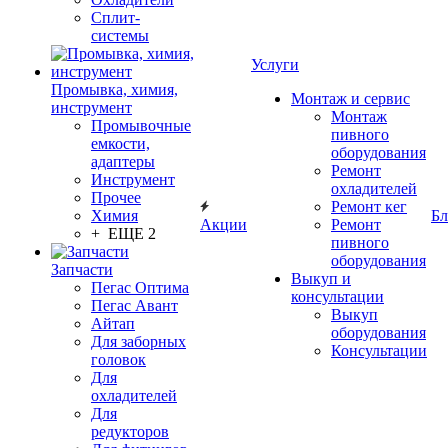
Сплит-
системы
Услуги
Промывка, химия,
Монтаж и сервис
инструмент
Монтаж
Промывочные
пивного
емкости,
оборудования
адаптеры
Ремонт
Инструмент
охладителей
Прочее
Ремонт кег
Химия
Бл
Акции
Ремонт
+ ЕЩЕ 2
пивного
оборудования
Запчасти
Выкуп и
Пегас Оптима
консультации
Пегас Авант
Выкуп
Айтап
оборудования
Для заборных
Консультации
головок
Для
охладителей
Для
редукторов