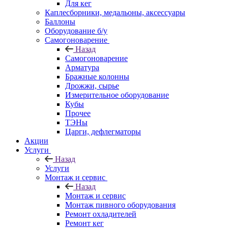
Для кег
Каплесборники, медальоны, аксессуары
Баллоны
Оборудование б/у
Самогоноварение
Назад
Самогоноварение
Арматура
Бражные колонны
Дрожжи, сырье
Измерительное оборудование
Кубы
Прочее
ТЭНы
Царги, дефлегматоры
Акции
Услуги
Назад
Услуги
Монтаж и сервис
Назад
Монтаж и сервис
Монтаж пивного оборудования
Ремонт охладителей
Ремонт кег