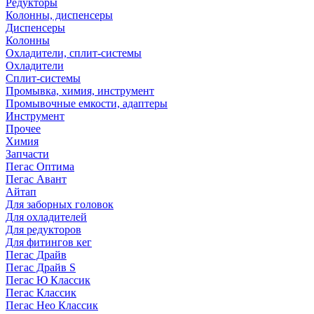
Редукторы
Колонны, диспенсеры
Диспенсеры
Колонны
Охладители, сплит-системы
Охладители
Сплит-системы
Промывка, химия, инструмент
Промывочные емкости, адаптеры
Инструмент
Прочее
Химия
Запчасти
Пегас Оптима
Пегас Авант
Айтап
Для заборных головок
Для охладителей
Для редукторов
Для фитингов кег
Пегас Драйв
Пегас Драйв S
Пегас Ю Классик
Пегас Классик
Пегас Нео Классик