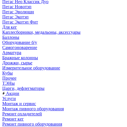
Пегас Нео Классик Дуо
Пегас Новотэп
Пегас Эволюшн
Пегас Экотэп
Пегас Экотэп Фит
Для кег
Каплесборники, медальоны, аксессуары
Баллоны
Оборудование б/у
Самогоноварение
Арматура
Бражные колонны
Дрожжи, сырье
Измерительное оборудование
Кубы
Прочее
ТЭНы
Царги, дефлегматоры
Акции
Услуги
Монтаж и сервис
Монтаж пивного оборудования
Ремонт охладителей
Ремонт кег
Ремонт пивного оборудования