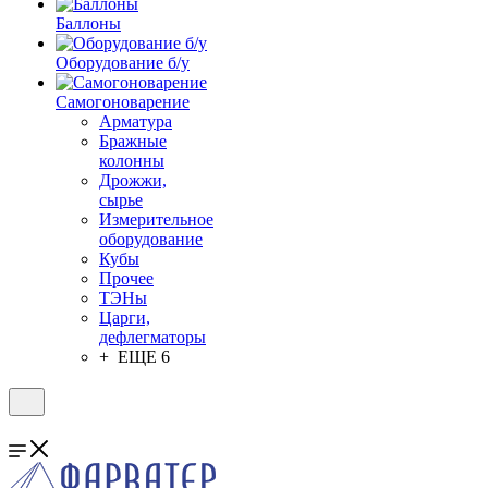
Баллоны
Оборудование б/у
Самогоноварение
Арматура
Бражные
колонны
Дрожжи,
сырье
Измерительное
оборудование
Кубы
Прочее
ТЭНы
Царги,
дефлегматоры
+ ЕЩЕ 6