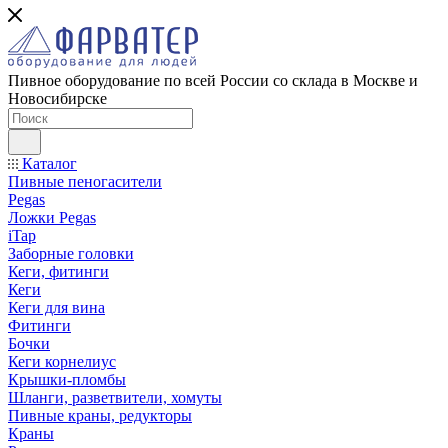
Пивное оборудование по всей России со склада в Москве и
Новосибирске
Каталог
Пивные пеногасители
Pegas
Ложки Pegas
iTap
Заборные головки
Кеги, фитинги
Кеги
Кеги для вина
Фитинги
Бочки
Кеги корнелиус
Крышки-пломбы
Шланги, разветвители, хомуты
Пивные краны, редукторы
Краны