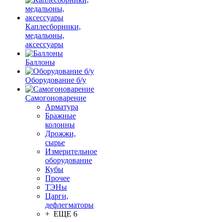
Каплесборники,
медальоны,
аксессуары
Баллоны
Оборудование б/у
Самогоноварение
Арматура
Бражные
колонны
Дрожжи,
сырье
Измерительное
оборудование
Кубы
Прочее
ТЭНы
Царги,
дефлегматоры
+ ЕЩЕ 6