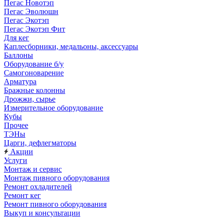
Пегас Новотэп
Пегас Эволюшн
Пегас Экотэп
Пегас Экотэп Фит
Для кег
Каплесборники, медальоны, аксессуары
Баллоны
Оборудование б/у
Самогоноварение
Арматура
Бражные колонны
Дрожжи, сырье
Измерительное оборудование
Кубы
Прочее
ТЭНы
Царги, дефлегматоры
Акции
Услуги
Монтаж и сервис
Монтаж пивного оборудования
Ремонт охладителей
Ремонт кег
Ремонт пивного оборудования
Выкуп и консультации