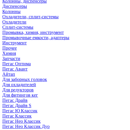
Колонны, диспенсеры
Диспенсеры
Колонны
Охладители, сплит-системы
Охладители
Сплит-системы
Промывка, химия, инструмент
Промывочные емкости, адаптеры
Инструмент
Прочее
Химия
Запчасти
Пегас Оптима
Пегас Авант
Айтап
Для заборных головок
Для охладителей
Для редукторов
Для фитингов кег
Пегас Драйв
Пегас Драйв S
Пегас Ю Классик
Пегас Классик
Пегас Нео Классик
Пегас Нео Классик Дуо