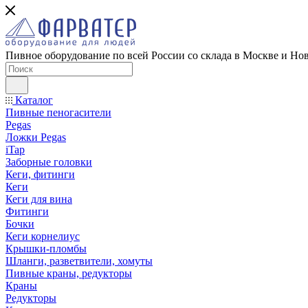
Пивное оборудование по всей России со склада в Москве и Но
Каталог
Пивные пеногасители
Pegas
Ложки Pegas
iTap
Заборные головки
Кеги, фитинги
Кеги
Кеги для вина
Фитинги
Бочки
Кеги корнелиус
Крышки-пломбы
Шланги, разветвители, хомуты
Пивные краны, редукторы
Краны
Редукторы