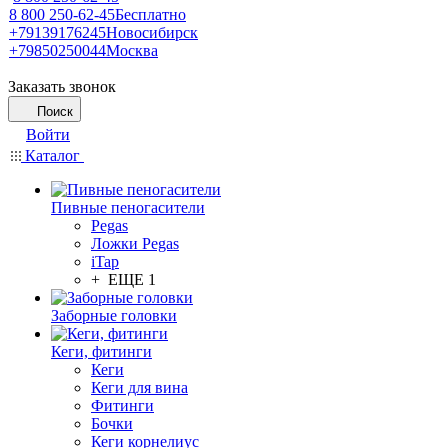
8 800 250-62-45
Бесплатно
+79139176245
Новосибирск
+79850250044
Москва
Заказать звонок
Поиск
Войти
Каталог
Пивные пеногасители
Pegas
Ложки Pegas
iTap
+ ЕЩЕ 1
Заборные головки
Кеги, фитинги
Кеги
Кеги для вина
Фитинги
Бочки
Кеги корнелиус