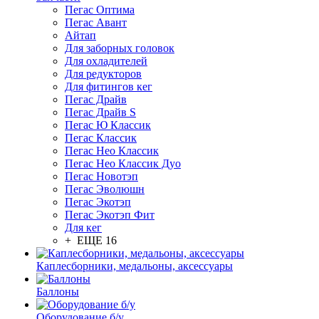
Пегас Оптима
Пегас Авант
Айтап
Для заборных головок
Для охладителей
Для редукторов
Для фитингов кег
Пегас Драйв
Пегас Драйв S
Пегас Ю Классик
Пегас Классик
Пегас Нео Классик
Пегас Нео Классик Дуо
Пегас Новотэп
Пегас Эволюшн
Пегас Экотэп
Пегас Экотэп Фит
Для кег
+ ЕЩЕ 16
Каплесборники, медальоны, аксессуары
Баллоны
Оборудование б/у