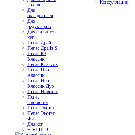
Консультации
головок
Для
охладителей
Для
редукторов
Для фитингов
кег
Пегас Драйв
Пегас Драйв S
Пегас Ю
Классик
Пегас Классик
Пегас Нео
Классик
Пегас Нео
Классик Дуо
Пегас Новотэп
Пегас
Эволюшн
Пегас Экотэп
Пегас Экотэп
Фит
Для кег
+ ЕЩЕ 16