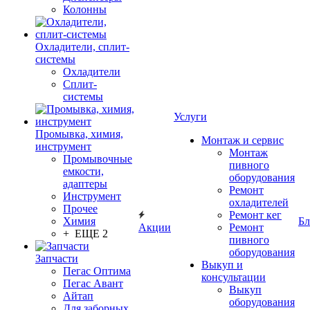
Колонны
Охладители, сплит-
системы
Охладители
Сплит-
системы
Услуги
Промывка, химия,
Монтаж и сервис
инструмент
Монтаж
Промывочные
пивного
емкости,
оборудования
адаптеры
Ремонт
Инструмент
охладителей
Прочее
Ремонт кег
Химия
Бл
Акции
Ремонт
+ ЕЩЕ 2
пивного
оборудования
Запчасти
Выкуп и
Пегас Оптима
консультации
Пегас Авант
Выкуп
Айтап
оборудования
Для заборных