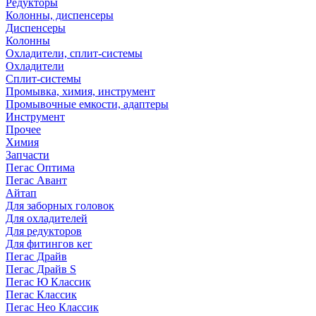
Редукторы
Колонны, диспенсеры
Диспенсеры
Колонны
Охладители, сплит-системы
Охладители
Сплит-системы
Промывка, химия, инструмент
Промывочные емкости, адаптеры
Инструмент
Прочее
Химия
Запчасти
Пегас Оптима
Пегас Авант
Айтап
Для заборных головок
Для охладителей
Для редукторов
Для фитингов кег
Пегас Драйв
Пегас Драйв S
Пегас Ю Классик
Пегас Классик
Пегас Нео Классик