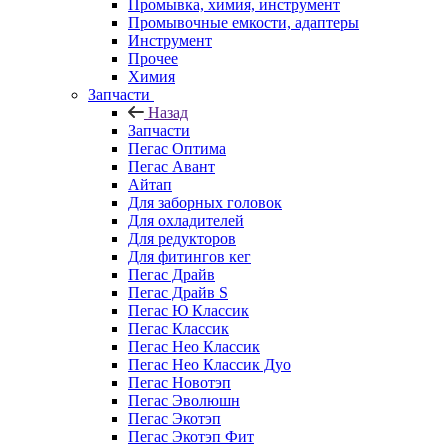
Промывка, химия, инструмент
Промывочные емкости, адаптеры
Инструмент
Прочее
Химия
Запчасти
Назад
Запчасти
Пегас Оптима
Пегас Авант
Айтап
Для заборных головок
Для охладителей
Для редукторов
Для фитингов кег
Пегас Драйв
Пегас Драйв S
Пегас Ю Классик
Пегас Классик
Пегас Нео Классик
Пегас Нео Классик Дуо
Пегас Новотэп
Пегас Эволюшн
Пегас Экотэп
Пегас Экотэп Фит