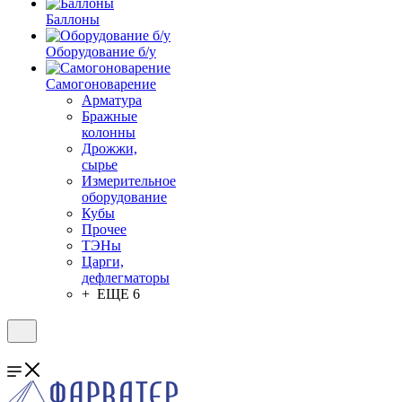
Баллоны
Оборудование б/у
Самогоноварение
Арматура
Бражные
колонны
Дрожжи,
сырье
Измерительное
оборудование
Кубы
Прочее
ТЭНы
Царги,
дефлегматоры
+ ЕЩЕ 6