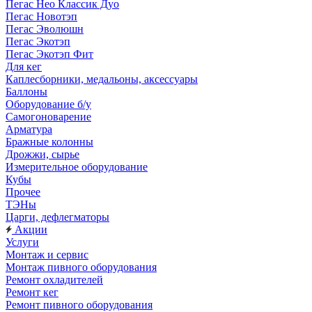
Пегас Нео Классик Дуо
Пегас Новотэп
Пегас Эволюшн
Пегас Экотэп
Пегас Экотэп Фит
Для кег
Каплесборники, медальоны, аксессуары
Баллоны
Оборудование б/у
Самогоноварение
Арматура
Бражные колонны
Дрожжи, сырье
Измерительное оборудование
Кубы
Прочее
ТЭНы
Царги, дефлегматоры
Акции
Услуги
Монтаж и сервис
Монтаж пивного оборудования
Ремонт охладителей
Ремонт кег
Ремонт пивного оборудования