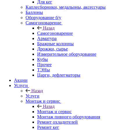
Для кег
Каплесборники, медальоны, аксессуары
Баллоны
Оборудование б/у
Самогоноварение
Назад
Самогоноварение
Арматура
Бражные колонны
Дрожжи, сырье
Измерительное оборудование
Кубы
Прочее
ТЭНы
Царги, дефлегматоры
Акции
Услуги
Назад
Услуги
Монтаж и сервис
Назад
Монтаж и сервис
Монтаж пивного оборудования
Ремонт охладителей
Ремонт кег