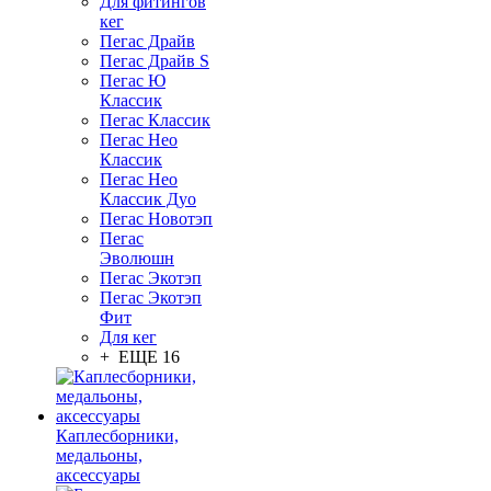
Для фитингов
кег
Пегас Драйв
Пегас Драйв S
Пегас Ю
Классик
Пегас Классик
Пегас Нео
Классик
Пегас Нео
Классик Дуо
Пегас Новотэп
Пегас
Эволюшн
Пегас Экотэп
Пегас Экотэп
Фит
Для кег
+ ЕЩЕ 16
Каплесборники,
медальоны,
аксессуары