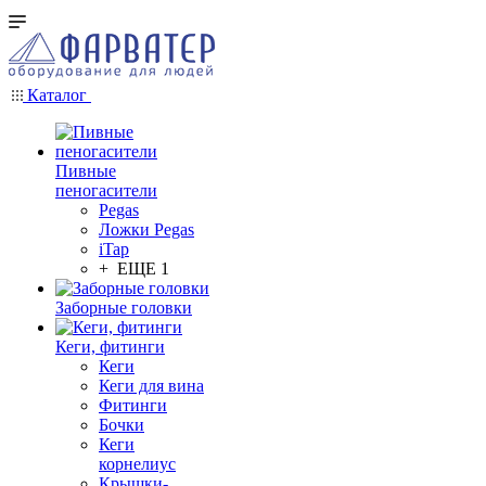
Каталог
Пивные
пеногасители
Pegas
Ложки Pegas
iTap
+ ЕЩЕ 1
Заборные головки
Кеги, фитинги
Кеги
Кеги для вина
Фитинги
Бочки
Кеги
корнелиус
Крышки-