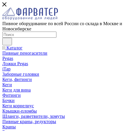
Пивное оборудование по всей России со склада в Москве и
Новосибирске
Каталог
Пивные пеногасители
Pegas
Ложки Pegas
iTap
Заборные головки
Кеги, фитинги
Кеги
Кеги для вина
Фитинги
Бочки
Кеги корнелиус
Крышки-пломбы
Шланги, разветвители, хомуты
Пивные краны, редукторы
Краны