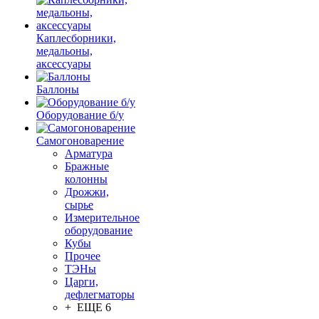
Каплесборники,
медальоны,
аксессуары
Баллоны
Оборудование б/у
Самогоноварение
Арматура
Бражные
колонны
Дрожжи,
сырье
Измерительное
оборудование
Кубы
Прочее
ТЭНы
Царги,
дефлегматоры
+ ЕЩЕ 6