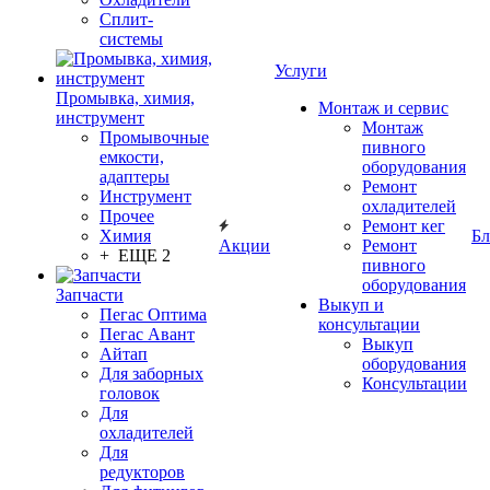
Сплит-
системы
Услуги
Промывка, химия,
Монтаж и сервис
инструмент
Монтаж
Промывочные
пивного
емкости,
оборудования
адаптеры
Ремонт
Инструмент
охладителей
Прочее
Ремонт кег
Химия
Бл
Акции
Ремонт
+ ЕЩЕ 2
пивного
оборудования
Запчасти
Выкуп и
Пегас Оптима
консультации
Пегас Авант
Выкуп
Айтап
оборудования
Для заборных
Консультации
головок
Для
охладителей
Для
редукторов