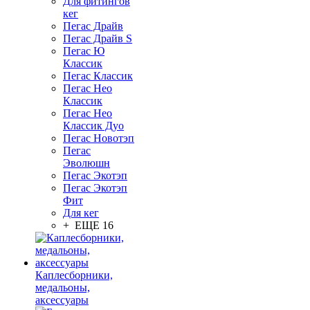
Для фитингов
кег
Пегас Драйв
Пегас Драйв S
Пегас Ю
Классик
Пегас Классик
Пегас Нео
Классик
Пегас Нео
Классик Дуо
Пегас Новотэп
Пегас
Эволюшн
Пегас Экотэп
Пегас Экотэп
Фит
Для кег
+ ЕЩЕ 16
Каплесборники,
медальоны,
аксессуары