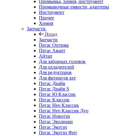
Промывка, химия, инструмент
Промывочные емкости, адаптеры
Инструмент
Прочее
Химия
Запчасти
Назад
Запчасти
Пегас Оптима
Пегас Авант
Айтап
Для заборных головок
Для охладителей
Для редукторов
Для фитингов кег
Пегас Драйв
Пегас Драйв S
Пегас Ю Классик
Пегас Классик
Пегас Нео Классик
Пегас Нео Классик Дуо
Пегас Новотэп
Пегас Эволюшн
Пегас Экотэп
Пегас Экотэп Фит