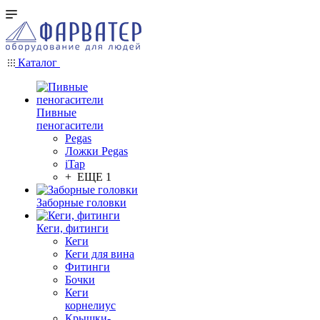
Каталог
Пивные
пеногасители
Pegas
Ложки Pegas
iTap
+ ЕЩЕ 1
Заборные головки
Кеги, фитинги
Кеги
Кеги для вина
Фитинги
Бочки
Кеги
корнелиус
Крышки-