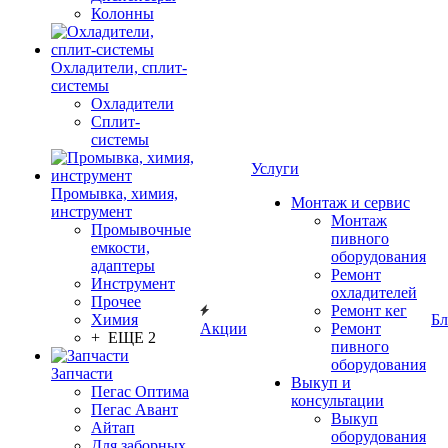
Колонны
Охладители, сплит-
системы
Охладители
Сплит-
системы
Услуги
Промывка, химия,
Монтаж и сервис
инструмент
Монтаж
Промывочные
пивного
емкости,
оборудования
адаптеры
Ремонт
Инструмент
охладителей
Прочее
Ремонт кег
Химия
Бл
Акции
Ремонт
+ ЕЩЕ 2
пивного
оборудования
Запчасти
Выкуп и
Пегас Оптима
консультации
Пегас Авант
Выкуп
Айтап
оборудования
Для заборных