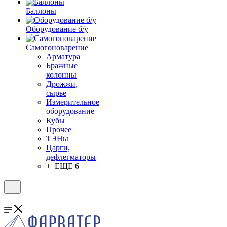
Баллоны
Оборудование б/у
Самогоноварение
Арматура
Бражные
колонны
Дрожжи,
сырье
Измерительное
оборудование
Кубы
Прочее
ТЭНы
Царги,
дефлегматоры
+ ЕЩЕ 6