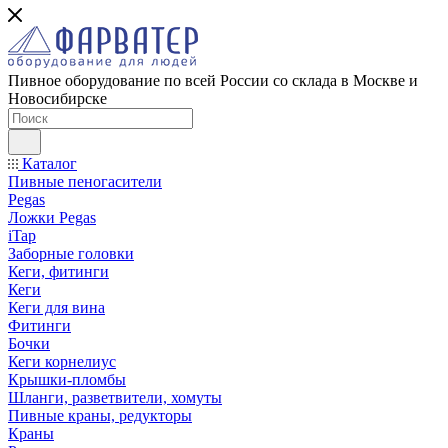
Пивное оборудование по всей России со склада в Москве и
Новосибирске
Каталог
Пивные пеногасители
Pegas
Ложки Pegas
iTap
Заборные головки
Кеги, фитинги
Кеги
Кеги для вина
Фитинги
Бочки
Кеги корнелиус
Крышки-пломбы
Шланги, разветвители, хомуты
Пивные краны, редукторы
Краны