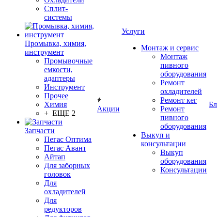
Сплит-
системы
Услуги
Промывка, химия,
Монтаж и сервис
инструмент
Монтаж
Промывочные
пивного
емкости,
оборудования
адаптеры
Ремонт
Инструмент
охладителей
Прочее
Ремонт кег
Химия
Бл
Акции
Ремонт
+ ЕЩЕ 2
пивного
оборудования
Запчасти
Выкуп и
Пегас Оптима
консультации
Пегас Авант
Выкуп
Айтап
оборудования
Для заборных
Консультации
головок
Для
охладителей
Для
редукторов