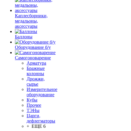
Каплесборники,
медальоны,
аксессуары
Баллоны
Оборудование б/у
Самогоноварение
Арматура
Бражные
колонны
Дрожжи,
сырье
Измерительное
оборудование
Кубы
Прочее
ТЭНы
Царги,
дефлегматоры
+ ЕЩЕ 6