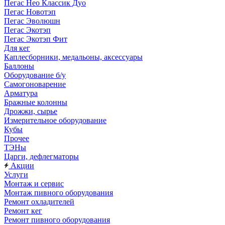
Пегас Нео Классик Дуо
Пегас Новотэп
Пегас Эволюшн
Пегас Экотэп
Пегас Экотэп Фит
Для кег
Каплесборники, медальоны, аксессуары
Баллоны
Оборудование б/у
Самогоноварение
Арматура
Бражные колонны
Дрожжи, сырье
Измерительное оборудование
Кубы
Прочее
ТЭНы
Царги, дефлегматоры
Акции
Услуги
Монтаж и сервис
Монтаж пивного оборудования
Ремонт охладителей
Ремонт кег
Ремонт пивного оборудования