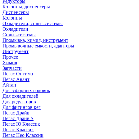
Редукторы
Колонны, диспенсеры
Диспенсеры
Колонны
Охладители, сплит-системы
Охладители
Сплит-системы
Промывка, химия, инструмент
Промывочные емкости, адаптеры
Инструмент
Прочее
Химия
Запчасти
Пегас Оптима
Пегас Авант
Айтап
Для заборных головок
Для охладителей
Для редукторов
Для фитингов кег
Пегас Драйв
Пегас Драйв S
Пегас Ю Классик
Пегас Классик
Пегас Нео Классик