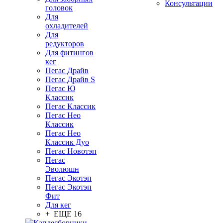
Консультации
головок
Для
охладителей
Для
редукторов
Для фитингов
кег
Пегас Драйв
Пегас Драйв S
Пегас Ю
Классик
Пегас Классик
Пегас Нео
Классик
Пегас Нео
Классик Дуо
Пегас Новотэп
Пегас
Эволюшн
Пегас Экотэп
Пегас Экотэп
Фит
Для кег
+ ЕЩЕ 16