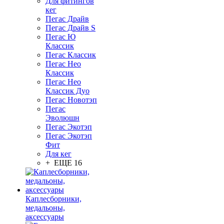
Для фитингов
кег
Пегас Драйв
Пегас Драйв S
Пегас Ю
Классик
Пегас Классик
Пегас Нео
Классик
Пегас Нео
Классик Дуо
Пегас Новотэп
Пегас
Эволюшн
Пегас Экотэп
Пегас Экотэп
Фит
Для кег
+ ЕЩЕ 16
Каплесборники,
медальоны,
аксессуары