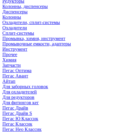
Редукторы
Колонны, диспенсеры
Диспенсеры
Колонны
Охладители, сплит-системы
Охладители
Сплит-системы
Промывка, химия, инструмент
Промывочные емкости, адаптеры
Инструмент
Прочее
Химия
Запчасти
Пегас Оптима
Пегас Авант
Айтап
Для заборных головок
Для охладителей
Для редукторов
Для фитингов кег
Пегас Драйв
Пегас Драйв S
Пегас Ю Классик
Пегас Классик
Пегас Нео Классик