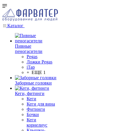
Каталог
Пивные
пеногасители
Pegas
Ложки Pegas
iTap
+ ЕЩЕ 1
Заборные головки
Кеги, фитинги
Кеги
Кеги для вина
Фитинги
Бочки
Кеги
корнелиус
Крышки-