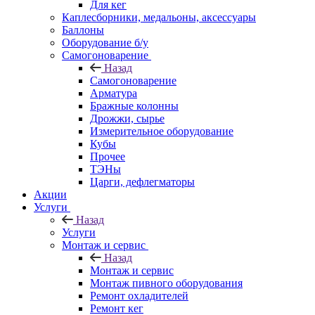
Для кег
Каплесборники, медальоны, аксессуары
Баллоны
Оборудование б/у
Самогоноварение
Назад
Самогоноварение
Арматура
Бражные колонны
Дрожжи, сырье
Измерительное оборудование
Кубы
Прочее
ТЭНы
Царги, дефлегматоры
Акции
Услуги
Назад
Услуги
Монтаж и сервис
Назад
Монтаж и сервис
Монтаж пивного оборудования
Ремонт охладителей
Ремонт кег