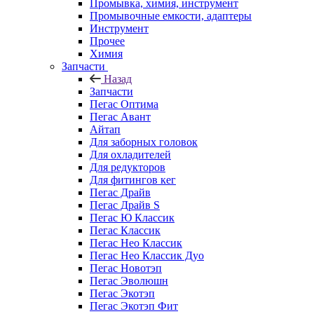
Промывка, химия, инструмент
Промывочные емкости, адаптеры
Инструмент
Прочее
Химия
Запчасти
Назад
Запчасти
Пегас Оптима
Пегас Авант
Айтап
Для заборных головок
Для охладителей
Для редукторов
Для фитингов кег
Пегас Драйв
Пегас Драйв S
Пегас Ю Классик
Пегас Классик
Пегас Нео Классик
Пегас Нео Классик Дуо
Пегас Новотэп
Пегас Эволюшн
Пегас Экотэп
Пегас Экотэп Фит