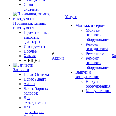
Сплит-
системы
Услуги
Промывка, химия,
Монтаж и сервис
инструмент
Монтаж
Промывочные
пивного
емкости,
оборудования
адаптеры
Ремонт
Инструмент
охладителей
Прочее
Ремонт кег
Химия
Бл
Акции
Ремонт
+ ЕЩЕ 2
пивного
оборудования
Запчасти
Выкуп и
Пегас Оптима
консультации
Пегас Авант
Выкуп
Айтап
оборудования
Для заборных
Консультации
головок
Для
охладителей
Для
редукторов