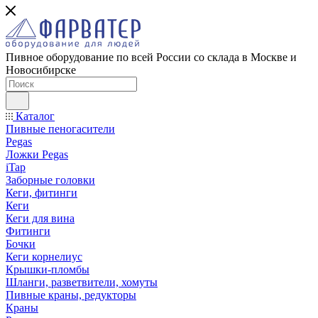
Пивное оборудование по всей России со склада в Москве и
Новосибирске
Каталог
Пивные пеногасители
Pegas
Ложки Pegas
iTap
Заборные головки
Кеги, фитинги
Кеги
Кеги для вина
Фитинги
Бочки
Кеги корнелиус
Крышки-пломбы
Шланги, разветвители, хомуты
Пивные краны, редукторы
Краны