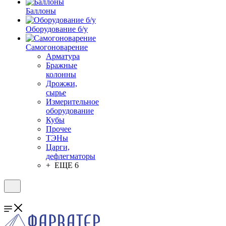
Баллоны
Оборудование б/у
Самогоноварение
Арматура
Бражные
колонны
Дрожжи,
сырье
Измерительное
оборудование
Кубы
Прочее
ТЭНы
Царги,
дефлегматоры
+ ЕЩЕ 6