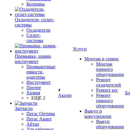
Колонны
Охладители, сплит-
системы
Охладители
Сплит-
системы
Услуги
Промывка, химия,
Монтаж и сервис
инструмент
Монтаж
Промывочные
пивного
емкости,
оборудования
адаптеры
Ремонт
Инструмент
охладителей
Прочее
Ремонт кег
Химия
Бл
Акции
Ремонт
+ ЕЩЕ 2
пивного
оборудования
Запчасти
Выкуп и
Пегас Оптима
консультации
Пегас Авант
Выкуп
Айтап
оборудования
Для заборных