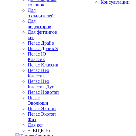
Консультации
головок
Для
охладителей
Для
редукторов
Для фитингов
кег
Пегас Драйв
Пегас Драйв S
Пегас Ю
Классик
Пегас Классик
Пегас Нео
Классик
Пегас Нео
Классик Дуо
Пегас Новотэп
Пегас
Эволюшн
Пегас Экотэп
Пегас Экотэп
Фит
Для кег
+ ЕЩЕ 16