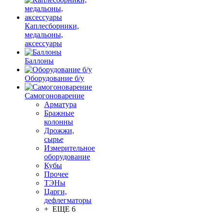
Каплесборники,
медальоны,
аксессуары
Баллоны
Оборудование б/у
Самогоноварение
Арматура
Бражные
колонны
Дрожжи,
сырье
Измерительное
оборудование
Кубы
Прочее
ТЭНы
Царги,
дефлегматоры
+ ЕЩЕ 6