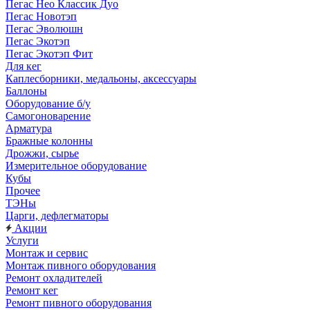
Пегас Нео Классик Дуо
Пегас Новотэп
Пегас Эволюшн
Пегас Экотэп
Пегас Экотэп Фит
Для кег
Каплесборники, медальоны, аксессуары
Баллоны
Оборудование б/у
Самогоноварение
Арматура
Бражные колонны
Дрожжи, сырье
Измерительное оборудование
Кубы
Прочее
ТЭНы
Царги, дефлегматоры
Акции
Услуги
Монтаж и сервис
Монтаж пивного оборудования
Ремонт охладителей
Ремонт кег
Ремонт пивного оборудования