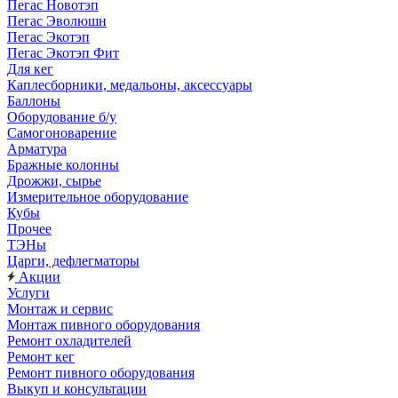
Пегас Новотэп
Пегас Эволюшн
Пегас Экотэп
Пегас Экотэп Фит
Для кег
Каплесборники, медальоны, аксессуары
Баллоны
Оборудование б/у
Самогоноварение
Арматура
Бражные колонны
Дрожжи, сырье
Измерительное оборудование
Кубы
Прочее
ТЭНы
Царги, дефлегматоры
Акции
Услуги
Монтаж и сервис
Монтаж пивного оборудования
Ремонт охладителей
Ремонт кег
Ремонт пивного оборудования
Выкуп и консультации