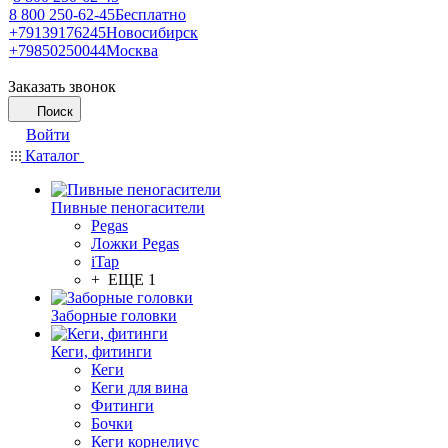
8 800 250-62-45
Бесплатно
+79139176245
Новосибирск
+79850250044
Москва
Заказать звонок
Поиск
Войти
Каталог
Пивные пеногасители
Pegas
Ложки Pegas
iTap
+ ЕЩЕ 1
Заборные головки
Кеги, фитинги
Кеги
Кеги для вина
Фитинги
Бочки
Кеги корнелиус