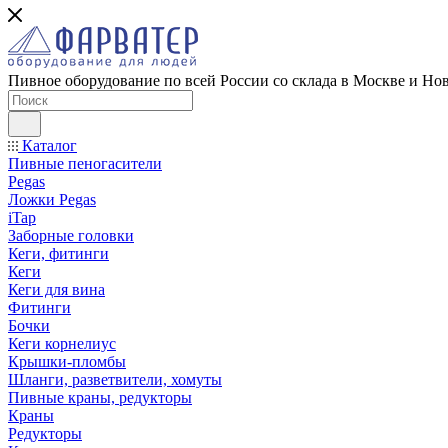
Пивное оборудование по всей России со склада в Москве и Но
Каталог
Пивные пеногасители
Pegas
Ложки Pegas
iTap
Заборные головки
Кеги, фитинги
Кеги
Кеги для вина
Фитинги
Бочки
Кеги корнелиус
Крышки-пломбы
Шланги, разветвители, хомуты
Пивные краны, редукторы
Краны
Редукторы