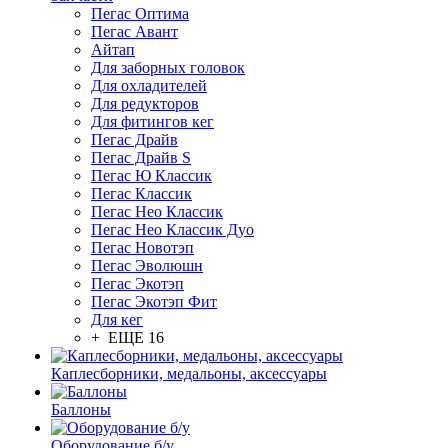
Пегас Оптима
Пегас Авант
Айтап
Для заборных головок
Для охладителей
Для редукторов
Для фитингов кег
Пегас Драйв
Пегас Драйв S
Пегас Ю Классик
Пегас Классик
Пегас Нео Классик
Пегас Нео Классик Дуо
Пегас Новотэп
Пегас Эволюшн
Пегас Экотэп
Пегас Экотэп Фит
Для кег
+ ЕЩЕ 16
Каплесборники, медальоны, аксессуары
Баллоны
Оборудование б/у