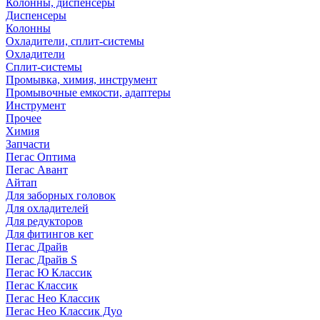
Колонны, диспенсеры
Диспенсеры
Колонны
Охладители, сплит-системы
Охладители
Сплит-системы
Промывка, химия, инструмент
Промывочные емкости, адаптеры
Инструмент
Прочее
Химия
Запчасти
Пегас Оптима
Пегас Авант
Айтап
Для заборных головок
Для охладителей
Для редукторов
Для фитингов кег
Пегас Драйв
Пегас Драйв S
Пегас Ю Классик
Пегас Классик
Пегас Нео Классик
Пегас Нео Классик Дуо