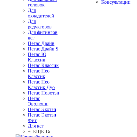
Консультации
головок
Для
охладителей
Для
редукторов
Для фитингов
кег
Пегас Драйв
Пегас Драйв S
Пегас Ю
Классик
Пегас Классик
Пегас Нео
Классик
Пегас Нео
Классик Дуо
Пегас Новотэп
Пегас
Эволюшн
Пегас Экотэп
Пегас Экотэп
Фит
Для кег
+ ЕЩЕ 16