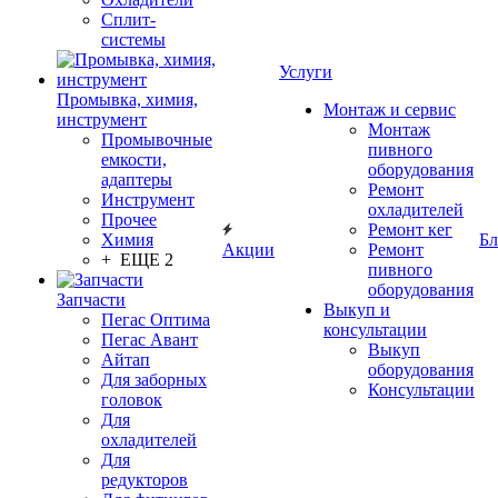
Сплит-
системы
Услуги
Промывка, химия,
Монтаж и сервис
инструмент
Монтаж
Промывочные
пивного
емкости,
оборудования
адаптеры
Ремонт
Инструмент
охладителей
Прочее
Ремонт кег
Химия
Бл
Акции
Ремонт
+ ЕЩЕ 2
пивного
оборудования
Запчасти
Выкуп и
Пегас Оптима
консультации
Пегас Авант
Выкуп
Айтап
оборудования
Для заборных
Консультации
головок
Для
охладителей
Для
редукторов