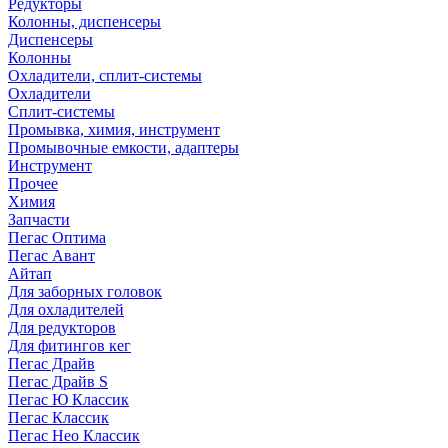
Редукторы
Колонны, диспенсеры
Диспенсеры
Колонны
Охладители, сплит-системы
Охладители
Сплит-системы
Промывка, химия, инструмент
Промывочные емкости, адаптеры
Инструмент
Прочее
Химия
Запчасти
Пегас Оптима
Пегас Авант
Айтап
Для заборных головок
Для охладителей
Для редукторов
Для фитингов кег
Пегас Драйв
Пегас Драйв S
Пегас Ю Классик
Пегас Классик
Пегас Нео Классик