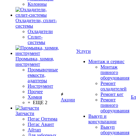
Колонны
Охладители, сплит-
системы
Охладители
Сплит-
системы
Услуги
Промывка, химия,
Монтаж и сервис
инструмент
Монтаж
Промывочные
пивного
емкости,
оборудования
адаптеры
Ремонт
Инструмент
охладителей
Прочее
Ремонт кег
Химия
Бл
Акции
Ремонт
+ ЕЩЕ 2
пивного
оборудования
Запчасти
Выкуп и
Пегас Оптима
консультации
Пегас Авант
Выкуп
Айтап
оборудования
Для заборных