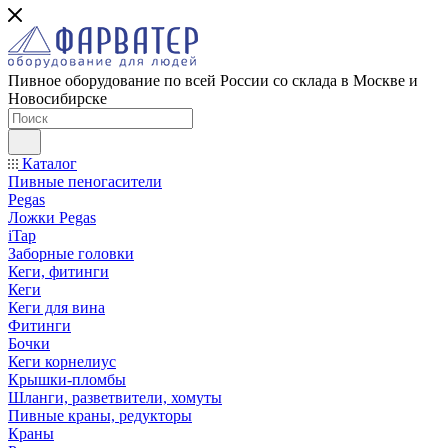
Пивное оборудование по всей России со склада в Москве и
Новосибирске
Каталог
Пивные пеногасители
Pegas
Ложки Pegas
iTap
Заборные головки
Кеги, фитинги
Кеги
Кеги для вина
Фитинги
Бочки
Кеги корнелиус
Крышки-пломбы
Шланги, разветвители, хомуты
Пивные краны, редукторы
Краны