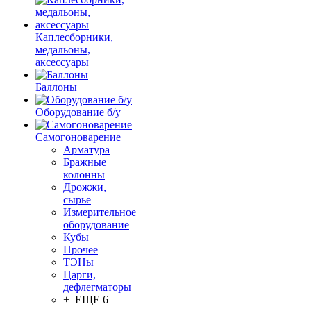
Каплесборники,
медальоны,
аксессуары
Баллоны
Оборудование б/у
Самогоноварение
Арматура
Бражные
колонны
Дрожжи,
сырье
Измерительное
оборудование
Кубы
Прочее
ТЭНы
Царги,
дефлегматоры
+ ЕЩЕ 6