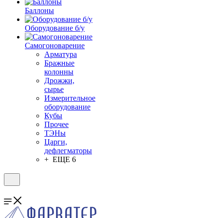
Баллоны
Оборудование б/у
Самогоноварение
Арматура
Бражные
колонны
Дрожжи,
сырье
Измерительное
оборудование
Кубы
Прочее
ТЭНы
Царги,
дефлегматоры
+ ЕЩЕ 6