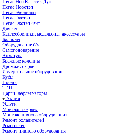
Пегас Нео Классик Дуо
Пегас Новотэп
Пегас Эволюшн
Пегас Экотэп
Пегас Экотэп Фит
Для кег
Каплесборники, медальоны, аксессуары
Баллоны
Оборудование б/у
Самогоноварение
Арматура
Бражные колонны
Дрожжи, сырье
Измерительное оборудование
Кубы
Прочее
ТЭНы
Царги, дефлегматоры
Акции
Услуги
Монтаж и сервис
Монтаж пивного оборудования
Ремонт охладителей
Ремонт кег
Ремонт пивного оборудования