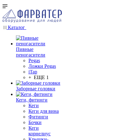
Каталог
Пивные
пеногасители
Pegas
Ложки Pegas
iTap
+ ЕЩЕ 1
Заборные головки
Кеги, фитинги
Кеги
Кеги для вина
Фитинги
Бочки
Кеги
корнелиус
Крышки-