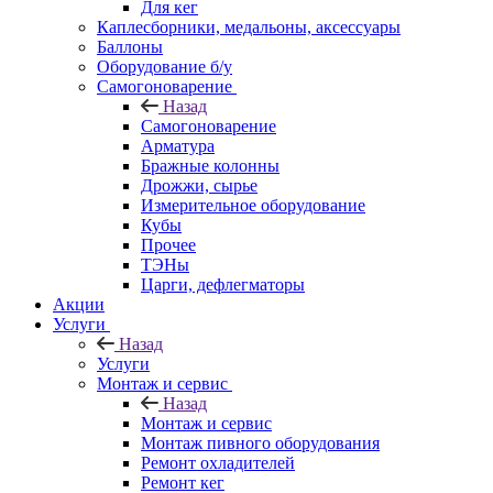
Для кег
Каплесборники, медальоны, аксессуары
Баллоны
Оборудование б/у
Самогоноварение
Назад
Самогоноварение
Арматура
Бражные колонны
Дрожжи, сырье
Измерительное оборудование
Кубы
Прочее
ТЭНы
Царги, дефлегматоры
Акции
Услуги
Назад
Услуги
Монтаж и сервис
Назад
Монтаж и сервис
Монтаж пивного оборудования
Ремонт охладителей
Ремонт кег