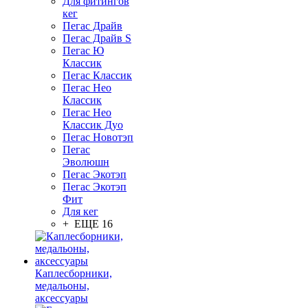
Для фитингов
кег
Пегас Драйв
Пегас Драйв S
Пегас Ю
Классик
Пегас Классик
Пегас Нео
Классик
Пегас Нео
Классик Дуо
Пегас Новотэп
Пегас
Эволюшн
Пегас Экотэп
Пегас Экотэп
Фит
Для кег
+ ЕЩЕ 16
Каплесборники,
медальоны,
аксессуары