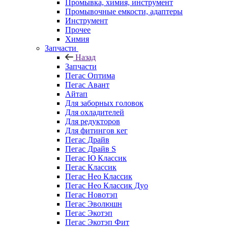
Промывка, химия, инструмент
Промывочные емкости, адаптеры
Инструмент
Прочее
Химия
Запчасти
Назад
Запчасти
Пегас Оптима
Пегас Авант
Айтап
Для заборных головок
Для охладителей
Для редукторов
Для фитингов кег
Пегас Драйв
Пегас Драйв S
Пегас Ю Классик
Пегас Классик
Пегас Нео Классик
Пегас Нео Классик Дуо
Пегас Новотэп
Пегас Эволюшн
Пегас Экотэп
Пегас Экотэп Фит