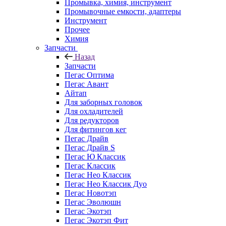
Промывка, химия, инструмент
Промывочные емкости, адаптеры
Инструмент
Прочее
Химия
Запчасти
Назад
Запчасти
Пегас Оптима
Пегас Авант
Айтап
Для заборных головок
Для охладителей
Для редукторов
Для фитингов кег
Пегас Драйв
Пегас Драйв S
Пегас Ю Классик
Пегас Классик
Пегас Нео Классик
Пегас Нео Классик Дуо
Пегас Новотэп
Пегас Эволюшн
Пегас Экотэп
Пегас Экотэп Фит