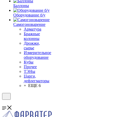
Баллоны
Оборудование б/у
Самогоноварение
Арматура
Бражные
колонны
Дрожжи,
сырье
Измерительное
оборудование
Кубы
Прочее
ТЭНы
Царги,
дефлегматоры
+ ЕЩЕ 6