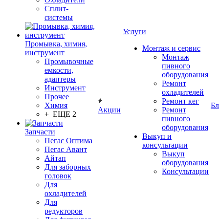
Сплит-
системы
Услуги
Промывка, химия,
Монтаж и сервис
инструмент
Монтаж
Промывочные
пивного
емкости,
оборудования
адаптеры
Ремонт
Инструмент
охладителей
Прочее
Ремонт кег
Химия
Бл
Акции
Ремонт
+ ЕЩЕ 2
пивного
оборудования
Запчасти
Выкуп и
Пегас Оптима
консультации
Пегас Авант
Выкуп
Айтап
оборудования
Для заборных
Консультации
головок
Для
охладителей
Для
редукторов