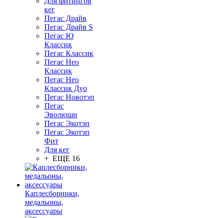
Для фитингов
кег
Пегас Драйв
Пегас Драйв S
Пегас Ю
Классик
Пегас Классик
Пегас Нео
Классик
Пегас Нео
Классик Дуо
Пегас Новотэп
Пегас
Эволюшн
Пегас Экотэп
Пегас Экотэп
Фит
Для кег
+ ЕЩЕ 16
Каплесборники,
медальоны,
аксессуары