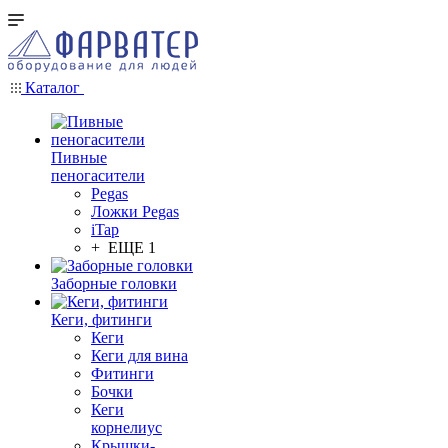
Каталог
Пивные
пеногасители
Pegas
Ложки Pegas
iTap
+ ЕЩЕ 1
Заборные головки
Кеги, фитинги
Кеги
Кеги для вина
Фитинги
Бочки
Кеги
корнелиус
Крышки-