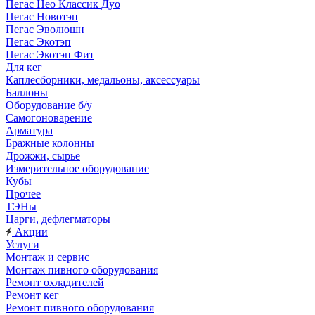
Пегас Нео Классик Дуо
Пегас Новотэп
Пегас Эволюшн
Пегас Экотэп
Пегас Экотэп Фит
Для кег
Каплесборники, медальоны, аксессуары
Баллоны
Оборудование б/у
Самогоноварение
Арматура
Бражные колонны
Дрожжи, сырье
Измерительное оборудование
Кубы
Прочее
ТЭНы
Царги, дефлегматоры
Акции
Услуги
Монтаж и сервис
Монтаж пивного оборудования
Ремонт охладителей
Ремонт кег
Ремонт пивного оборудования