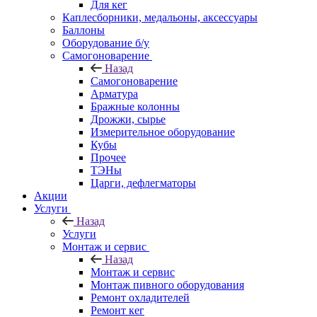
Для кег
Каплесборники, медальоны, аксессуары
Баллоны
Оборудование б/у
Самогоноварение
Назад
Самогоноварение
Арматура
Бражные колонны
Дрожжи, сырье
Измерительное оборудование
Кубы
Прочее
ТЭНы
Царги, дефлегматоры
Акции
Услуги
Назад
Услуги
Монтаж и сервис
Назад
Монтаж и сервис
Монтаж пивного оборудования
Ремонт охладителей
Ремонт кег