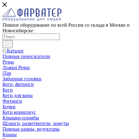
Пивное оборудование по всей России со склада в Москве и
Новосибирске
Каталог
Пивные пеногасители
Pegas
Ложки Pegas
iTap
Заборные головки
Кеги, фитинги
Кеги
Кеги для вина
Фитинги
Бочки
Кеги корнелиус
Крышки-пломбы
Шланги, разветвители, хомуты
Пивные краны, редукторы
Краны