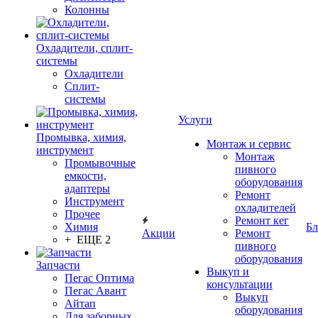
Колонны
Охладители, сплит-
системы
Охладители
Сплит-
системы
Услуги
Промывка, химия,
Монтаж и сервис
инструмент
Монтаж
Промывочные
пивного
емкости,
оборудования
адаптеры
Ремонт
Инструмент
охладителей
Прочее
Ремонт кег
Химия
Бл
Акции
Ремонт
+ ЕЩЕ 2
пивного
оборудования
Запчасти
Выкуп и
Пегас Оптима
консультации
Пегас Авант
Выкуп
Айтап
оборудования
Для заборных