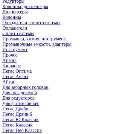
Редукторы
Колонны, диспенсеры
Диспенсеры
Колонны
Охладители, сплит-системы
Охладители
Сплит-системы
Промывка, химия, инструмент
Промывочные емкости, адаптеры
Инструмент
Прочее
Химия
Запчасти
Пегас Оптима
Пегас Авант
Айтап
Для заборных головок
Для охладителей
Для редукторов
Для фитингов кег
Пегас Драйв
Пегас Драйв S
Пегас Ю Классик
Пегас Классик
Пегас Нео Классик