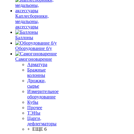
Каплесборники,
медальоны,
аксессуары
Баллоны
Оборудование б/у
Самогоноварение
Арматура
Бражные
колонны
Дрожжи,
сырье
Измерительное
оборудование
Кубы
Прочее
ТЭНы
Царги,
дефлегматоры
+ ЕЩЕ 6