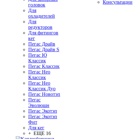
Консультации
головок
Для
охладителей
Для
редукторов
Для фитингов
кег
Пегас Драйв
Пегас Драйв S
Пегас Ю
Классик
Пегас Классик
Пегас Нео
Классик
Пегас Нео
Классик Дуо
Пегас Новотэп
Пегас
Эволюшн
Пегас Экотэп
Пегас Экотэп
Фит
Для кег
+ ЕЩЕ 16