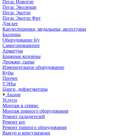
Пегас Новотэп
Пегас Эволюшн
Пегас Экотэп
Пегас Экотэп Фит
Для кег
Каплесборники, медальоны, аксессуары
Баллоны
Оборудование б/у
Самогоноварение
Арматура
Бражные колонны
Дрожжи, сырье
Измерительное оборудование
Кубы
Прочее
ТЭНы
Царги, дефлегматоры
Акции
Услуги
Монтаж и сервис
Монтаж пивного оборудования
Ремонт охладителей
Ремонт кег
Ремонт пивного оборудования
Выкуп и консультации