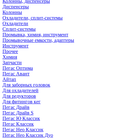
Колонны, диспенсеры
Диспенсеры
Колонны
Охладители, сплит-системы
Охладители
Сплит-системы
Промывка, химия, инструмент
Промывочные емкости, адаптеры
Инструмент
Прочее
Химия
Запчасти
Пегас Оптима
Пегас Авант
Айтап
Для заборных головок
Для охладителей
Для редукторов
Для фитингов кег
Пегас Драйв
Пегас Драйв S
Пегас Ю Классик
Пегас Классик
Пегас Нео Классик
Пегас Нео Классик Дуо