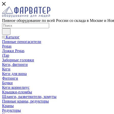
Пивное оборудование по всей России со склада в Москве и Но
Каталог
Пивные пеногасители
Pegas
Ложки Pegas
iTap
Заборные головки
Кеги, фитинги
Кеги
Кеги для вина
Фитинги
Бочки
Кеги корнелиус
Крышки-пломбы
Шланги, разветвители, хомуты
Пивные краны, редукторы
Краны
Редукторы