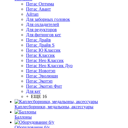
Пегас Оптима
Пегас Авант
Айтап
Для заборных головок
Для охладителей
Для редукторов
Для фитингов кег
Пегас Драйв
Пегас Драйв S
Пегас Ю Классик
Пегас Классик
Пегас Нео Классик
Пегас Нео Классик Дуо
Пегас Новотэп
Пегас Эволюшн
Пегас Экотэп
Пегас Экотэп Фит
Для кег
+ ЕЩЕ 16
Каплесборники, медальоны, аксессуары
Баллоны
Оборудование б/у