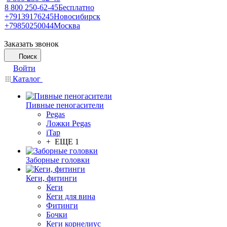
8 800 250-62-45
Бесплатно
+79139176245
Новосибирск
+79850250044
Москва
Заказать звонок
Поиск
Войти
Каталог
Пивные пеногасители
Pegas
Ложки Pegas
iTap
+ ЕЩЕ 1
Заборные головки
Кеги, фитинги
Кеги
Кеги для вина
Фитинги
Бочки
Кеги корнелиус