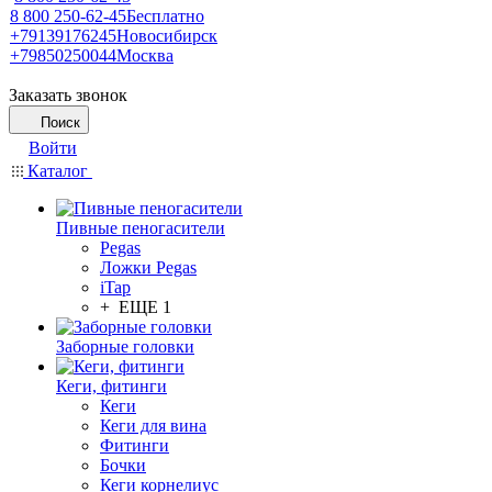
8 800 250-62-45
Бесплатно
+79139176245
Новосибирск
+79850250044
Москва
Заказать звонок
Поиск
Войти
Каталог
Пивные пеногасители
Pegas
Ложки Pegas
iTap
+ ЕЩЕ 1
Заборные головки
Кеги, фитинги
Кеги
Кеги для вина
Фитинги
Бочки
Кеги корнелиус