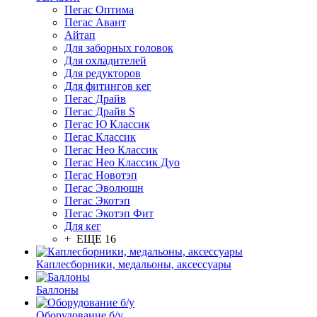
Пегас Оптима
Пегас Авант
Айтап
Для заборных головок
Для охладителей
Для редукторов
Для фитингов кег
Пегас Драйв
Пегас Драйв S
Пегас Ю Классик
Пегас Классик
Пегас Нео Классик
Пегас Нео Классик Дуо
Пегас Новотэп
Пегас Эволюшн
Пегас Экотэп
Пегас Экотэп Фит
Для кег
+ ЕЩЕ 16
Каплесборники, медальоны, аксессуары
Баллоны
Оборудование б/у