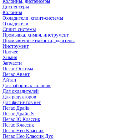
Колонны, диспенсеры
Диспенсеры
Колонны
Охладители, сплит-системы
Охладители
Сплит-системы
Промывка, химия, инструмент
Промывочные емкости, адаптеры
Инструмент
Прочее
Химия
Запчасти
Пегас Оптима
Пегас Авант
Айтап
Для заборных головок
Для охладителей
Для редукторов
Для фитингов кег
Пегас Драйв
Пегас Драйв S
Пегас Ю Классик
Пегас Классик
Пегас Нео Классик
Пегас Нео Классик Дуо