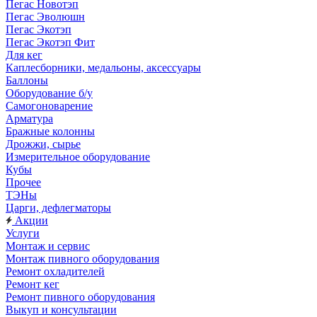
Пегас Новотэп
Пегас Эволюшн
Пегас Экотэп
Пегас Экотэп Фит
Для кег
Каплесборники, медальоны, аксессуары
Баллоны
Оборудование б/у
Самогоноварение
Арматура
Бражные колонны
Дрожжи, сырье
Измерительное оборудование
Кубы
Прочее
ТЭНы
Царги, дефлегматоры
Акции
Услуги
Монтаж и сервис
Монтаж пивного оборудования
Ремонт охладителей
Ремонт кег
Ремонт пивного оборудования
Выкуп и консультации