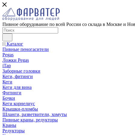
Пивное оборудование по всей России со склада в Москве и Но
Каталог
Пивные пеногасители
Pegas
Ложки Pegas
iTap
Заборные головки
Кеги, фитинги
Кеги
Кеги для вина
Фитинги
Бочки
Кеги корнелиус
Крышки-пломбы
Шланги, разветвители, хомуты
Пивные краны, редукторы
Краны
Редукторы