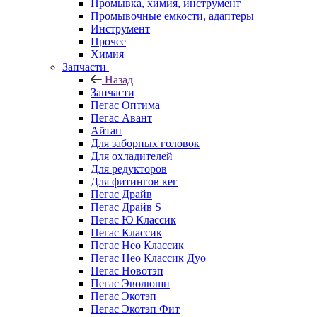
Промывка, химия, инструмент
Промывочные емкости, адаптеры
Инструмент
Прочее
Химия
Запчасти
Назад
Запчасти
Пегас Оптима
Пегас Авант
Айтап
Для заборных головок
Для охладителей
Для редукторов
Для фитингов кег
Пегас Драйв
Пегас Драйв S
Пегас Ю Классик
Пегас Классик
Пегас Нео Классик
Пегас Нео Классик Дуо
Пегас Новотэп
Пегас Эволюшн
Пегас Экотэп
Пегас Экотэп Фит