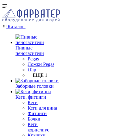
Каталог
Пивные
пеногасители
Pegas
Ложки Pegas
iTap
+ ЕЩЕ 1
Заборные головки
Кеги, фитинги
Кеги
Кеги для вина
Фитинги
Бочки
Кеги
корнелиус
Крышки-