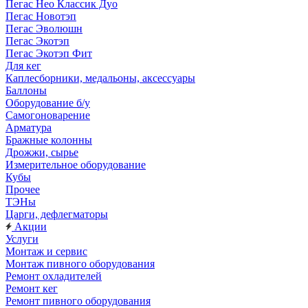
Пегас Нео Классик Дуо
Пегас Новотэп
Пегас Эволюшн
Пегас Экотэп
Пегас Экотэп Фит
Для кег
Каплесборники, медальоны, аксессуары
Баллоны
Оборудование б/у
Самогоноварение
Арматура
Бражные колонны
Дрожжи, сырье
Измерительное оборудование
Кубы
Прочее
ТЭНы
Царги, дефлегматоры
Акции
Услуги
Монтаж и сервис
Монтаж пивного оборудования
Ремонт охладителей
Ремонт кег
Ремонт пивного оборудования