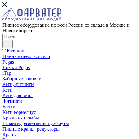
Пивное оборудование по всей России со склада в Москве и
Новосибирске
Каталог
Пивные пеногасители
Pegas
Ложки Pegas
iTap
Заборные головки
Кеги, фитинги
Кеги
Кеги для вина
Фитинги
Бочки
Кеги корнелиус
Крышки-пломбы
Шланги, разветвители, хомуты
Пивные краны, редукторы
Краны