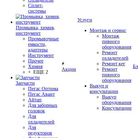
Сплит-
системы
Услуги
Промывка, химия,
Монтаж и сервис
инструмент
Монтаж
Промывочные
пивного
емкости,
оборудования
адаптеры
Ремонт
Инструмент
охладителей
Прочее
Ремонт кег
Химия
Бл
Акции
Ремонт
+ ЕЩЕ 2
пивного
оборудования
Запчасти
Выкуп и
Пегас Оптима
консультации
Пегас Авант
Выкуп
Айтап
оборудования
Для заборных
Консультации
головок
Для
охладителей
Для
редукторов