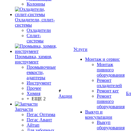
Колонны
Охладители, сплит-
системы
Охладители
Сплит-
системы
Услуги
Промывка, химия,
Монтаж и сервис
инструмент
Монтаж
Промывочные
пивного
емкости,
оборудования
адаптеры
Ремонт
Инструмент
охладителей
Прочее
Ремонт кег
Химия
Бл
Акции
Ремонт
+ ЕЩЕ 2
пивного
оборудования
Запчасти
Выкуп и
Пегас Оптима
консультации
Пегас Авант
Выкуп
Айтап
оборудования
Для заборных