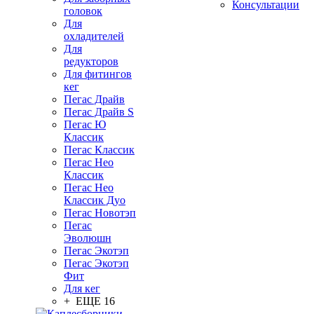
Консультации
головок
Для
охладителей
Для
редукторов
Для фитингов
кег
Пегас Драйв
Пегас Драйв S
Пегас Ю
Классик
Пегас Классик
Пегас Нео
Классик
Пегас Нео
Классик Дуо
Пегас Новотэп
Пегас
Эволюшн
Пегас Экотэп
Пегас Экотэп
Фит
Для кег
+ ЕЩЕ 16