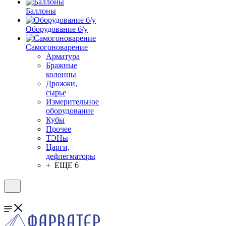
Баллоны
Оборудование б/у
Самогоноварение
Арматура
Бражные
колонны
Дрожжи,
сырье
Измерительное
оборудование
Кубы
Прочее
ТЭНы
Царги,
дефлегматоры
+ ЕЩЕ 6