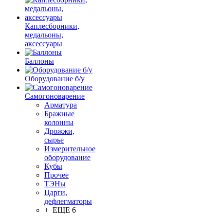
Каплесборники,
медальоны,
аксессуары
Баллоны
Оборудование б/у
Самогоноварение
Арматура
Бражные
колонны
Дрожжи,
сырье
Измерительное
оборудование
Кубы
Прочее
ТЭНы
Царги,
дефлегматоры
+ ЕЩЕ 6