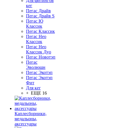
Для фитингов
кег
Пегас Драйв
Пегас Драйв S
Пегас Ю
Классик
Пегас Классик
Пегас Нео
Классик
Пегас Нео
Классик Дуо
Пегас Новотэп
Пегас
Эволюшн
Пегас Экотэп
Пегас Экотэп
Фит
Для кег
+ ЕЩЕ 16
Каплесборники,
медальоны,
аксессуары