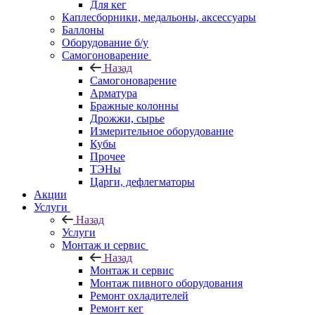
Для кег
Каплесборники, медальоны, аксессуары
Баллоны
Оборудование б/у
Самогоноварение
Назад
Самогоноварение
Арматура
Бражные колонны
Дрожжи, сырье
Измерительное оборудование
Кубы
Прочее
ТЭНы
Царги, дефлегматоры
Акции
Услуги
Назад
Услуги
Монтаж и сервис
Назад
Монтаж и сервис
Монтаж пивного оборудования
Ремонт охладителей
Ремонт кег