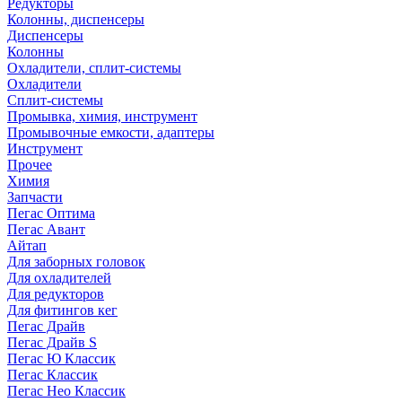
Редукторы
Колонны, диспенсеры
Диспенсеры
Колонны
Охладители, сплит-системы
Охладители
Сплит-системы
Промывка, химия, инструмент
Промывочные емкости, адаптеры
Инструмент
Прочее
Химия
Запчасти
Пегас Оптима
Пегас Авант
Айтап
Для заборных головок
Для охладителей
Для редукторов
Для фитингов кег
Пегас Драйв
Пегас Драйв S
Пегас Ю Классик
Пегас Классик
Пегас Нео Классик