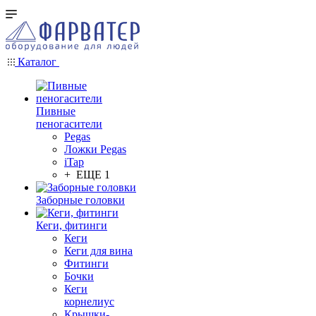
Каталог
Пивные
пеногасители
Pegas
Ложки Pegas
iTap
+ ЕЩЕ 1
Заборные головки
Кеги, фитинги
Кеги
Кеги для вина
Фитинги
Бочки
Кеги
корнелиус
Крышки-