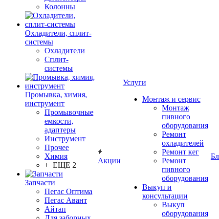
Колонны
Охладители, сплит-
системы
Охладители
Сплит-
системы
Услуги
Промывка, химия,
Монтаж и сервис
инструмент
Монтаж
Промывочные
пивного
емкости,
оборудования
адаптеры
Ремонт
Инструмент
охладителей
Прочее
Ремонт кег
Химия
Бл
Акции
Ремонт
+ ЕЩЕ 2
пивного
оборудования
Запчасти
Выкуп и
Пегас Оптима
консультации
Пегас Авант
Выкуп
Айтап
оборудования
Для заборных