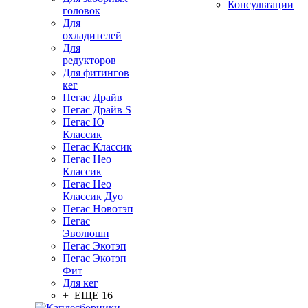
Консультации
головок
Для
охладителей
Для
редукторов
Для фитингов
кег
Пегас Драйв
Пегас Драйв S
Пегас Ю
Классик
Пегас Классик
Пегас Нео
Классик
Пегас Нео
Классик Дуо
Пегас Новотэп
Пегас
Эволюшн
Пегас Экотэп
Пегас Экотэп
Фит
Для кег
+ ЕЩЕ 16