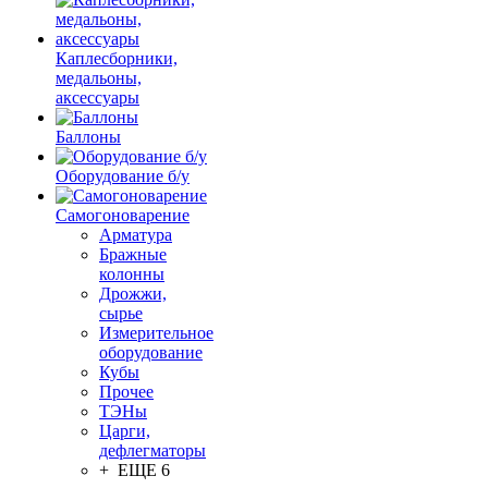
Каплесборники,
медальоны,
аксессуары
Баллоны
Оборудование б/у
Самогоноварение
Арматура
Бражные
колонны
Дрожжи,
сырье
Измерительное
оборудование
Кубы
Прочее
ТЭНы
Царги,
дефлегматоры
+ ЕЩЕ 6