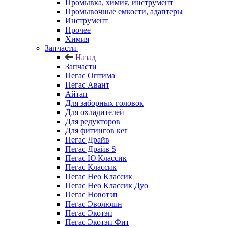
Промывка, химия, инструмент
Промывочные емкости, адаптеры
Инструмент
Прочее
Химия
Запчасти
Назад
Запчасти
Пегас Оптима
Пегас Авант
Айтап
Для заборных головок
Для охладителей
Для редукторов
Для фитингов кег
Пегас Драйв
Пегас Драйв S
Пегас Ю Классик
Пегас Классик
Пегас Нео Классик
Пегас Нео Классик Дуо
Пегас Новотэп
Пегас Эволюшн
Пегас Экотэп
Пегас Экотэп Фит