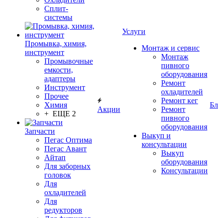
Сплит-
системы
Услуги
Промывка, химия,
Монтаж и сервис
инструмент
Монтаж
Промывочные
пивного
емкости,
оборудования
адаптеры
Ремонт
Инструмент
охладителей
Прочее
Ремонт кег
Химия
Бл
Акции
Ремонт
+ ЕЩЕ 2
пивного
оборудования
Запчасти
Выкуп и
Пегас Оптима
консультации
Пегас Авант
Выкуп
Айтап
оборудования
Для заборных
Консультации
головок
Для
охладителей
Для
редукторов