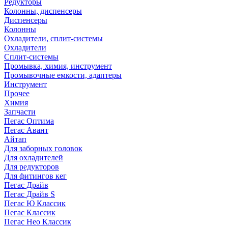
Редукторы
Колонны, диспенсеры
Диспенсеры
Колонны
Охладители, сплит-системы
Охладители
Сплит-системы
Промывка, химия, инструмент
Промывочные емкости, адаптеры
Инструмент
Прочее
Химия
Запчасти
Пегас Оптима
Пегас Авант
Айтап
Для заборных головок
Для охладителей
Для редукторов
Для фитингов кег
Пегас Драйв
Пегас Драйв S
Пегас Ю Классик
Пегас Классик
Пегас Нео Классик