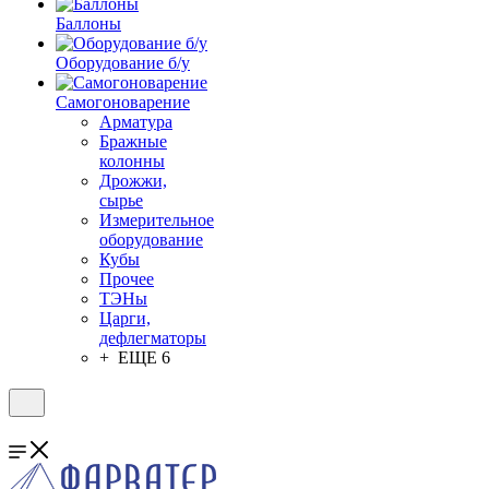
Баллоны
Оборудование б/у
Самогоноварение
Арматура
Бражные
колонны
Дрожжи,
сырье
Измерительное
оборудование
Кубы
Прочее
ТЭНы
Царги,
дефлегматоры
+ ЕЩЕ 6