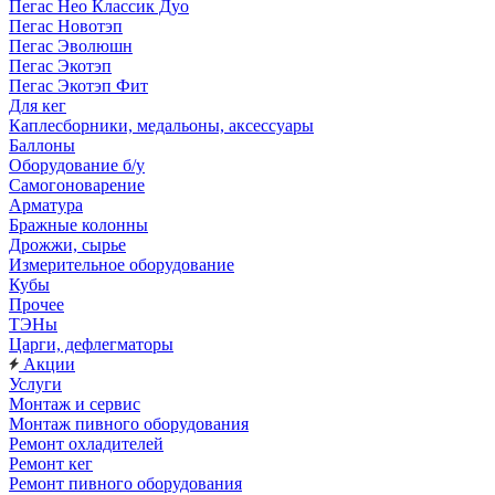
Пегас Нео Классик Дуо
Пегас Новотэп
Пегас Эволюшн
Пегас Экотэп
Пегас Экотэп Фит
Для кег
Каплесборники, медальоны, аксессуары
Баллоны
Оборудование б/у
Самогоноварение
Арматура
Бражные колонны
Дрожжи, сырье
Измерительное оборудование
Кубы
Прочее
ТЭНы
Царги, дефлегматоры
Акции
Услуги
Монтаж и сервис
Монтаж пивного оборудования
Ремонт охладителей
Ремонт кег
Ремонт пивного оборудования