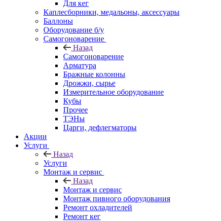
Для кег
Каплесборники, медальоны, аксессуары
Баллоны
Оборудование б/у
Самогоноварение
Назад
Самогоноварение
Арматура
Бражные колонны
Дрожжи, сырье
Измерительное оборудование
Кубы
Прочее
ТЭНы
Царги, дефлегматоры
Акции
Услуги
Назад
Услуги
Монтаж и сервис
Назад
Монтаж и сервис
Монтаж пивного оборудования
Ремонт охладителей
Ремонт кег