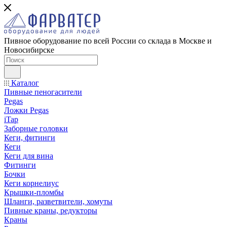
Пивное оборудование по всей России со склада в Москве и
Новосибирске
Каталог
Пивные пеногасители
Pegas
Ложки Pegas
iTap
Заборные головки
Кеги, фитинги
Кеги
Кеги для вина
Фитинги
Бочки
Кеги корнелиус
Крышки-пломбы
Шланги, разветвители, хомуты
Пивные краны, редукторы
Краны