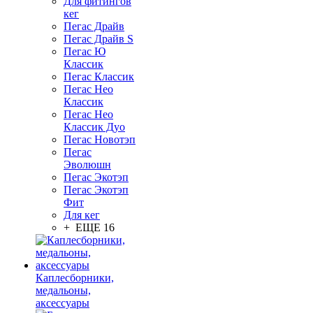
Для фитингов
кег
Пегас Драйв
Пегас Драйв S
Пегас Ю
Классик
Пегас Классик
Пегас Нео
Классик
Пегас Нео
Классик Дуо
Пегас Новотэп
Пегас
Эволюшн
Пегас Экотэп
Пегас Экотэп
Фит
Для кег
+ ЕЩЕ 16
Каплесборники,
медальоны,
аксессуары