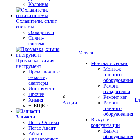
Колонны
Охладители, сплит-
системы
Охладители
Сплит-
системы
Услуги
Промывка, химия,
Монтаж и сервис
инструмент
Монтаж
Промывочные
пивного
емкости,
оборудования
адаптеры
Ремонт
Инструмент
охладителей
Прочее
Ремонт кег
Химия
Бл
Акции
Ремонт
+ ЕЩЕ 2
пивного
оборудования
Запчасти
Выкуп и
Пегас Оптима
консультации
Пегас Авант
Выкуп
Айтап
оборудования
Для заборных