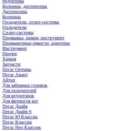
Редукторы
Колонны, диспенсеры
Диспенсеры
Колонны
Охладители, сплит-системы
Охладители
Сплит-системы
Промывка, химия, инструмент
Промывочные емкости, адаптеры
Инструмент
Прочее
Химия
Запчасти
Пегас Оптима
Пегас Авант
Айтап
Для заборных головок
Для охладителей
Для редукторов
Для фитингов кег
Пегас Драйв
Пегас Драйв S
Пегас Ю Классик
Пегас Классик
Пегас Нео Классик