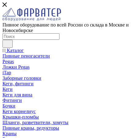
Пивное оборудование по всей России со склада в Москве и
Новосибирске
Каталог
Пивные пеногасители
Pegas
Ложки Pegas
iTap
Заборные головки
Кеги, фитинги
Кеги
Кеги для вина
Фитинги
Бочки
Кеги корнелиус
Крышки-пломбы
Шланги, разветвители, хомуты
Пивные краны, редукторы
Краны