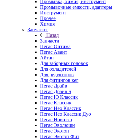
Промывка, химия, инструмент
Промывочные емкости, адаптеры
Инструмент
Прочее
Химия
Запчасти
Назад
Запчасти
Пегас Оптима
Пегас Авант
Айтап
Для заборных головок
Для охладителей
Для редукторов
Для фитингов кег
Пегас Драйв
Пегас Драйв S
Пегас Ю Классик
Пегас Классик
Пегас Нео Классик
Пегас Нео Классик Дуо
Пегас Новотэп
Пегас Эволюшн
Пегас Экотэп
Пегас Экотэп Фит