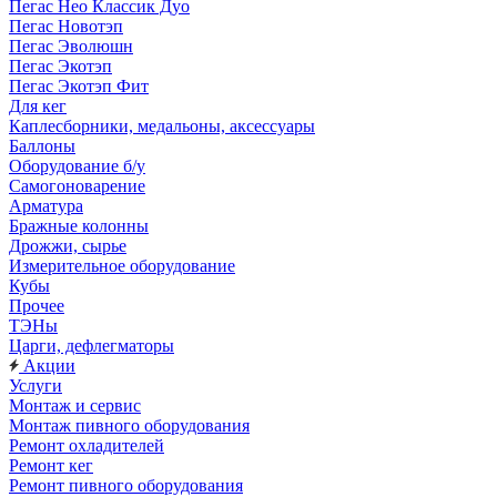
Пегас Нео Классик Дуо
Пегас Новотэп
Пегас Эволюшн
Пегас Экотэп
Пегас Экотэп Фит
Для кег
Каплесборники, медальоны, аксессуары
Баллоны
Оборудование б/у
Самогоноварение
Арматура
Бражные колонны
Дрожжи, сырье
Измерительное оборудование
Кубы
Прочее
ТЭНы
Царги, дефлегматоры
Акции
Услуги
Монтаж и сервис
Монтаж пивного оборудования
Ремонт охладителей
Ремонт кег
Ремонт пивного оборудования