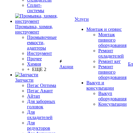
Сплит-
системы
Услуги
Промывка, химия,
Монтаж и сервис
инструмент
Монтаж
Промывочные
пивного
емкости,
оборудования
адаптеры
Ремонт
Инструмент
охладителей
Прочее
Ремонт кег
Химия
Бл
Акции
Ремонт
+ ЕЩЕ 2
пивного
оборудования
Запчасти
Выкуп и
Пегас Оптима
консультации
Пегас Авант
Выкуп
Айтап
оборудования
Для заборных
Консультации
головок
Для
охладителей
Для
редукторов