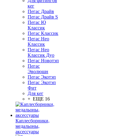
Для фитингов
кег
Пегас Драйв
Пегас Драйв S
Пегас Ю
Классик
Пегас Классик
Пегас Нео
Классик
Пегас Нео
Классик Дуо
Пегас Новотэп
Пегас
Эволюшн
Пегас Экотэп
Пегас Экотэп
Фит
Для кег
+ ЕЩЕ 16
Каплесборники,
медальоны,
аксессуары