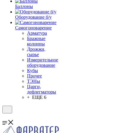
Баллоны
Оборудование б/у
Самогоноварение
Арматура
Бражные
колонны
Дрожжи,
сырье
Измерительное
оборудование
Кубы
Прочее
ТЭНы
Царги,
дефлегматоры
+ ЕЩЕ 6