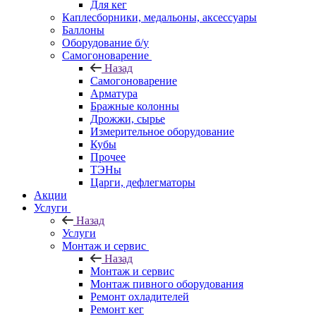
Для кег
Каплесборники, медальоны, аксессуары
Баллоны
Оборудование б/у
Самогоноварение
Назад
Самогоноварение
Арматура
Бражные колонны
Дрожжи, сырье
Измерительное оборудование
Кубы
Прочее
ТЭНы
Царги, дефлегматоры
Акции
Услуги
Назад
Услуги
Монтаж и сервис
Назад
Монтаж и сервис
Монтаж пивного оборудования
Ремонт охладителей
Ремонт кег