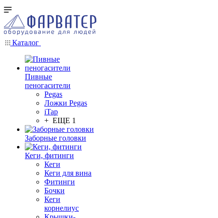
Каталог
Пивные
пеногасители
Pegas
Ложки Pegas
iTap
+ ЕЩЕ 1
Заборные головки
Кеги, фитинги
Кеги
Кеги для вина
Фитинги
Бочки
Кеги
корнелиус
Крышки-