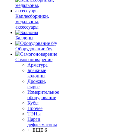
Каплесборники,
медальоны,
аксессуары
Баллоны
Оборудование б/у
Самогоноварение
Арматура
Бражные
колонны
Дрожжи,
сырье
Измерительное
оборудование
Кубы
Прочее
ТЭНы
Царги,
дефлегматоры
+ ЕЩЕ 6