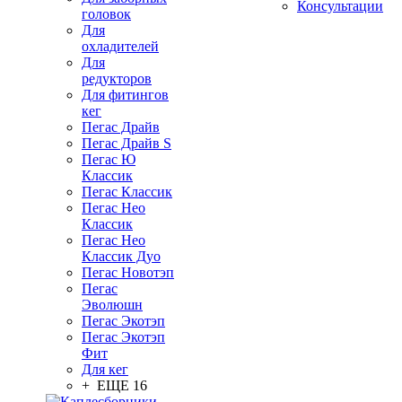
Консультации
головок
Для
охладителей
Для
редукторов
Для фитингов
кег
Пегас Драйв
Пегас Драйв S
Пегас Ю
Классик
Пегас Классик
Пегас Нео
Классик
Пегас Нео
Классик Дуо
Пегас Новотэп
Пегас
Эволюшн
Пегас Экотэп
Пегас Экотэп
Фит
Для кег
+ ЕЩЕ 16