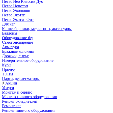
Пегас Нео Классик Дуо
Пегас Новотэп
Пегас Эволюшн
Пегас Экотэп
Пегас Экотэп Фит
Для кег
Каплесборники, медальоны, аксессуары
Баллоны
Оборудование б/у
Самогоноварение
Арматура
Бражные колонны
Дрожжи, сырье
Измерительное оборудование
Кубы
Прочее
ТЭНы
Царги, дефлегматоры
Акции
Услуги
Монтаж и сервис
Монтаж пивного оборудования
Ремонт охладителей
Ремонт кег
Ремонт пивного оборудования