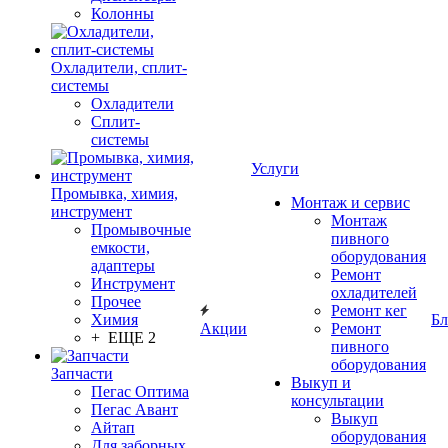
Колонны
Охладители, сплит-
системы
Охладители
Сплит-
системы
Услуги
Промывка, химия,
Монтаж и сервис
инструмент
Монтаж
Промывочные
пивного
емкости,
оборудования
адаптеры
Ремонт
Инструмент
охладителей
Прочее
Ремонт кег
Химия
Бл
Акции
Ремонт
+ ЕЩЕ 2
пивного
оборудования
Запчасти
Выкуп и
Пегас Оптима
консультации
Пегас Авант
Выкуп
Айтап
оборудования
Для заборных