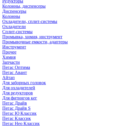
Редукторы
Колонны, диспенсеры
Диспенсеры
Колонны
Охладители, сплит-системы
Охладители
Сплит-системы
Промывка, химия, инструмент
Промывочные емкости, адаптеры
Инструмент
Прочее
Химия
Запчасти
Пегас Оптима
Пегас Авант
Айтап
Для заборных головок
Для охладителей
Для редукторов
Для фитингов кег
Пегас Драйв
Пегас Драйв S
Пегас Ю Классик
Пегас Классик
Пегас Нео Классик