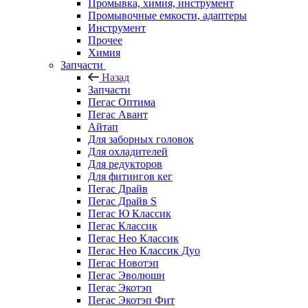
Промывка, химия, инструмент
Промывочные емкости, адаптеры
Инструмент
Прочее
Химия
Запчасти
Назад
Запчасти
Пегас Оптима
Пегас Авант
Айтап
Для заборных головок
Для охладителей
Для редукторов
Для фитингов кег
Пегас Драйв
Пегас Драйв S
Пегас Ю Классик
Пегас Классик
Пегас Нео Классик
Пегас Нео Классик Дуо
Пегас Новотэп
Пегас Эволюшн
Пегас Экотэп
Пегас Экотэп Фит