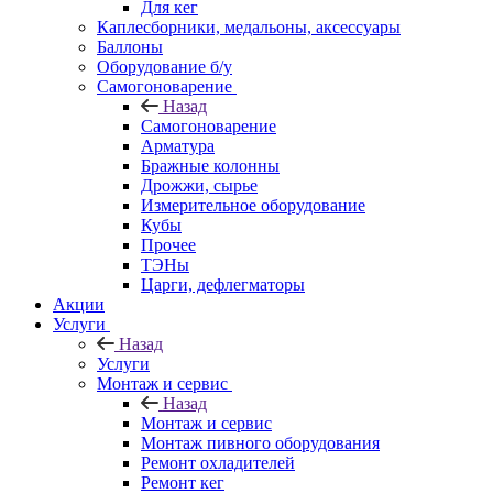
Для кег
Каплесборники, медальоны, аксессуары
Баллоны
Оборудование б/у
Самогоноварение
Назад
Самогоноварение
Арматура
Бражные колонны
Дрожжи, сырье
Измерительное оборудование
Кубы
Прочее
ТЭНы
Царги, дефлегматоры
Акции
Услуги
Назад
Услуги
Монтаж и сервис
Назад
Монтаж и сервис
Монтаж пивного оборудования
Ремонт охладителей
Ремонт кег