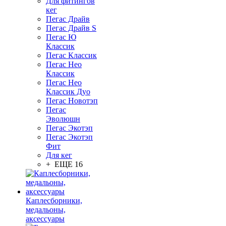
Для фитингов
кег
Пегас Драйв
Пегас Драйв S
Пегас Ю
Классик
Пегас Классик
Пегас Нео
Классик
Пегас Нео
Классик Дуо
Пегас Новотэп
Пегас
Эволюшн
Пегас Экотэп
Пегас Экотэп
Фит
Для кег
+ ЕЩЕ 16
Каплесборники,
медальоны,
аксессуары