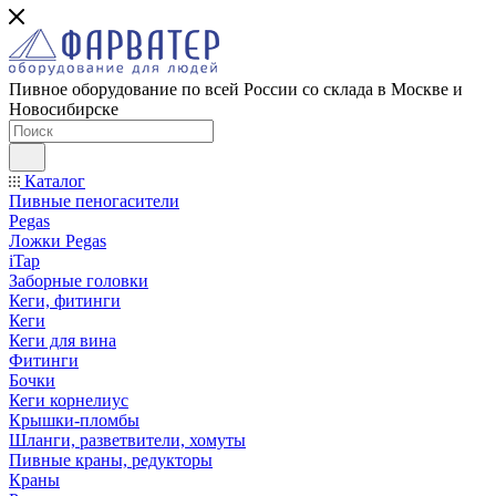
Пивное оборудование по всей России со склада в Москве и
Новосибирске
Каталог
Пивные пеногасители
Pegas
Ложки Pegas
iTap
Заборные головки
Кеги, фитинги
Кеги
Кеги для вина
Фитинги
Бочки
Кеги корнелиус
Крышки-пломбы
Шланги, разветвители, хомуты
Пивные краны, редукторы
Краны