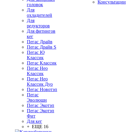
Консультации
головок
Для
охладителей
Для
редукторов
Для фитингов
кег
Пегас Драйв
Пегас Драйв S
Пегас Ю
Классик
Пегас Классик
Пегас Нео
Классик
Пегас Нео
Классик Дуо
Пегас Новотэп
Пегас
Эволюшн
Пегас Экотэп
Пегас Экотэп
Фит
Для кег
+ ЕЩЕ 16