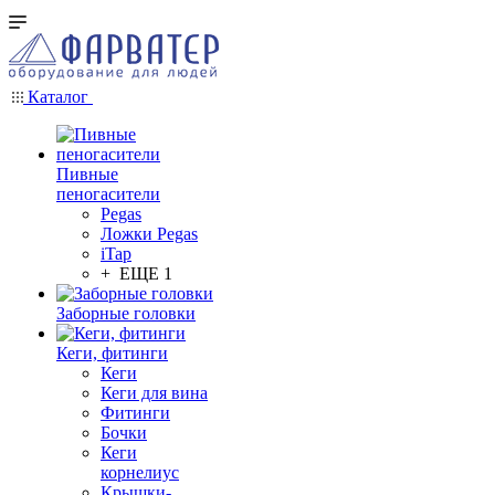
Каталог
Пивные
пеногасители
Pegas
Ложки Pegas
iTap
+ ЕЩЕ 1
Заборные головки
Кеги, фитинги
Кеги
Кеги для вина
Фитинги
Бочки
Кеги
корнелиус
Крышки-