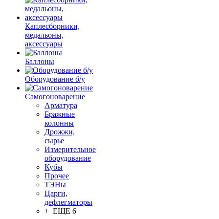
Каплесборники,
медальоны,
аксессуары
Баллоны
Оборудование б/у
Самогоноварение
Арматура
Бражные
колонны
Дрожжи,
сырье
Измерительное
оборудование
Кубы
Прочее
ТЭНы
Царги,
дефлегматоры
+ ЕЩЕ 6