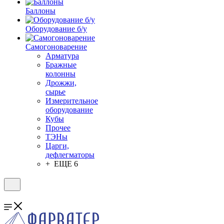
Баллоны
Оборудование б/у
Самогоноварение
Арматура
Бражные
колонны
Дрожжи,
сырье
Измерительное
оборудование
Кубы
Прочее
ТЭНы
Царги,
дефлегматоры
+ ЕЩЕ 6