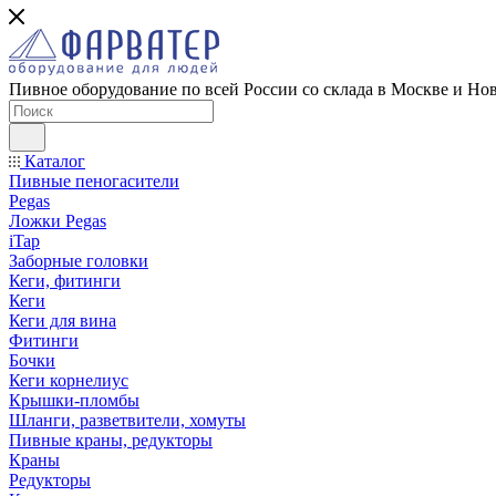
Пивное оборудование по всей России со склада в Москве и Но
Каталог
Пивные пеногасители
Pegas
Ложки Pegas
iTap
Заборные головки
Кеги, фитинги
Кеги
Кеги для вина
Фитинги
Бочки
Кеги корнелиус
Крышки-пломбы
Шланги, разветвители, хомуты
Пивные краны, редукторы
Краны
Редукторы