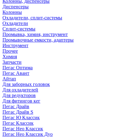
Колонны, диспенсеры
Диспенсеры
Колонны
Охладители, сплит-системы
Охладители
Сплит-системы
Промывка, химия, инструмент
Промывочные емкости, адаптеры
Инструмент
Прочее
Химия
Запчасти
Пегас Оптима
Пегас Авант
Айтап
Для заборных головок
Для охладителей
Для редукторов
Для фитингов кег
Пегас Драйв
Пегас Драйв S
Пегас Ю Классик
Пегас Классик
Пегас Нео Классик
Пегас Нео Классик Дуо