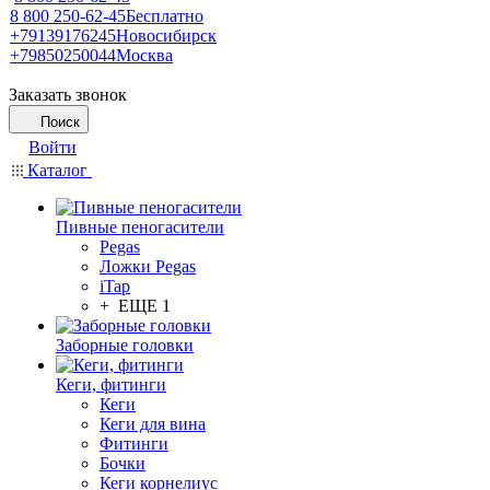
8 800 250-62-45
Бесплатно
+79139176245
Новосибирск
+79850250044
Москва
Заказать звонок
Поиск
Войти
Каталог
Пивные пеногасители
Pegas
Ложки Pegas
iTap
+ ЕЩЕ 1
Заборные головки
Кеги, фитинги
Кеги
Кеги для вина
Фитинги
Бочки
Кеги корнелиус