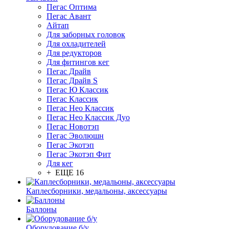
Пегас Оптима
Пегас Авант
Айтап
Для заборных головок
Для охладителей
Для редукторов
Для фитингов кег
Пегас Драйв
Пегас Драйв S
Пегас Ю Классик
Пегас Классик
Пегас Нео Классик
Пегас Нео Классик Дуо
Пегас Новотэп
Пегас Эволюшн
Пегас Экотэп
Пегас Экотэп Фит
Для кег
+ ЕЩЕ 16
Каплесборники, медальоны, аксессуары
Баллоны
Оборудование б/у