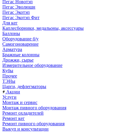
Пегас Новотэп
Пегас Эволюшн
Пегас Экотэп
Пегас Экотэп Фит
Для кег
Каплесборники, медальоны, аксессуары
Баллоны
Оборудование б/у
Самогоноварение
Арматура
Бражные колонны
Дрожжи, сырье
Измерительное оборудование
Кубы
Прочее
ТЭНы
Царги, дефлегматоры
Акции
Услуги
Монтаж и сервис
Монтаж пивного оборудования
Ремонт охладителей
Ремонт кег
Ремонт пивного оборудования
Выкуп и консультации