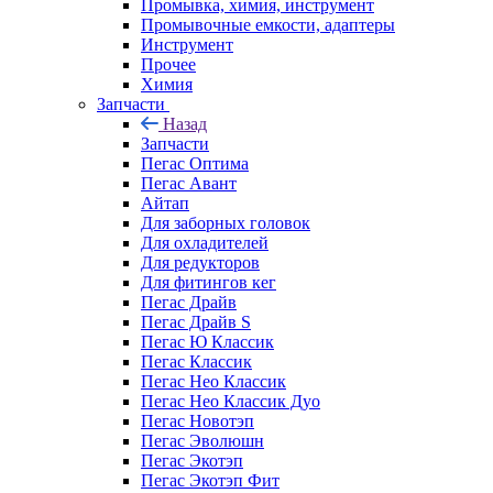
Промывка, химия, инструмент
Промывочные емкости, адаптеры
Инструмент
Прочее
Химия
Запчасти
Назад
Запчасти
Пегас Оптима
Пегас Авант
Айтап
Для заборных головок
Для охладителей
Для редукторов
Для фитингов кег
Пегас Драйв
Пегас Драйв S
Пегас Ю Классик
Пегас Классик
Пегас Нео Классик
Пегас Нео Классик Дуо
Пегас Новотэп
Пегас Эволюшн
Пегас Экотэп
Пегас Экотэп Фит