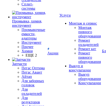
Сплит-
системы
Услуги
Промывка, химия,
Монтаж и сервис
инструмент
Монтаж
Промывочные
пивного
емкости,
оборудования
адаптеры
Ремонт
Инструмент
охладителей
Прочее
Ремонт кег
Химия
Бл
Акции
Ремонт
+ ЕЩЕ 2
пивного
оборудования
Запчасти
Выкуп и
Пегас Оптима
консультации
Пегас Авант
Выкуп
Айтап
оборудования
Для заборных
Консультации
головок
Для
охладителей
Для
редукторов