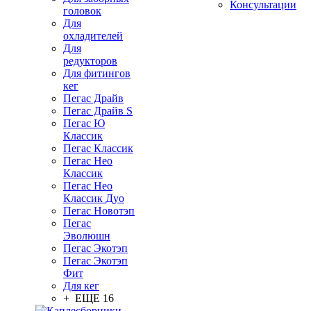
Консультации
головок
Для
охладителей
Для
редукторов
Для фитингов
кег
Пегас Драйв
Пегас Драйв S
Пегас Ю
Классик
Пегас Классик
Пегас Нео
Классик
Пегас Нео
Классик Дуо
Пегас Новотэп
Пегас
Эволюшн
Пегас Экотэп
Пегас Экотэп
Фит
Для кег
+ ЕЩЕ 16