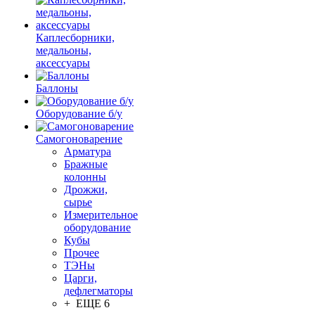
Каплесборники,
медальоны,
аксессуары
Баллоны
Оборудование б/у
Самогоноварение
Арматура
Бражные
колонны
Дрожжи,
сырье
Измерительное
оборудование
Кубы
Прочее
ТЭНы
Царги,
дефлегматоры
+ ЕЩЕ 6