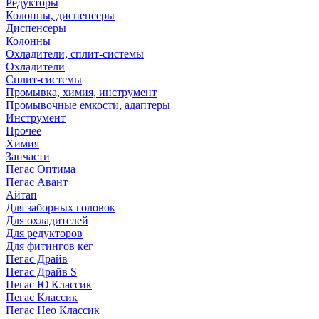
Редукторы
Колонны, диспенсеры
Диспенсеры
Колонны
Охладители, сплит-системы
Охладители
Сплит-системы
Промывка, химия, инструмент
Промывочные емкости, адаптеры
Инструмент
Прочее
Химия
Запчасти
Пегас Оптима
Пегас Авант
Айтап
Для заборных головок
Для охладителей
Для редукторов
Для фитингов кег
Пегас Драйв
Пегас Драйв S
Пегас Ю Классик
Пегас Классик
Пегас Нео Классик