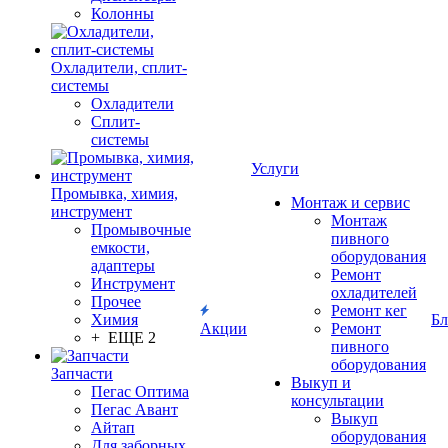
Колонны
Охладители, сплит-
системы
Охладители
Сплит-
системы
Услуги
Промывка, химия,
Монтаж и сервис
инструмент
Монтаж
Промывочные
пивного
емкости,
оборудования
адаптеры
Ремонт
Инструмент
охладителей
Прочее
Ремонт кег
Химия
Бл
Акции
Ремонт
+ ЕЩЕ 2
пивного
оборудования
Запчасти
Выкуп и
Пегас Оптима
консультации
Пегас Авант
Выкуп
Айтап
оборудования
Для заборных