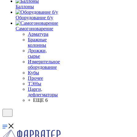
Баллоны
Оборудование б/у
Самогоноварение
Арматура
Бражные
колонны
Дрожжи,
сырье
Измерительное
оборудование
Кубы
Прочее
ТЭНы
Царги,
дефлегматоры
+ ЕЩЕ 6