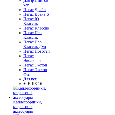
Для фитингов
кег
Пегас Драйв
Пегас Драйв S
Пегас Ю
Классик
Пегас Классик
Пегас Нео
Классик
Пегас Нео
Классик Дуо
Пегас Новотэп
Пегас
Эволюшн
Пегас Экотэп
Пегас Экотэп
Фит
Для кег
+ ЕЩЕ 16
Каплесборники,
медальоны,
аксессуары