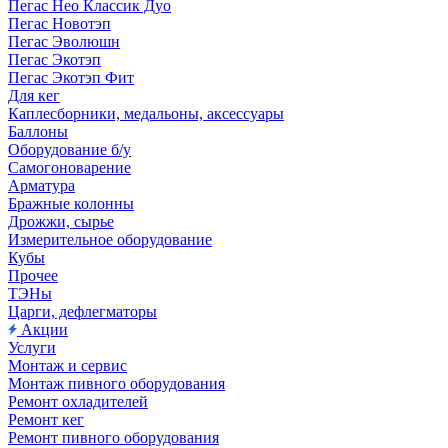
Пегас Нео Классик Дуо
Пегас Новотэп
Пегас Эволюшн
Пегас Экотэп
Пегас Экотэп Фит
Для кег
Каплесборники, медальоны, аксессуары
Баллоны
Оборудование б/у
Самогоноварение
Арматура
Бражные колонны
Дрожжи, сырье
Измерительное оборудование
Кубы
Прочее
ТЭНы
Царги, дефлегматоры
Акции
Услуги
Монтаж и сервис
Монтаж пивного оборудования
Ремонт охладителей
Ремонт кег
Ремонт пивного оборудования