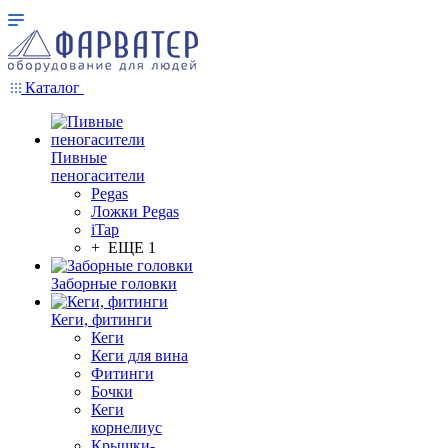
Каталог
Пивные
пеногасители
Pegas
Ложки Pegas
iTap
+ ЕЩЕ 1
Заборные головки
Кеги, фитинги
Кеги
Кеги для вина
Фитинги
Бочки
Кеги
корнелиус
Крышки-