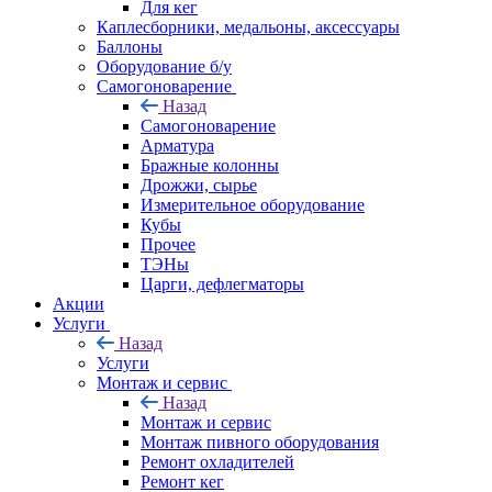
Для кег
Каплесборники, медальоны, аксессуары
Баллоны
Оборудование б/у
Самогоноварение
Назад
Самогоноварение
Арматура
Бражные колонны
Дрожжи, сырье
Измерительное оборудование
Кубы
Прочее
ТЭНы
Царги, дефлегматоры
Акции
Услуги
Назад
Услуги
Монтаж и сервис
Назад
Монтаж и сервис
Монтаж пивного оборудования
Ремонт охладителей
Ремонт кег