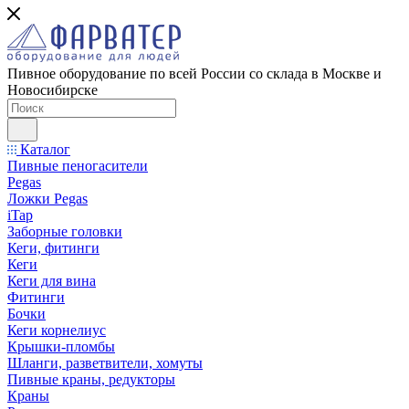
Пивное оборудование по всей России со склада в Москве и
Новосибирске
Каталог
Пивные пеногасители
Pegas
Ложки Pegas
iTap
Заборные головки
Кеги, фитинги
Кеги
Кеги для вина
Фитинги
Бочки
Кеги корнелиус
Крышки-пломбы
Шланги, разветвители, хомуты
Пивные краны, редукторы
Краны